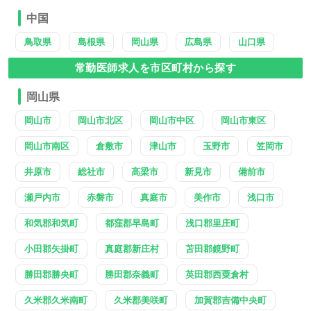
中国
鳥取県
島根県
岡山県
広島県
山口県
常勤医師求人を市区町村から探す
岡山県
岡山市
岡山市北区
岡山市中区
岡山市東区
岡山市南区
倉敷市
津山市
玉野市
笠岡市
井原市
総社市
高梁市
新見市
備前市
瀬戸内市
赤磐市
真庭市
美作市
浅口市
和気郡和気町
都窪郡早島町
浅口郡里庄町
小田郡矢掛町
真庭郡新庄村
苫田郡鏡野町
勝田郡勝央町
勝田郡奈義町
英田郡西粟倉村
久米郡久米南町
久米郡美咲町
加賀郡吉備中央町