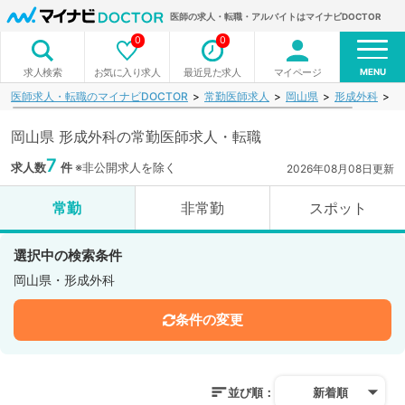
医師の求人・転職・アルバイトはマイナビDOCTOR
0
0
MENU
お気に入り求人
最近見た求人
マイページ
求人検索
医師求人・転職のマイナビDOCTOR
常勤医師求人
岡山県
形成外科
検
岡山県 形成外科の常勤医師求人・転職
7
求人数
件
※非公開求人を除く
2026年08月08日更新
常勤
非常勤
スポット
選択中の検索条件
岡山県・形成外科
条件の変更
並び順：
新着順