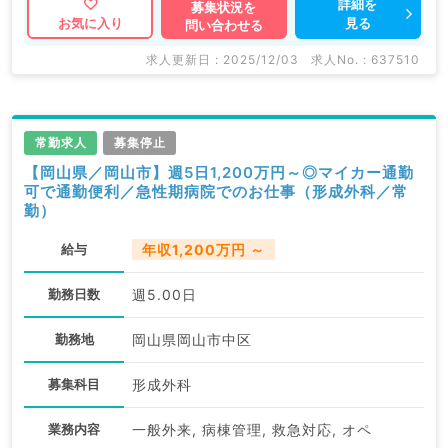
もちろんのこと、 掲載情報以外にも産業医等の企業系
詳細を
募集状況を
見る
お気に入り
問い合わせる
求人も多数扱っています。 求人内容の詳細等はお気軽
にお問合せ下さい。
求人更新日 : 2025/12/03
求人No. : 637510
常勤求人
募集停止
【岡山県／岡山市】週5日1,200万円～◎マイカー通勤
可で通勤便利／急性期病院でのお仕事（形成外科／常
勤）
給与
年収1,200万円 ～
勤務日数
週5.00日
勤務地
岡山県岡山市中区
募集科目
形成外科
業務内容
一般外来, 病棟管理, 救急対応, オペ