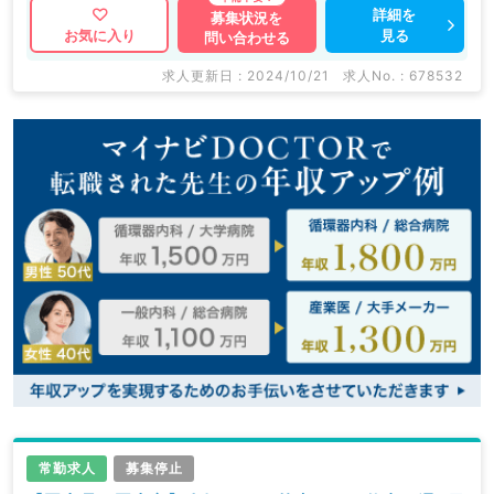
詳細を
募集状況を
見る
お気に入り
問い合わせる
求人更新日 : 2024/10/21
求人No. : 678532
常勤求人
募集停止