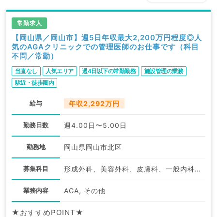
常勤求人
【岡山県／岡山市】週5日年収最大2,200万円程度◎人
気のAGAクリニックでの管理医師のお仕事です（科目
不問／常勤）
当直なし
人気エリア
週4日以下の常勤勤務
施設管理の業務
駅近・徒歩圏内
給与
年収2,292万円
勤務日数
週4.00日〜5.00日
勤務地
岡山県岡山市北区
募集科目
形成外科、美容外科、皮膚科、一般内科、外科系全般、一般外科、美容皮膚科、科目不問
業務内容
AGA, その他
★おすすめPOINT★