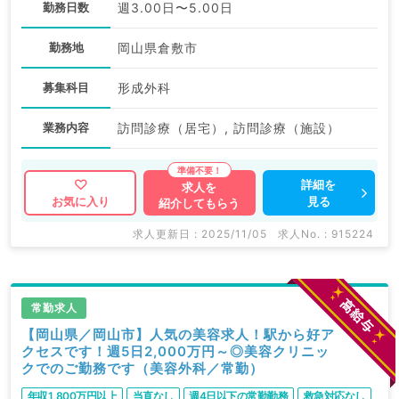
勤務日数
週3.00日〜5.00日
勤務地
岡山県倉敷市
募集科目
形成外科
業務内容
訪問診療（居宅）, 訪問診療（施設）
詳細を
求人を
見る
お気に入り
紹介してもらう
求人更新日 : 2025/11/05
求人No. : 915224
常勤求人
【岡山県／岡山市】人気の美容求人！駅から好ア
クセスです！週5日2,000万円～◎美容クリニッ
クでのご勤務です（美容外科／常勤）
年収1,800万円以上
当直なし
週4日以下の常勤勤務
救急対応なし