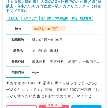
【岡山県／岡山市】人気のAGA外来でのお仕事／週4日
以上・年収1,530万円程度～駅チカクリニック～（科目
不問／常勤）
当直なし
人気エリア
週4日以下の常勤勤務
駅近・徒歩圏内
給与
年収1,536万円 ～
勤務日数
週4.00日〜5.00日
勤務地
岡山県岡山市北区
募集科目
形成外科、美容外科、皮膚科、一般内科、外科系全般、一般外科、美容皮膚科、科目不問
業務内容
AGA
★おすすめPOINT★ 最寄り駅より徒歩すぐ◎人気の
AGAクリニックです♪ 高額！週5日2,100万円程度／し
っかり稼ぎたい先生にもおすすめです。 マイナビ
DOCTORでは病院やクリニックなどの医療機関求人は