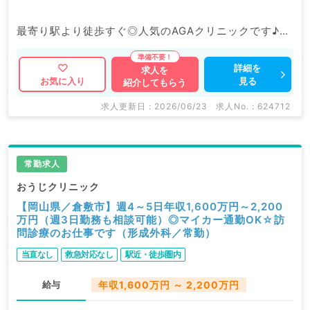
最寄り駅より徒歩すぐ◎人気のAGAクリニックです♪
高額！週5日2,100万円程度／しっかり稼ぎたい先生に
もおすすめです。
詳細を
求人を
見る
お気に入り
紹介してもらう
マイナビDOCTORでは病院やクリニックなどの医療機
求人更新日 : 2026/06/23
求人No. : 624712
関求人はもちろんのこと、
掲載情報以外にも産業医等の企業系求人も多数扱ってい
ます。
常勤求人
求人内容の詳細等はお気軽にお問合せ下さい。
おうじクリニック
【岡山県／倉敷市】週4～5日年収1,600万円～2,200
万円（週3日勤務も相談可能）◎マイカー通勤OK☆訪
問診療のお仕事です（形成外科／常勤）
当直なし
救急対応なし
駅近・徒歩圏内
給与
年収1,600万円 ～ 2,200万円