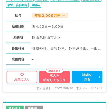
駅近・徒歩圏内
高給与
給与
年収2,000万円 ～
勤務日数
週4.00日〜5.00日
勤務地
岡山県岡山市北区
募集科目
形成外科、美容外科、外科系全般、一般外科
業務内容
-
詳細を
求人を
見る
お気に入り
紹介してもらう
求人更新日 : 2021/08/26
求人No. : 631761
常勤求人
募集停止