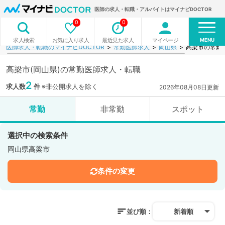
医師の求人・転職・アルバイトはマイナビDOCTOR
0
0
MENU
お気に入り求人
最近見た求人
マイページ
求人検索
医師求人・転職のマイナビDOCTOR
常勤医師求人
岡山県
高梁市の常勤
高梁市(岡山県)の常勤医師求人・転職
2
求人数
件
※非公開求人を除く
2026年08月08日更新
常勤
非常勤
スポット
選択中の検索条件
岡山県高梁市
条件の変更
並び順：
新着順