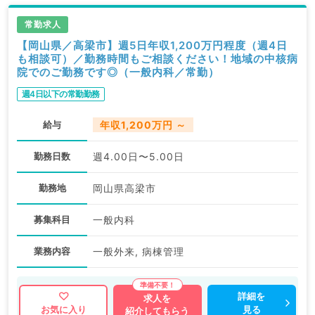
常勤求人
【岡山県／高梁市】週5日年収1,200万円程度（週4日
も相談可）／勤務時間もご相談ください！地域の中核病
院でのご勤務です◎（一般内科／常勤）
週4日以下の常勤勤務
給与
年収1,200万円 ～
勤務日数
週4.00日〜5.00日
勤務地
岡山県高梁市
募集科目
一般内科
業務内容
一般外来, 病棟管理
詳細を
求人を
見る
お気に入り
紹介してもらう