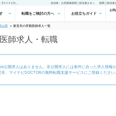
新見市(岡山県)の常勤医師求人・転職｜医師の求人・転職・アルバイトは【マイナビDOCTOR】
自治体・公共団体採用ご担当者さまへ
採用ご担当者
お気
す
転職をご検討の方へ
お役立ちガイド
岡山県
新見市の常勤医師求人一覧
勤医師求人・転職
eb公開求人はありません。非公開求人には条件に合った求人情報
是非、マイナビDOCTORの無料転職支援サービスにご登録ください