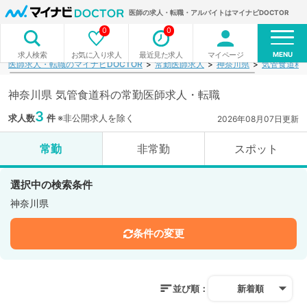
医師の求人・転職・アルバイトはマイナビDOCTOR
0
0
MENU
お気に入り求人
最近見た求人
マイページ
求人検索
医師求人・転職のマイナビDOCTOR
常勤医師求人
神奈川県
気管食道科
神奈川県 気管食道科の常勤医師求人・転職
3
求人数
件
※非公開求人を除く
2026年08月07日更新
常勤
非常勤
スポット
選択中の検索条件
神奈川県
条件の変更
並び順：
新着順