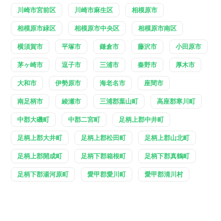
川崎市宮前区
川崎市麻生区
相模原市
相模原市緑区
相模原市中央区
相模原市南区
横須賀市
平塚市
鎌倉市
藤沢市
小田原市
茅ヶ崎市
逗子市
三浦市
秦野市
厚木市
大和市
伊勢原市
海老名市
座間市
南足柄市
綾瀬市
三浦郡葉山町
高座郡寒川町
中郡大磯町
中郡二宮町
足柄上郡中井町
足柄上郡大井町
足柄上郡松田町
足柄上郡山北町
足柄上郡開成町
足柄下郡箱根町
足柄下郡真鶴町
足柄下郡湯河原町
愛甲郡愛川町
愛甲郡清川村