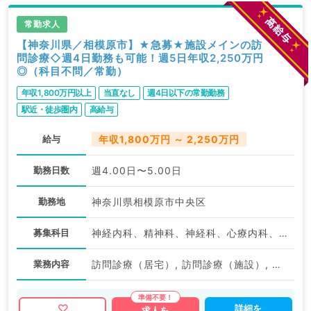
常勤求人
【神奈川県／相模原市】★急募★施設メインの訪
問診療◇週4日勤務も可能！週5日年収2,250万円
◎（科目不問／常勤）
年収1,800万円以上
当直なし
週4日以下の常勤勤務
駅近・徒歩圏内
高給与
給与
年収1,800万円 ～ 2,250万円
勤務日数
週4.00日〜5.00日
勤務地
神奈川県相模原市中央区
募集科目
神経内科、精神科、神経科、心療内科、アレルギー科、リウマチ科、小児科、整形外科、形成外科、美容外科、脳神経外科、呼吸器外科、心臓血管外科、小児外科、泌尿器科、産婦人科、産科、婦人科、眼科、耳鼻咽喉科、気管食道科、リハビリテーション科、麻酔科、ペインクリニック、人工透析科、緩和ケア科、一般内科、循環器内科、呼吸器内科、消化器内科、内分泌・代謝内科、腎臓内科、老年内科、血液内科、外科系全般、一般外科、消化器外科、乳腺外科、総合診療科、健診・人間ドック、救急科・ＩＣＵ、病理科、基礎医学系、膠原病科、スポーツ整形外科、大腸・肛門外科、産業医、脊髄・脊椎外科
業務内容
訪問診療（居宅）, 訪問診療（施設）, その他, その他
詳細を
求人を