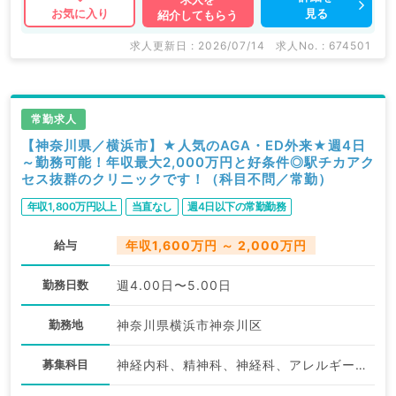
見る
お気に入り
紹介してもらう
求人更新日 : 2026/07/14
求人No. : 674501
常勤求人
【神奈川県／横浜市】★人気のAGA・ED外来★週4日
～勤務可能！年収最大2,000万円と好条件◎駅チカアク
セス抜群のクリニックです！（科目不問／常勤）
年収1,800万円以上
当直なし
週4日以下の常勤勤務
給与
年収1,600万円 ～ 2,000万円
勤務日数
週4.00日〜5.00日
勤務地
神奈川県横浜市神奈川区
募集科目
神経内科、精神科、神経科、アレルギー科、リウマチ科、小児科、整形外科、形成外科、美容外科、脳神経外科、呼吸器外科、心臓血管外科、小児外科、皮膚科、泌尿器科、産婦人科、産科、婦人科、眼科、耳鼻咽喉科、気管食道科、放射線科、リハビリテーション科、麻酔科、ペインクリニック、人工透析科、緩和ケア科、一般内科、循環器内科、呼吸器内科、消化器内科、内分泌・代謝内科、腎臓内科、血液内科、外科系全般、一般外科、消化器外科、乳腺外科、総合診療科、美容皮膚科、健診・人間ドック、救急科・ＩＣＵ、病理科、基礎医学系、膠原病科、スポーツ整形外科、大腸・肛門外科、産業医、脊髄・脊椎外科