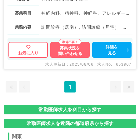
募集科目
神経内科、精神科、神経科、アレルギー科、リウマチ科、小児科、整形外科、形成外科、美容外科、脳神経外科、呼吸器外科、心臓血管外科、小児外科、皮膚科、泌尿器科、産婦人科、産科、婦人科、眼科、耳鼻咽喉科、気管食道科、放射線科、リハビリテーション科、麻酔科、ペインクリニック、人工透析科、緩和ケア科、一般内科、循環器内科、呼吸器内科、消化器内科、内分泌・代謝内科、腎臓内科、老年内科、血液内科、外科系全般、一般外科、消化器外科、乳腺外科、総合診療科、美容皮膚科、健診・人間ドック、救急科・ＩＣＵ、病理科、基礎医学系、膠原病科、スポーツ整形外科、大腸・肛門外科、産業医、脊髄・脊椎外科
業務内容
訪問診療（居宅）, 訪問診療（居宅）, その他
詳細を
募集状況を
見る
お気に入り
問い合わせる
求人更新日 : 2025/08/06
求人No. : 653967
1
常勤医師求人を科目から探す
常勤医師求人を近隣の都道府県から探す
関東