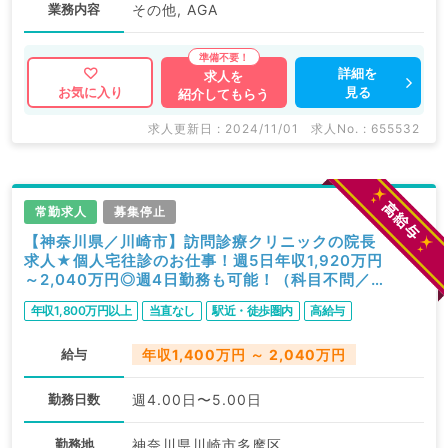
業務内容
その他, AGA
詳細を
求人を
見る
お気に入り
紹介してもらう
求人更新日 : 2024/11/01
求人No. : 655532
常勤求人
募集停止
【神奈川県／川崎市】訪問診療クリニックの院長
求人★個人宅往診のお仕事！週5日年収1,920万円
～2,040万円◎週4日勤務も可能！（科目不問／
常勤）
年収1,800万円以上
当直なし
駅近・徒歩圏内
高給与
給与
年収1,400万円 ～ 2,040万円
勤務日数
週4.00日〜5.00日
勤務地
神奈川県川崎市多摩区