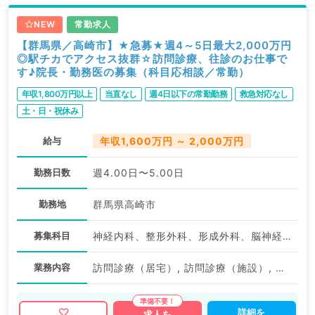
NEW
常勤求人
【群馬県／高崎市】★急募★週4～5日最大2,000万円
◎駅チカでアクセス抜群☆訪問診療、往診のお仕事で
す♪院長・勤務医の募集（科目応相談／常勤）
年収1,800万円以上
当直なし
週4日以下の常勤勤務
救急対応なし
土・日・祝休み
給与
年収1,600万円 ～ 2,000万円
勤務日数
週4.00日〜5.00日
勤務地
群馬県高崎市
募集科目
神経内科、整形外科、形成外科、脳神経外科、呼吸器外科、心臓血管外科、泌尿器科、一般内科、循環器内科、呼吸器内科、消化器内科、内分泌・代謝内科、腎臓内科、老年内科、血液内科、外科系全般、一般外科、消化器外科、乳腺外科、膠原病科、大腸・肛門外科
業務内容
訪問診療（居宅）, 訪問診療（施設）, その他, 往診
詳細を
求人を