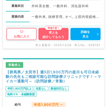
募集科目
外科系全般、一般外科、消化器外科
業務内容
一般外来, 病棟管理, オペ, 上部内視鏡検査（ＧＦ）, 下部内視鏡検査（ＣＦ）
詳細を
求人を
見る
お気に入り
紹介してもらう
求人更新日 : 2025/12/26
求人No. : 636787
常勤求人
【群馬県／太田市】週5日1,800万円の提示も可◎未経
験の先生もご相談可能な訪問診療クリニックです！～マ
イカー通勤可～（訪問診療／常勤）
年収1,800万円以上
当直なし
救急対応なし
転科ＯＫ・未経験歓迎
給与
年収1,800万円 ～