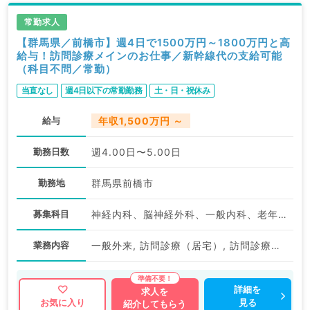
関求人はもちろんのこと、
掲載情報以外にも産業医等の企業系求人も多数扱ってい
常勤求人
ます。
【群馬県／前橋市】週4日で1500万円～1800万円と高
給与！訪問診療メインのお仕事／新幹線代の支給可能
求人内容の詳細等はお気軽にお問合せ下さい。
（科目不問／常勤）
当直なし
週4日以下の常勤勤務
土・日・祝休み
給与
年収1,500万円 ～
勤務日数
週4.00日〜5.00日
勤務地
群馬県前橋市
募集科目
神経内科、脳神経外科、一般内科、老年内科、外科系全般、一般外科
業務内容
一般外来, 訪問診療（居宅）, 訪問診療（施設）
詳細を
求人を
見る
お気に入り
紹介してもらう