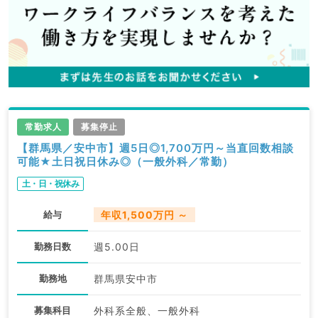
常勤求人
募集停止
【群馬県／安中市】週5日◎1,700万円～当直回数相談
可能★土日祝日休み◎（一般外科／常勤）
土・日・祝休み
給与
年収1,500万円 ～
勤務日数
週5.00日
勤務地
群馬県安中市
募集科目
外科系全般、一般外科