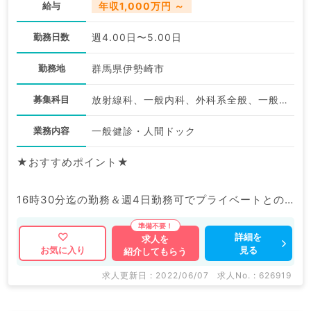
給与
年収1,000万円 ～
勤務日数
週4.00日〜5.00日
勤務地
群馬県伊勢崎市
募集科目
放射線科、一般内科、外科系全般、一般外科、健診・人間ドック
業務内容
一般健診・人間ドック
★おすすめポイント★
16時30分迄の勤務＆週4日勤務可でプライベートとの
両立も可能です◎
週5日1,000万円～◎人気の健診・人間ドックのお仕事
詳細を
求人を
見る
お気に入り
紹介してもらう
です。
求人更新日 : 2022/06/07
求人No. : 626919
マイナビDOCTORでは病院やクリニックなどの医療機