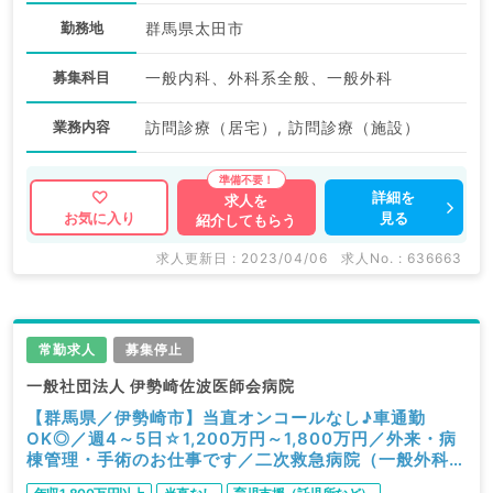
勤務地
群馬県太田市
募集科目
一般内科、外科系全般、一般外科
業務内容
訪問診療（居宅）, 訪問診療（施設）
詳細を
求人を
見る
お気に入り
紹介してもらう
求人更新日 : 2023/04/06
求人No. : 636663
常勤求人
募集停止
一般社団法人 伊勢崎佐波医師会病院
【群馬県／伊勢崎市】当直オンコールなし♪車通勤
OK◎／週4～5日☆1,200万円～1,800万円／外来・病
棟管理・手術のお仕事です／二次救急病院（一般外科／
常勤）