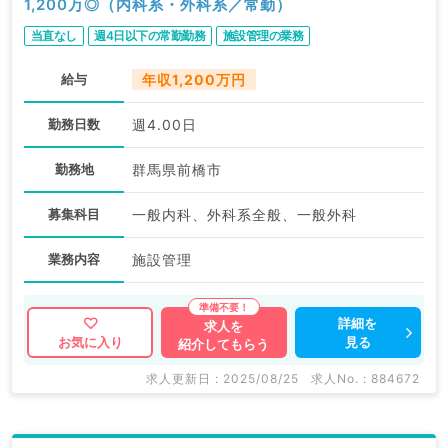
1,200万◎（内科系・外科系／常勤）
当直なし
週4日以下の常勤勤務
施設管理の業務
給与
年収1,200万円
勤務日数
週4.00日
勤務地
群馬県前橋市
募集科目
一般内科、外科系全般、一般外科
業務内容
施設管理
詳細を
求人を
見る
お気に入り
紹介してもらう
求人更新日 : 2025/08/25
求人No. : 884672