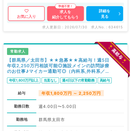
詳細を
求人を
見る
お気に入り
紹介してもらう
求人更新日 : 2026/07/30
求人No. : 634615
常勤求人
【群馬県／太田市】★★急募★★高給与！週5日
年収2,250万円相談可能◎施設メインの訪問診療
のお仕事♪マイカー通勤可◎（内科系,外科系／常
勤）
年収1,800万円以上
当直なし
週4日以下の常勤勤務
高給与
給与
年収1,800万円 ～ 2,250万円
勤務日数
週4.00日〜5.00日
勤務地
群馬県太田市