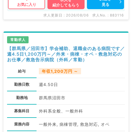
見る
お気に入り
紹介してもらう
求人更新日 : 2026/08/06
求人No. : 883116
常勤求人
【群馬県／沼田市】学会補助、退職金のある病院です／
週4.5日1,200万円～／外来・病棟・オペ・救急対応の
お仕事／救急告示病院（外科／常勤）
給与
年収1,200万円 ～
勤務日数
週4.50日
勤務地
群馬県沼田市
募集科目
外科系全般、一般外科
業務内容
一般外来, 病棟管理, 救急対応, オペ