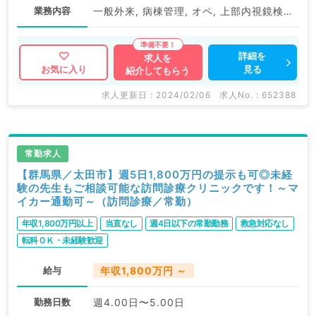
業務内容
一般外来, 病棟管理, オペ, 上部内視鏡検査（ＧＦ）, 下部内視鏡検査（ＣＦ）
詳細を
求人を
見る
お気に入り
紹介してもらう
求人更新日 : 2024/02/06
求人No. : 652388
常勤求人
【群馬県／太田市】週5日1,800万円の提示も可◎未経
験の先生もご相談可能な訪問診療クリニックです！～マ
イカー通勤可～（訪問診療／常勤）
年収1,800万円以上
当直なし
週4日以下の常勤勤務
救急対応なし
転科ＯＫ・未経験歓迎
給与
年収1,800万円 ～
勤務日数
週4.00日〜5.00日