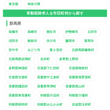
東京都
神奈川県
常勤医師求人を市区町村から探す
群馬県
前橋市
高崎市
桐生市
伊勢崎市
太田市
沼田市
館林市
渋川市
藤岡市
富岡市
安中市
みどり市
富士見村
北群馬郡榛東村
北群馬郡吉岡町
吉井町
多野郡上野村
多野郡神流町
甘楽郡下仁田町
甘楽郡南牧村
甘楽郡甘楽町
吾妻郡中之条町
吾妻郡長野原町
吾妻郡嬬恋村
吾妻郡草津町
吾妻郡高山村
吾妻郡東吾妻町
利根郡片品村
利根郡川場村
利根郡昭和村
利根郡みなかみ町
佐波郡玉村町