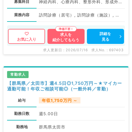
募集科目
神経内科、心療内科、整形外科、形成外科、美容外科、脳神経外科、呼吸器外科、心臓血管外科、小児外科、泌尿器科、一般内科、循環器内科、呼吸器内科、消化器内科、内分泌・代謝内科、腎臓内科、老年内科、外科系全般、一般外科、消化器外科、乳腺外科、スポーツ整形外科、大腸・肛門外科、脊髄・脊椎外科
業務内容
訪問診療（居宅）, 訪問診療（施設）, その他
詳細を
求人を
見る
お気に入り
紹介してもらう
求人更新日 : 2026/07/16
求人No. : 697403
常勤求人
【群馬県／太田市】週4.5日◎1,750万円～★マイカー
通勤可能！年収ご相談可能◎（一般外科／常勤）
給与
年収1,750万円 ～
勤務日数
週5.00日
勤務地
群馬県太田市