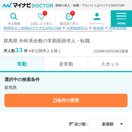
医師の求人・転職・アルバイトはマイナビDOCTOR
0
0
MENU
お気に入り求人
最近見た求人
マイページ
求人検索
医師求人・転職のマイナビDOCTOR
常勤医師求人
群馬県
外科系全般
群馬県 外科系全般の常勤医師求人・転職
33
求人数
件
※非公開求人を除く
2026年08月08日更新
常勤
非常勤
スポット
選択中の検索条件
群馬県
条件の変更
並び順：
新着順