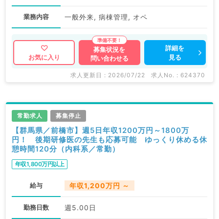
業務内容
一般外来, 病棟管理, オペ
詳細を
募集状況を
見る
お気に入り
問い合わせる
求人更新日 : 2026/07/22
求人No. : 624370
常勤求人
募集停止
【群馬県／前橋市】週5日年収1200万円～1800万
円！ 後期研修医の先生も応募可能 ゆっくり休める休
憩時間120分（内科系／常勤）
年収1,800万円以上
給与
年収1,200万円 ～
勤務日数
週5.00日