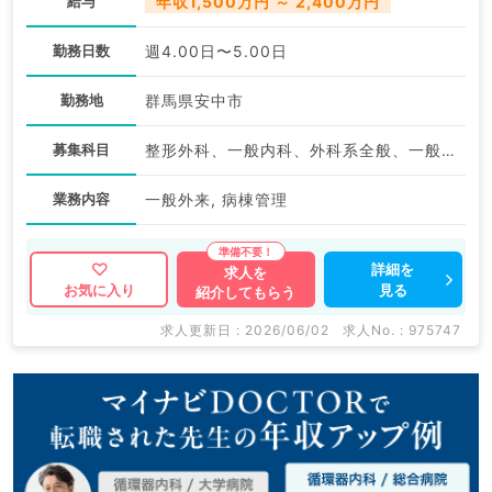
給与
年収1,500万円 ～ 2,400万円
勤務日数
週4.00日〜5.00日
勤務地
群馬県安中市
募集科目
整形外科、一般内科、外科系全般、一般外科、総合診療科
業務内容
一般外来, 病棟管理
詳細を
求人を
見る
お気に入り
紹介してもらう
求人更新日 : 2026/06/02
求人No. : 975747