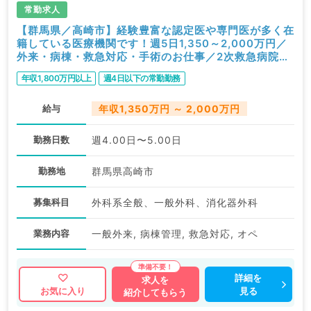
常勤求人
【群馬県／高崎市】経験豊富な認定医や専門医が多く在
籍している医療機関です！週5日1,350～2,000万円／
外来・病棟・救急対応・手術のお仕事／2次救急病院
（消化器外科・一般外科／常勤）
年収1,800万円以上
週4日以下の常勤勤務
給与
年収1,350万円 ～ 2,000万円
勤務日数
週4.00日〜5.00日
勤務地
群馬県高崎市
募集科目
外科系全般、一般外科、消化器外科
業務内容
一般外来, 病棟管理, 救急対応, オペ
詳細を
求人を
見る
お気に入り
紹介してもらう