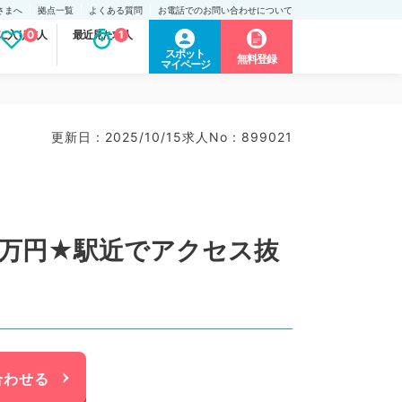
さまへ
拠点一覧
よくある質問
お電話でのお問い合わせについて
に入り求人
0
最近見た求人
1
スポット
無料登録
マイページ
更新日 : 2025/10/15
求人No : 899021
0万円★駅近でアクセス抜
合わせる