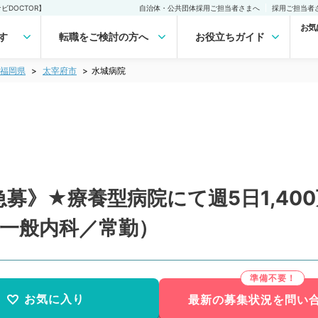
DOCTOR】
自治体・公共団体採用ご担当者さまへ
採用ご担当者
お気
す
転職をご検討の方へ
お役立ちガイド
福岡県
太宰府市
水城病院
募》★療養型病院にて週5日1,40
（一般内科／常勤）
お気に入り
最新の募集状況を問い