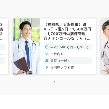
収
【福岡県／太宰府市】週
相談
4.5日～週5日／1,500万円
◎
～1,700万円◎病棟管理
務
◎★オンコールなし★（一
）
般内科／常勤）
年収1,500万円～1,700万
円
、呼
一般内科
、内
病院（一般）
福岡県太宰府市