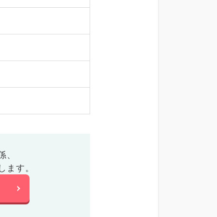
係、
します。