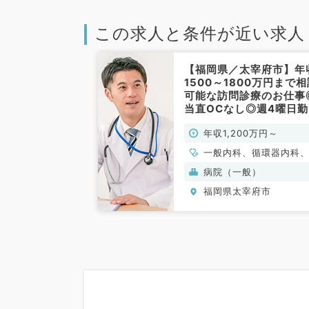
この求人と条件が近い求人
【福岡県／太宰府市】年
1500～1800万円まで
可能な訪問診療のお仕事
当直OCなし◎週4曜日勤
も相談可（内科系／常勤
年収1,200万円～
一般内科、循環器内科
吸器内科、消化器内科
病院（一般）
分泌・代謝内科
福岡県太宰府市