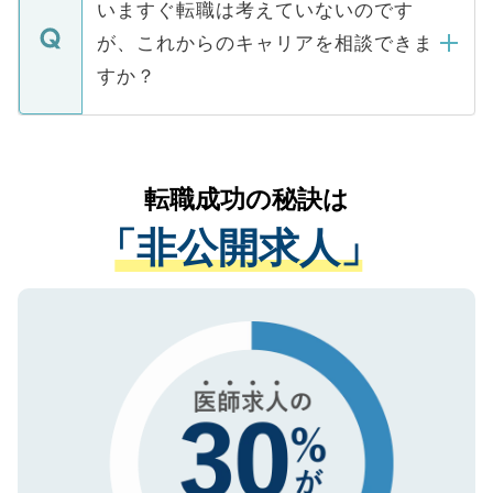
の辞退の連絡はキャリアパートナーが行い
で、ご安心ください。当サイトからの登録
いますぐ転職は考えていないのです
に、医療機関が求める条件に合った人材の
ますので、ご安心ください。
などで収集したご登録者様の個人情報は、
が、これからのキャリアを相談できま
みを人材紹介会社に依頼するケースが増え
ご本人のキャリアアップおよび転職活動の
ています。
すか？
支援を目的に使用いたします。お預かりし
ているすべての個人データはご本人の許可
お気軽にご相談ください。先生専任のキャ
なく、医療機関側に開示したり、第三者に
リアパートナーが将来のご希望などをおう
提供することは一切ありません。また弊社
かがいして、現在の医療機関の状況や紹介
転職成功の秘訣は
は、個人情報の取り扱いについての厳密な
経験をまじえながら、適切なアドバイスを
管理基準を満たした事業者のみに付与され
「非公開求人」
させていただきます。すぐにご転職をされ
る、プライバシーマークを取得済みです。
ない方には、長期的なサポートが可能です
ご登録いただいた個人情報は、SSL（デー
ので、まずはご登録ください。
タ暗号化）によって保護されていますの
で、機密保持に関してもご安心ください。