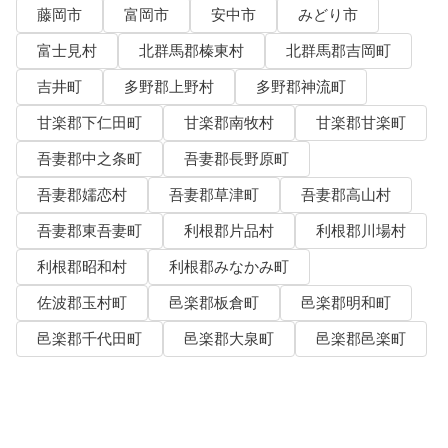
藤岡市
富岡市
安中市
みどり市
富士見村
北群馬郡榛東村
北群馬郡吉岡町
吉井町
多野郡上野村
多野郡神流町
甘楽郡下仁田町
甘楽郡南牧村
甘楽郡甘楽町
吾妻郡中之条町
吾妻郡長野原町
吾妻郡嬬恋村
吾妻郡草津町
吾妻郡高山村
吾妻郡東吾妻町
利根郡片品村
利根郡川場村
利根郡昭和村
利根郡みなかみ町
佐波郡玉村町
邑楽郡板倉町
邑楽郡明和町
邑楽郡千代田町
邑楽郡大泉町
邑楽郡邑楽町