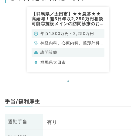
【群馬県／太田市】★★急募★★
高給与！週5日年収2,250万円相談
可能◎施設メインの訪問診療のお仕
事♪マイカー通勤可◎（内科系,外科
系／常勤）
年収1,800万円～2,250万円
神経内科、心療内科、整形外科、
形成外科、美容外科、脳神経外
訪問診療
科、呼吸器外科、心臓血管外科、
群馬県太田市
小児外科、泌尿器科、一般内科、
循環器内科、呼吸器内科、消化器
内科、内分泌・代謝内科、腎臓内
科、老年内科、外科系全般、一般
外科、消化器外科、乳腺外科、ス
ポーツ整形外科、大腸・肛門外
手当/福利厚生
科、脊髄・脊椎外科
有り
通勤手当