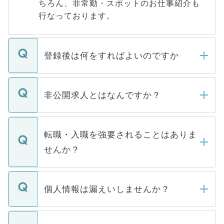
ちろん、非常勤・スポットのお仕事紹介も
行なっております。
登録後は何をすればよいのですか
ご登録いただきましたら、弊社担当者がご
登録内容を確認し、その後メールもしくは
非公開求人とはなんですか？
お電話にて次のステップのご案内をいたし
ます。通常、5営業日以内にはご連絡をせて
マイナビDOCTORで取り扱っている求人の
いただきますので、しばらくお待ちくださ
うち約3割は、Webサイトからご覧いただ
転職・入職を強要されることはありま
い。
けない「非公開求人」です。非公開求人は
せんか？
下記の理由によって、一般には公開してい
ません。
転職・入職を強要することは一切ありませ
ん。また、仮に応募先から内定をいただい
個人情報は漏えいしませんか？
■応募殺到を避けるため 人気のある医療機
たとしても、ご本人が納得しない限り、内
関を公にしてしまうと、応募が殺到する場
定を承諾する必要はありません。内定先へ
個人情報が漏えいすることはありませんの
合があります。 選考を効率よく行うため