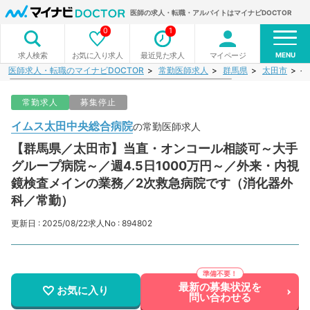
医師の求人・転職・アルバイトはマイナビDOCTOR
0
1
MENU
お気に入り求人
最近見た求人
マイページ
求人検索
医師求人・転職のマイナビDOCTOR
常勤医師求人
群馬県
太田市
イ
常勤求人
募集停止
イムス太田中央総合病院
の常勤医師求人
【群馬県／太田市】当直・オンコール相談可～大手
グループ病院～／週4.5日1000万円～／外来・内視
鏡検査メインの業務／2次救急病院です（消化器外
科／常勤）
更新日 : 2025/08/22
求人No : 894802
最新の募集状況を
お気に入り
問い合わせる