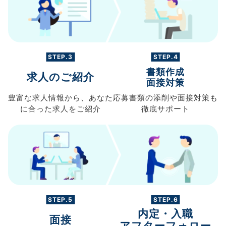
STEP.3
STEP.4
書類作成
求人のご紹介
面接対策
豊富な求人情報から、
あなた
応募書類の
添削や面接対策も
に合った求人を
ご紹介
徹底サポート
STEP.5
STEP.6
内定・入職
面接
アフターフォロー