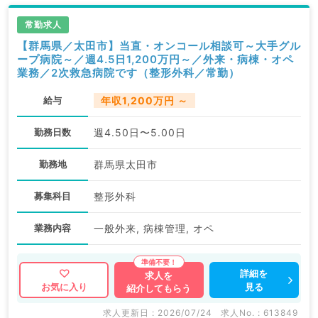
常勤求人
【群馬県／太田市】当直・オンコール相談可～大手グル
ープ病院～／週4.5日1,200万円～／外来・病棟・オペ
業務／2次救急病院です（整形外科／常勤）
給与
年収1,200万円 ～
勤務日数
週4.50日〜5.00日
勤務地
群馬県太田市
募集科目
整形外科
業務内容
一般外来, 病棟管理, オペ
詳細を
求人を
見る
お気に入り
紹介してもらう
求人更新日 : 2026/07/24
求人No. : 613849