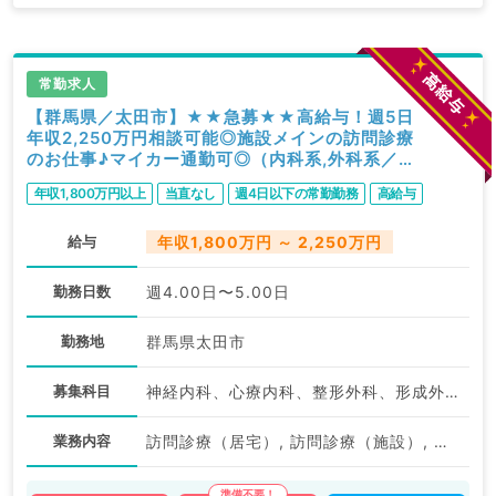
常勤求人
【群馬県／太田市】★★急募★★高給与！週5日
年収2,250万円相談可能◎施設メインの訪問診療
のお仕事♪マイカー通勤可◎（内科系,外科系／常
勤）
年収1,800万円以上
当直なし
週4日以下の常勤勤務
高給与
給与
年収1,800万円 ～ 2,250万円
勤務日数
週4.00日〜5.00日
勤務地
群馬県太田市
募集科目
神経内科、心療内科、整形外科、形成外科、美容外科、脳神経外科、呼吸器外科、心臓血管外科、小児外科、泌尿器科、一般内科、循環器内科、呼吸器内科、消化器内科、内分泌・代謝内科、腎臓内科、老年内科、外科系全般、一般外科、消化器外科、乳腺外科、スポーツ整形外科、大腸・肛門外科、脊髄・脊椎外科
業務内容
訪問診療（居宅）, 訪問診療（施設）, その他