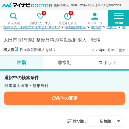
医師の求人・転職・アルバイトはマイナビDOCTOR
0
0
MENU
お気に入り求人
最近見た求人
マイページ
求人検索
医師求人・転職のマイナビDOCTOR
常勤医師求人
群馬県
太田市
整形
太田市(群馬県) 整形外科の常勤医師求人・転職
3
求人数
件
※非公開求人を除く
2026年08月09日更新
常勤
非常勤
スポット
選択中の検索条件
群馬県太田市・整形外科
条件の変更
並び順：
新着順