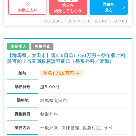
詳細を
求人を
見る
お気に入り
紹介してもらう
求人更新日 : 2026/07/16
求人No. : 697403
常勤求人
募集停止
【群馬県／太田市】週4.5日◎1,750万円～◎年収ご相
談可能！当直回数相談可能◎（整形外科／常勤）
給与
年収1,750万円 ～
勤務日数
週5.00日
勤務地
群馬県太田市
募集科目
整形外科
業務内容
一般外来, 病棟管理, 救急対応, オペ