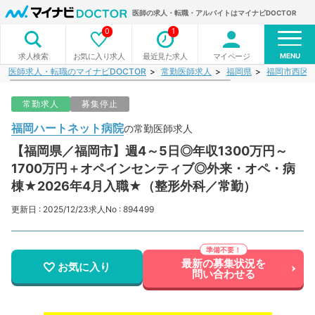
医師の求人・転職・アルバイトはマイナビDOCTOR
0
1
MENU
お気に入り求人
最近見た求人
マイページ
求人検索
医師求人・転職のマイナビDOCTOR
常勤医師求人
福岡県
福岡市西区
常勤求人
募集停止
福岡ハートネット病院
の常勤医師求人
【福岡県／福岡市】週4～5日◎年収1300万円～
1700万円＋オペインセンティブ◎外来・オペ・病
棟★2026年4月入職★（整形外科／常勤）
更新日 : 2025/12/23
求人No : 894499
最新の募集状況を
お気に入り
問い合わせる