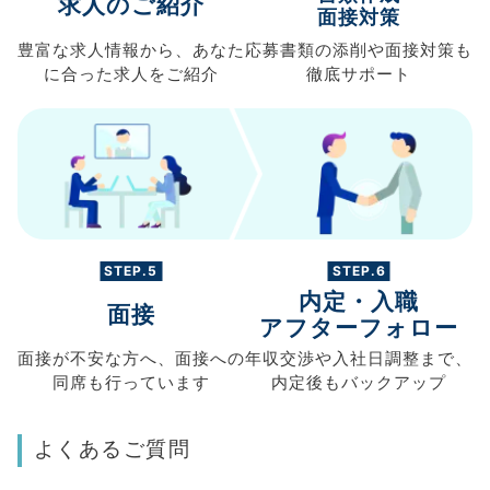
求人のご紹介
面接対策
豊富な求人情報から、
あなた
応募書類の
添削や面接対策も
に合った求人を
ご紹介
徹底サポート
STEP.5
STEP.6
内定・入職
面接
アフターフォロー
面接が不安な方へ、
面接への
年収交渉や
入社日調整まで、
同席も
行っています
内定後もバックアップ
よくあるご質問