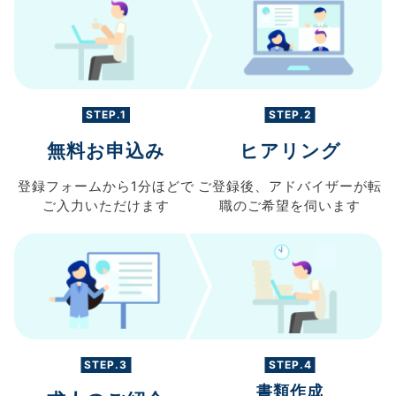
STEP.1
STEP.2
無料お申込み
ヒアリング
登録フォームから
1分ほどで
ご登録後、
アドバイザーが転
ご入力
いただけます
職の
ご希望を伺います
STEP.3
STEP.4
書類作成