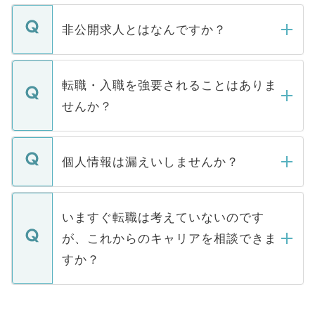
ご登録いただきましたら、弊社担当者がご
登録内容を確認し、その後メールもしくは
非公開求人とはなんですか？
お電話にて次のステップのご案内をいたし
ます。通常、5営業日以内にはご連絡をせて
マイナビDOCTORで取り扱っている求人の
いただきますので、しばらくお待ちくださ
うち約3割は、Webサイトからご覧いただ
転職・入職を強要されることはありま
い。
けない「非公開求人」です。非公開求人は
せんか？
下記の理由によって、一般には公開してい
ません。
転職・入職を強要することは一切ありませ
ん。また、仮に応募先から内定をいただい
個人情報は漏えいしませんか？
■応募殺到を避けるため 人気のある医療機
たとしても、ご本人が納得しない限り、内
関を公にしてしまうと、応募が殺到する場
定を承諾する必要はありません。内定先へ
個人情報が漏えいすることはありませんの
合があります。 選考を効率よく行うため
の辞退の連絡はキャリアパートナーが行い
で、ご安心ください。当サイトからの登録
いますぐ転職は考えていないのです
に、医療機関が求める条件に合った人材の
ますので、ご安心ください。
などで収集したご登録者様の個人情報は、
が、これからのキャリアを相談できま
みを人材紹介会社に依頼するケースが増え
ご本人のキャリアアップおよび転職活動の
ています。
すか？
支援を目的に使用いたします。お預かりし
ているすべての個人データはご本人の許可
お気軽にご相談ください。先生専任のキャ
なく、医療機関側に開示したり、第三者に
リアパートナーが将来のご希望などをおう