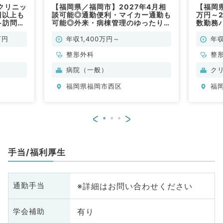
クリニッ
【福岡県／福岡市】2027年4月相
【福岡県
円以上も
談可能◎通勤便利・マイカー通勤も
万円～2
+訪問リ
可能◎外来・病棟管理のゆったり勤
数勤務
能（整形
務が魅力／オンコール無しの勤務！
ニック
1,000万円～1,400万円（整形外科
勤）
万円
年収1,400万円～
年収
／常勤）
整形外科
整
病院（一般）
ク
福岡県福岡市西区
福
<
>
手当/福利厚生
※詳細はお問い合わせください
通勤手当
有り
学会補助