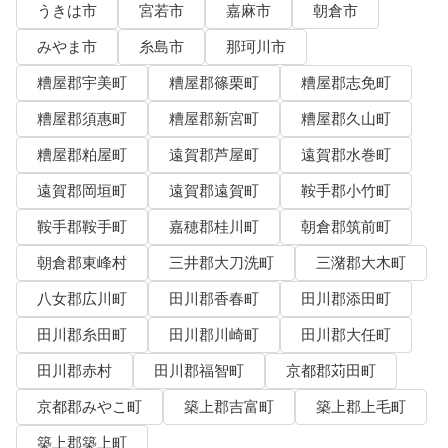
うきは市
宮若市
嘉麻市
朝倉市
みやま市
糸島市
那珂川市
糟屋郡宇美町
糟屋郡篠栗町
糟屋郡志免町
糟屋郡須惠町
糟屋郡新宮町
糟屋郡久山町
糟屋郡粕屋町
遠賀郡芦屋町
遠賀郡水巻町
遠賀郡岡垣町
遠賀郡遠賀町
鞍手郡小竹町
鞍手郡鞍手町
嘉穂郡桂川町
朝倉郡筑前町
朝倉郡東峰村
三井郡大刀洗町
三潴郡大木町
八女郡広川町
田川郡香春町
田川郡添田町
田川郡糸田町
田川郡川崎町
田川郡大任町
田川郡赤村
田川郡福智町
京都郡苅田町
京都郡みやこ町
築上郡吉富町
築上郡上毛町
築上郡築上町