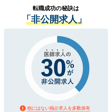
提供することは一切ありません。また弊社
かがいして、現在の医療機関の状況や紹介
転職成功の秘訣は
は、個人情報の取り扱いについての厳密な
経験をまじえながら、適切なアドバイスを
管理基準を満たした事業者のみに付与され
「非公開求人」
させていただきます。すぐにご転職をされ
る、プライバシーマークを取得済みです。
ない方には、長期的なサポートが可能です
ご登録いただいた個人情報は、SSL（デー
ので、まずはご登録ください。
タ暗号化）によって保護されていますの
で、機密保持に関してもご安心ください。
他にはない独占求人を多数保有