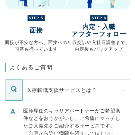
STEP.5
STEP.6
内定・入職
面接
アフターフォロー
面接が不安な方へ、
面接への
年収交渉や
入社日調整まで、
同席も
行っています
内定後もバックアップ
よくあるご質問
医療転職支援サービスとは？
医師専任のキャリアパートナーがご希望条
件などをおうかがいし、ご希望にマッチし
たご入職先をご紹介するサービスです。
「自宅から近い病院を紹介してほしい」