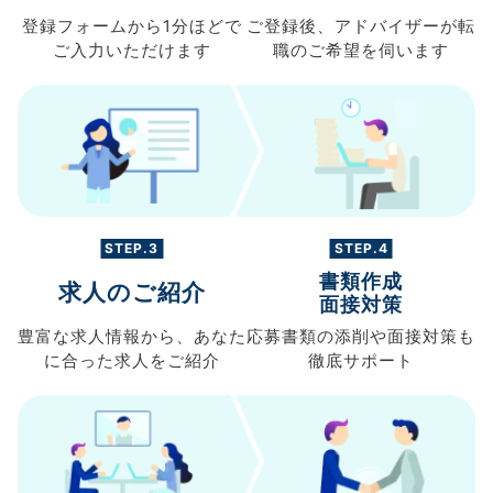
登録フォームから
1分ほどで
ご登録後、
アドバイザーが転
ご入力
いただけます
職の
ご希望を伺います
STEP.3
STEP.4
書類作成
求人のご紹介
面接対策
豊富な求人情報から、
あなた
応募書類の
添削や面接対策も
に合った求人を
ご紹介
徹底サポート