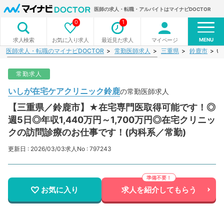
医師の求人・転職・アルバイトはマイナビDOCTOR
0
1
MENU
お気に入り求人
最近見た求人
マイページ
求人検索
医師求人・転職のマイナビDOCTOR
常勤医師求人
三重県
鈴鹿市
い
常勤求人
いしが在宅ケアクリニック鈴鹿
の常勤医師求人
【三重県／鈴鹿市】★在宅専門医取得可能です！◎
週5日◎年収1,440万円～1,700万円◎在宅クリニッ
クの訪問診療のお仕事です！(内科系／常勤)
更新日 : 2026/03/03
求人No : 797243
お気に入り
求人を紹介してもらう