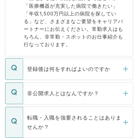
「医療機器が充実した病院で働きたい」
「年収1,500万円以上の病院を探してい
る」など、さまざまなご要望をキャリアパ
ートナーにお伝えください。常勤求人はも
ちろん、非常勤・スポットのお仕事紹介も
行なっております。
登録後は何をすればよいのですか
ご登録いただきましたら、弊社担当者がご
登録内容を確認し、その後メールもしくは
非公開求人とはなんですか？
お電話にて次のステップのご案内をいたし
ます。通常、5営業日以内にはご連絡をせて
マイナビDOCTORで取り扱っている求人の
いただきますので、しばらくお待ちくださ
うち約3割は、Webサイトからご覧いただ
転職・入職を強要されることはありま
い。
けない「非公開求人」です。非公開求人は
せんか？
下記の理由によって、一般には公開してい