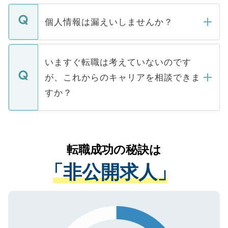
ません。
転職・入職を強要することは一切ありませ
ん。また、仮に応募先から内定をいただい
個人情報は漏えいしませんか？
■応募殺到を避けるため 人気のある医療機
たとしても、ご本人が納得しない限り、内
関を公にしてしまうと、応募が殺到する場
定を承諾する必要はありません。内定先へ
個人情報が漏えいすることはありませんの
合があります。 選考を効率よく行うため
の辞退の連絡はキャリアパートナーが行い
で、ご安心ください。当サイトからの登録
いますぐ転職は考えていないのです
に、医療機関が求める条件に合った人材の
ますので、ご安心ください。
などで収集したご登録者様の個人情報は、
が、これからのキャリアを相談できま
みを人材紹介会社に依頼するケースが増え
ご本人のキャリアアップおよび転職活動の
ています。
すか？
支援を目的に使用いたします。お預かりし
ているすべての個人データはご本人の許可
お気軽にご相談ください。先生専任のキャ
なく、医療機関側に開示したり、第三者に
リアパートナーが将来のご希望などをおう
提供することは一切ありません。また弊社
かがいして、現在の医療機関の状況や紹介
転職成功の秘訣は
は、個人情報の取り扱いについての厳密な
経験をまじえながら、適切なアドバイスを
管理基準を満たした事業者のみに付与され
「非公開求人」
させていただきます。すぐにご転職をされ
る、プライバシーマークを取得済みです。
ない方には、長期的なサポートが可能です
ご登録いただいた個人情報は、SSL（デー
ので、まずはご登録ください。
タ暗号化）によって保護されていますの
で、機密保持に関してもご安心ください。