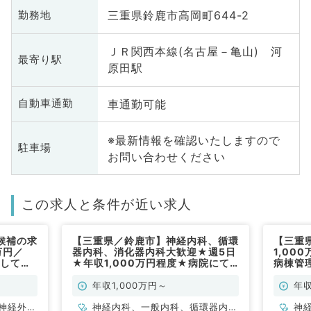
三重県鈴鹿市高岡町644-2
勤務地
ＪＲ関西本線(名古屋－亀山) 河
最寄り駅
原田駅
車通勤可能
自動車通勤
※最新情報を確認いたしますので
駐車場
お問い合わせください
この求人と条件が近い求人
候補の求
【三重県／鈴鹿市】神経内科、循環
【三重
万円／
器内科、消化器内科大歓迎★週5日
1,00
としてご
★年収1,000万円程度★病院にて
病棟管
系・外科
外来・病棟管理・救急対応のお仕事
科／常勤
です！(一般内科／常勤)
年収1,000万円～
年収
神経外
神経内科、一般内科、循環器内
神