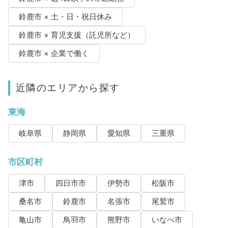
鈴鹿市 × 土・日・祝日休み
鈴鹿市 × 育児支援（託児所など）
鈴鹿市 × 企業で働く
近隣のエリアから探す
東海
岐阜県
静岡県
愛知県
三重県
市区町村
津市
四日市市
伊勢市
松阪市
桑名市
鈴鹿市
名張市
尾鷲市
亀山市
鳥羽市
熊野市
いなべ市