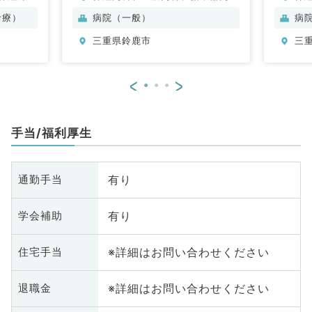
器科、一
科、消化器内科
診療）
病院（一般）
病
吸器内
三重県鈴鹿市
三
・代謝内
、血液内
科、消化
<
>
手当/福利厚生
有り
通勤手当
有り
学会補助
※詳細はお問い合わせください
住宅手当
※詳細はお問い合わせください
退職金