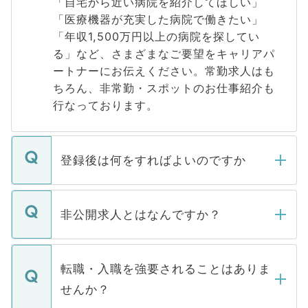
「自宅から近い病院を紹介してほしい」
「医療機器が充実した病院で働きたい」
「年収1,500万円以上の病院を探してい
る」など、さまざまなご要望をキャリアパ
ートナーにお伝えください。常勤求人はも
ちろん、非常勤・スポットのお仕事紹介も
行なっております。
登録後は何をすればよいのですか
ご登録いただきましたら、弊社担当者がご
登録内容を確認し、その後メールもしくは
非公開求人とはなんですか？
お電話にて次のステップのご案内をいたし
ます。通常、5営業日以内にはご連絡をせて
マイナビDOCTORで取り扱っている求人の
いただきますので、しばらくお待ちくださ
うち約3割は、Webサイトからご覧いただ
転職・入職を強要されることはありま
い。
けない「非公開求人」です。非公開求人は
せんか？
下記の理由によって、一般には公開してい