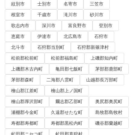
紋別市
士別市
名寄市
三笠市
根室市
千歳市
滝川市
砂川市
歌志内市
深川市
富良野市
登別市
恵庭市
伊達市
北広島市
石狩市
北斗市
石狩郡当別町
石狩郡新篠津村
松前郡松前町
松前郡福島町
上磯郡知内町
上磯郡木古内町
亀田郡七飯町
茅部郡鹿部町
茅部郡森町
二海郡八雲町
山越郡長万部町
檜山郡江差町
檜山郡上ノ国町
檜山郡厚沢部町
爾志郡乙部町
奥尻郡奥尻町
瀬棚郡今金町
久遠郡せたな町
島牧郡島牧村
寿都郡寿都町
寿都郡黒松内町
磯谷郡蘭越町
虻田郡ニセコ町
虻田郡真狩村