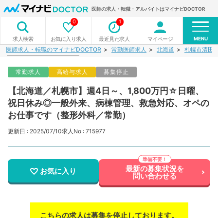
医師の求人・転職・アルバイトはマイナビDOCTOR
0
1
MENU
お気に入り求人
最近見た求人
マイページ
求人検索
医師求人・転職のマイナビDOCTOR
常勤医師求人
北海道
札幌市清田
常勤求人
高給与求人
募集停止
【北海道／札幌市】週4日～、1,800万円☆日曜、
祝日休み◎一般外来、病棟管理、救急対応、オペの
お仕事です（整形外科／常勤）
更新日 : 2025/07/10
求人No : 715977
最新の募集状況を
お気に入り
問い合わせる
こちらの求人は募集を停止しております。