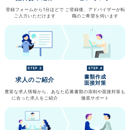
登録フォームから
1分ほどで
ご登録後、
アドバイザーが転
ご入力
いただけます
職の
ご希望を伺います
STEP.3
STEP.4
書類作成
求人のご紹介
面接対策
豊富な求人情報から、
あなた
応募書類の
添削や面接対策も
に合った求人を
ご紹介
徹底サポート