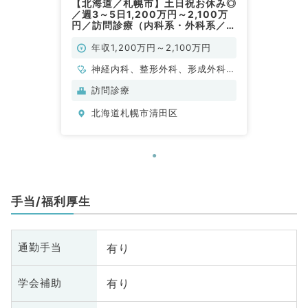
【北海道／札幌市】土日祝お休み◎
／週3～5日1,200万円～2,100万
円／訪問診療（内科系・外科系／常
勤）
年収1,200万円～2,100万円
神経内科、整形外科、形成外科、
脳神経外科、呼吸器外科、心臓血
訪問診療
管外科、泌尿器科、一般内科、循
北海道札幌市清田区
環器内科、呼吸器内科、消化器内
科、内分泌・代謝内科、腎臓内
科、老年内科、血液内科、外科系
全般、一般外科、消化器外科、乳
腺外科、膠原病科、大腸・肛門外
科
手当/福利厚生
有り
通勤手当
有り
学会補助