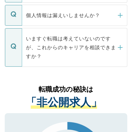
ません。
転職・入職を強要することは一切ありませ
ん。また、仮に応募先から内定をいただい
個人情報は漏えいしませんか？
■応募殺到を避けるため 人気のある医療機
たとしても、ご本人が納得しない限り、内
関を公にしてしまうと、応募が殺到する場
定を承諾する必要はありません。内定先へ
個人情報が漏えいすることはありませんの
合があります。 選考を効率よく行うため
の辞退の連絡はキャリアパートナーが行い
で、ご安心ください。当サイトからの登録
いますぐ転職は考えていないのです
に、医療機関が求める条件に合った人材の
ますので、ご安心ください。
などで収集したご登録者様の個人情報は、
が、これからのキャリアを相談できま
みを人材紹介会社に依頼するケースが増え
ご本人のキャリアアップおよび転職活動の
ています。
すか？
支援を目的に使用いたします。お預かりし
ているすべての個人データはご本人の許可
お気軽にご相談ください。先生専任のキャ
なく、医療機関側に開示したり、第三者に
リアパートナーが将来のご希望などをおう
提供することは一切ありません。また弊社
かがいして、現在の医療機関の状況や紹介
転職成功の秘訣は
は、個人情報の取り扱いについての厳密な
経験をまじえながら、適切なアドバイスを
管理基準を満たした事業者のみに付与され
「非公開求人」
させていただきます。すぐにご転職をされ
る、プライバシーマークを取得済みです。
ない方には、長期的なサポートが可能です
ご登録いただいた個人情報は、SSL（デー
ので、まずはご登録ください。
タ暗号化）によって保護されていますの
で、機密保持に関してもご安心ください。