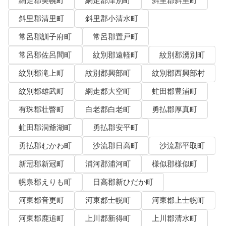
網走郡美幌町
網走郡津別町
斜里郡斜里町
斜里郡清里町
斜里郡小清水町
常呂郡訓子府町
常呂郡置戸町
常呂郡佐呂間町
紋別郡遠軽町
紋別郡湧別町
紋別郡滝上町
紋別郡興部町
紋別郡西興部村
紋別郡雄武町
網走郡大空町
虻田郡豊浦町
有珠郡壮瞥町
白老郡白老町
勇払郡厚真町
虻田郡洞爺湖町
勇払郡安平町
勇払郡むかわ町
沙流郡日高町
沙流郡平取町
新冠郡新冠町
浦河郡浦河町
様似郡様似町
幌泉郡えりも町
日高郡新ひだか町
河東郡音更町
河東郡士幌町
河東郡上士幌町
河東郡鹿追町
上川郡新得町
上川郡清水町