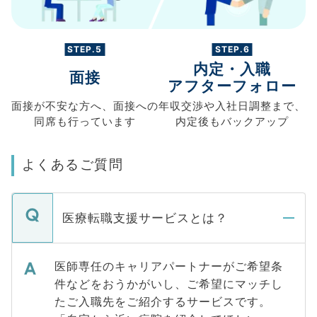
STEP.5
STEP.6
内定・入職
面接
アフターフォロー
面接が不安な方へ、
面接への
年収交渉や
入社日調整まで、
同席も
行っています
内定後もバックアップ
よくあるご質問
医療転職支援サービスとは？
医師専任のキャリアパートナーがご希望条
件などをおうかがいし、ご希望にマッチし
たご入職先をご紹介するサービスです。