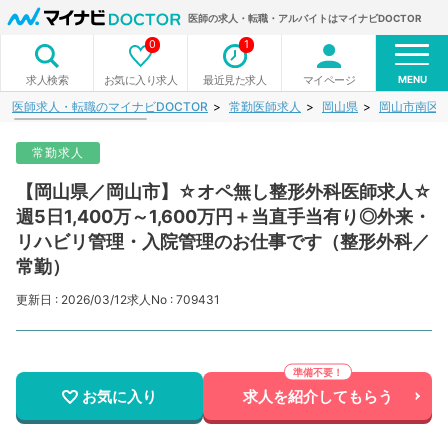
医師の求人・転職・アルバイトはマイナビDOCTOR
0
1
MENU
お気に入り求人
最近見た求人
マイページ
求人検索
医師求人・転職のマイナビDOCTOR
常勤医師求人
岡山県
岡山市南区
常勤求人
【岡山県／岡山市】☆オペ無し整形外科医師求人☆
週5日1,400万～1,600万円＋当直手当有り◎外来・
リハビリ管理・入院管理のお仕事です（整形外科／
常勤）
更新日 : 2026/03/12
求人No : 709431
お気に入り
求人を紹介してもらう