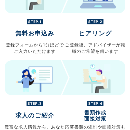
STEP.1
STEP.2
無料お申込み
ヒアリング
登録フォームから
1分ほどで
ご登録後、
アドバイザーが転
ご入力
いただけます
職の
ご希望を伺います
STEP.3
STEP.4
書類作成
求人のご紹介
面接対策
豊富な求人情報から、
あなた
応募書類の
添削や面接対策も