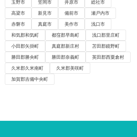
玉野市
笠岡市
井原市
総社市
高梁市
新見市
備前市
瀬戸内市
赤磐市
真庭市
美作市
浅口市
和気郡和気町
都窪郡早島町
浅口郡里庄町
小田郡矢掛町
真庭郡新庄村
苫田郡鏡野町
勝田郡勝央町
勝田郡奈義町
英田郡西粟倉村
久米郡久米南町
久米郡美咲町
加賀郡吉備中央町