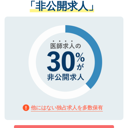
管理基準を満たした事業者のみに付与され
「非公開求人」
させていただきます。すぐにご転職をされ
る、プライバシーマークを取得済みです。
ない方には、長期的なサポートが可能です
ご登録いただいた個人情報は、SSL（デー
ので、まずはご登録ください。
タ暗号化）によって保護されていますの
で、機密保持に関してもご安心ください。
他にはない独占求人を多数保有