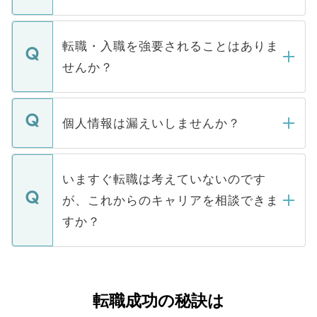
お電話にて次のステップのご案内をいたし
ます。通常、5営業日以内にはご連絡をせて
マイナビDOCTORで取り扱っている求人の
いただきますので、しばらくお待ちくださ
うち約3割は、Webサイトからご覧いただ
転職・入職を強要されることはありま
い。
けない「非公開求人」です。非公開求人は
せんか？
下記の理由によって、一般には公開してい
ません。
転職・入職を強要することは一切ありませ
ん。また、仮に応募先から内定をいただい
個人情報は漏えいしませんか？
■応募殺到を避けるため 人気のある医療機
たとしても、ご本人が納得しない限り、内
関を公にしてしまうと、応募が殺到する場
定を承諾する必要はありません。内定先へ
個人情報が漏えいすることはありませんの
合があります。 選考を効率よく行うため
の辞退の連絡はキャリアパートナーが行い
で、ご安心ください。当サイトからの登録
いますぐ転職は考えていないのです
に、医療機関が求める条件に合った人材の
ますので、ご安心ください。
などで収集したご登録者様の個人情報は、
が、これからのキャリアを相談できま
みを人材紹介会社に依頼するケースが増え
ご本人のキャリアアップおよび転職活動の
ています。
すか？
支援を目的に使用いたします。お預かりし
ているすべての個人データはご本人の許可
お気軽にご相談ください。先生専任のキャ
なく、医療機関側に開示したり、第三者に
リアパートナーが将来のご希望などをおう
提供することは一切ありません。また弊社
かがいして、現在の医療機関の状況や紹介
転職成功の秘訣は
は、個人情報の取り扱いについての厳密な
経験をまじえながら、適切なアドバイスを