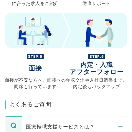
に合った求人を
ご紹介
徹底サポート
STEP.5
STEP.6
内定・入職
面接
アフターフォロー
面接が不安な方へ、
面接への
年収交渉や
入社日調整まで、
同席も
行っています
内定後もバックアップ
よくあるご質問
医療転職支援サービスとは？