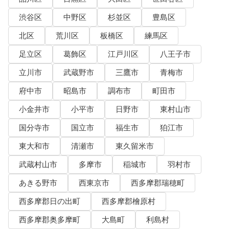
渋谷区
中野区
杉並区
豊島区
北区
荒川区
板橋区
練馬区
足立区
葛飾区
江戸川区
八王子市
立川市
武蔵野市
三鷹市
青梅市
府中市
昭島市
調布市
町田市
小金井市
小平市
日野市
東村山市
国分寺市
国立市
福生市
狛江市
東大和市
清瀬市
東久留米市
武蔵村山市
多摩市
稲城市
羽村市
あきる野市
西東京市
西多摩郡瑞穂町
西多摩郡日の出町
西多摩郡檜原村
西多摩郡奥多摩町
大島町
利島村