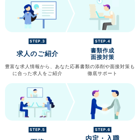
STEP.3
STEP.4
書類作成
求人のご紹介
面接対策
豊富な求人情報から、
あなた
応募書類の
添削や面接対策も
に合った求人を
ご紹介
徹底サポート
STEP.5
STEP.6
内定・入職