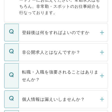
ートナーにお伝えください。常勤求人はも
ちろん、非常勤・スポットのお仕事紹介も
行なっております。
登録後は何をすればよいのですか
ご登録いただきましたら、弊社担当者がご
登録内容を確認し、その後メールもしくは
非公開求人とはなんですか？
お電話にて次のステップのご案内をいたし
ます。通常、5営業日以内にはご連絡をせて
マイナビDOCTORで取り扱っている求人の
いただきますので、しばらくお待ちくださ
うち約3割は、Webサイトからご覧いただ
転職・入職を強要されることはありま
い。
けない「非公開求人」です。非公開求人は
せんか？
下記の理由によって、一般には公開してい
ません。
転職・入職を強要することは一切ありませ
ん。また、仮に応募先から内定をいただい
個人情報は漏えいしませんか？
■応募殺到を避けるため 人気のある医療機
たとしても、ご本人が納得しない限り、内
関を公にしてしまうと、応募が殺到する場
定を承諾する必要はありません。内定先へ
個人情報が漏えいすることはありませんの