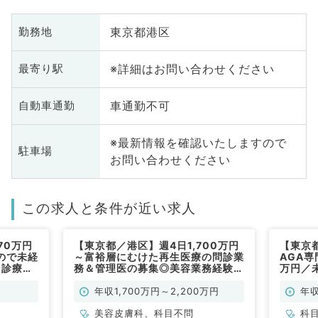
東京都港区
勤務地
※詳細はお問い合わせください
最寄り駅
車通勤不可
自動車通勤
※最新情報を確認いたしますので
駐車場
お問い合わせください
この求人と条件が近い求人
70万円
【東京都／港区】週4日1,700万円
【東京
ので未経
～富裕層にむけた再生医療の問診業
AGA専
ン診療の
務＆管理医の募集◎美容業務経験・
万円／
勤）
年齢・科目不問です！（科目不問／
目不問
常勤）
年収1,700万円～2,200万円
年収
美容皮膚科、科目不問
科