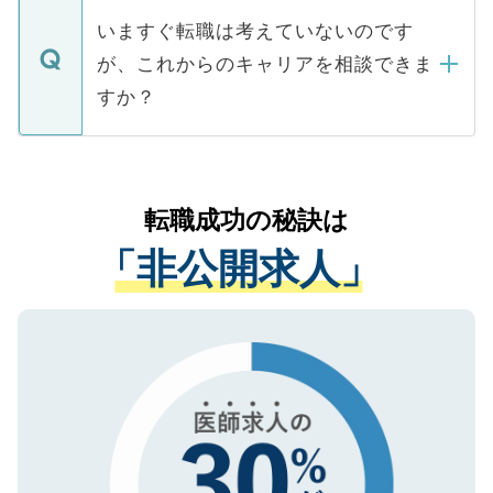
合があります。 選考を効率よく行うため
の辞退の連絡はキャリアパートナーが行い
で、ご安心ください。当サイトからの登録
いますぐ転職は考えていないのです
に、医療機関が求める条件に合った人材の
ますので、ご安心ください。
などで収集したご登録者様の個人情報は、
が、これからのキャリアを相談できま
みを人材紹介会社に依頼するケースが増え
ご本人のキャリアアップおよび転職活動の
ています。
すか？
支援を目的に使用いたします。お預かりし
ているすべての個人データはご本人の許可
お気軽にご相談ください。先生専任のキャ
なく、医療機関側に開示したり、第三者に
リアパートナーが将来のご希望などをおう
提供することは一切ありません。また弊社
かがいして、現在の医療機関の状況や紹介
転職成功の秘訣は
は、個人情報の取り扱いについての厳密な
経験をまじえながら、適切なアドバイスを
管理基準を満たした事業者のみに付与され
「非公開求人」
させていただきます。すぐにご転職をされ
る、プライバシーマークを取得済みです。
ない方には、長期的なサポートが可能です
ご登録いただいた個人情報は、SSL（デー
ので、まずはご登録ください。
タ暗号化）によって保護されていますの
で、機密保持に関してもご安心ください。