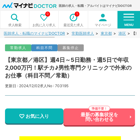
医師の求人・転職・アルバイトはマイナビDOCTOR
0
1
MENU
お気に入り求人
最近見た求人
マイページ
求人検索
医師求人・転職のマイナビDOCTOR
常勤医師求人
東京都
港区
【東
常勤求人
科目不問
募集停止
【東京都／港区】週4日～5日勤務・週5日で年収
2,000万円！駅チカ♪男性専門クリニックで外来の
お仕事（科目不問／常勤）
更新日 : 2024/12/02
求人No : 703195
最新の募集状況を
お気に入り
問い合わせる