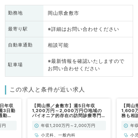
岡山県倉敷市
勤務地
※詳細はお問い合わせください
最寄り駅
相談可能
自動車通勤
※最新情報を確認いたしますので
駐車場
お問い合わせください
この求人と条件が近い求人
5日年収
【岡山県／倉敷市】週5日年収
【岡山
（週3日勤
1,200万円～2,000万円◎地域の
1,60
通勤
パイオニア的存在の訪問診療専門ク
務も相
す（小児
リニックでのご勤務です（小児科／
OK☆
常勤）
科／常
万円
年収1,200万円～2,000万円
年収
小児科、一般内科
小