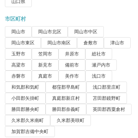
山口県
市区町村
岡山市
岡山市北区
岡山市中区
岡山市東区
岡山市南区
倉敷市
津山市
玉野市
笠岡市
井原市
総社市
高梁市
新見市
備前市
瀬戸内市
赤磐市
真庭市
美作市
浅口市
和気郡和気町
都窪郡早島町
浅口郡里庄町
小田郡矢掛町
真庭郡新庄村
苫田郡鏡野町
勝田郡勝央町
勝田郡奈義町
英田郡西粟倉村
久米郡久米南町
久米郡美咲町
加賀郡吉備中央町