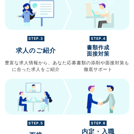
STEP.3
STEP.4
書類作成
求人のご紹介
面接対策
豊富な求人情報から、
あなた
応募書類の
添削や面接対策も
に合った求人を
ご紹介
徹底サポート
STEP.5
STEP.6
内定・入職