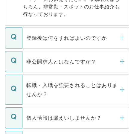
ちろん、非常勤・スポットのお仕事紹介も
行なっております。
登録後は何をすればよいのですか
ご登録いただきましたら、弊社担当者がご
登録内容を確認し、その後メールもしくは
非公開求人とはなんですか？
お電話にて次のステップのご案内をいたし
ます。通常、5営業日以内にはご連絡をせて
マイナビDOCTORで取り扱っている求人の
いただきますので、しばらくお待ちくださ
うち約3割は、Webサイトからご覧いただ
転職・入職を強要されることはありま
い。
けない「非公開求人」です。非公開求人は
せんか？
下記の理由によって、一般には公開してい
ません。
転職・入職を強要することは一切ありませ
ん。また、仮に応募先から内定をいただい
個人情報は漏えいしませんか？
■応募殺到を避けるため 人気のある医療機
たとしても、ご本人が納得しない限り、内
関を公にしてしまうと、応募が殺到する場
定を承諾する必要はありません。内定先へ
個人情報が漏えいすることはありませんの