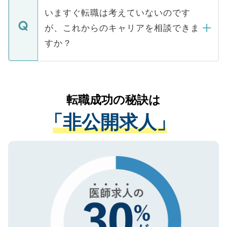
合があります。 選考を効率よく行うため
の辞退の連絡はキャリアパートナーが行い
で、ご安心ください。当サイトからの登録
いますぐ転職は考えていないのです
に、医療機関が求める条件に合った人材の
ますので、ご安心ください。
などで収集したご登録者様の個人情報は、
が、これからのキャリアを相談できま
みを人材紹介会社に依頼するケースが増え
ご本人のキャリアアップおよび転職活動の
ています。
すか？
支援を目的に使用いたします。お預かりし
ているすべての個人データはご本人の許可
お気軽にご相談ください。先生専任のキャ
なく、医療機関側に開示したり、第三者に
リアパートナーが将来のご希望などをおう
提供することは一切ありません。また弊社
かがいして、現在の医療機関の状況や紹介
転職成功の秘訣は
は、個人情報の取り扱いについての厳密な
経験をまじえながら、適切なアドバイスを
管理基準を満たした事業者のみに付与され
「非公開求人」
させていただきます。すぐにご転職をされ
る、プライバシーマークを取得済みです。
ない方には、長期的なサポートが可能です
ご登録いただいた個人情報は、SSL（デー
ので、まずはご登録ください。
タ暗号化）によって保護されていますの
で、機密保持に関してもご安心ください。