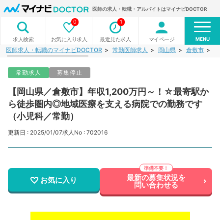
医師の求人・転職・アルバイトはマイナビDOCTOR
0
1
MENU
お気に入り求人
最近見た求人
マイページ
求人検索
医師求人・転職のマイナビDOCTOR
常勤医師求人
岡山県
倉敷市
【
常勤求人
募集停止
【岡山県／倉敷市】年収1,200万円～！☆最寄駅か
ら徒歩圏内◎地域医療を支える病院での勤務です
（小児科／常勤）
更新日 : 2025/01/07
求人No : 702016
最新の募集状況を
お気に入り
問い合わせる