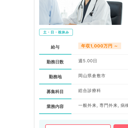
土・日・祝休み
年収1,000万円 ～
給与
週5.00日
勤務日数
岡山県倉敷市
勤務地
総合診療科
募集科目
一般外来, 専門外来, 病
業務内容