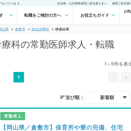
倉敷市(岡山県) 総合診療科の常勤医師求人・転職｜医師の求人・転職・アルバイトは【マイナビDOCTOR】
自治体・公共団体採用ご担当者さまへ
採用ご担当者
お気
す
転職をご検討の方へ
お役立ちガイド
岡山県
倉敷市
総合診療科
検索結果
合診療科の常勤医師求人・転職
1～5件を表
1
並び順：
新着順
常勤求人
【岡山県／倉敷市】保育所や寮の完備、住宅