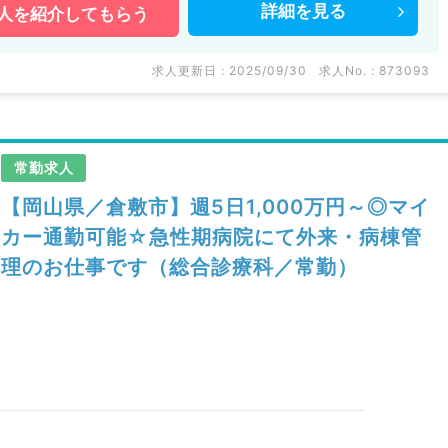
詳細を
見る
人を
紹介してもらう
求人更新日 : 2025/09/30
求人No. : 873093
常勤求人
【岡山県／倉敷市】週5日1,000万円～◎マイ
カー通勤可能☆急性期病院にて外来・病棟管
理のお仕事です（総合診療科／常勤）