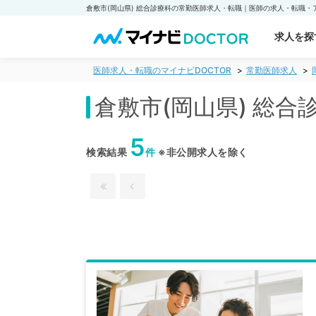
求人を探
医師求人・転職のマイナビDOCTOR
常勤医師求人
倉敷市(岡山県) 総
5
検索結果
件
※非公開求人を除く