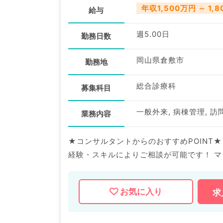
年収1,500万円 ～ 1,
給与
週5.00日
勤務日数
岡山県倉敷市
勤務地
総合診療科
募集科目
一般外来, 病棟管理, 
業務内容
★コンサルタントからのおすすめPOINT★ 
経験・スキルによりご相談が可能です！ マイナビDOCTORでは病院やクリニックなどの医療機関求人は
もちろんのこと、 掲載情報以外にも産業医
気軽にお問合せ下さい。
お気に入り
求