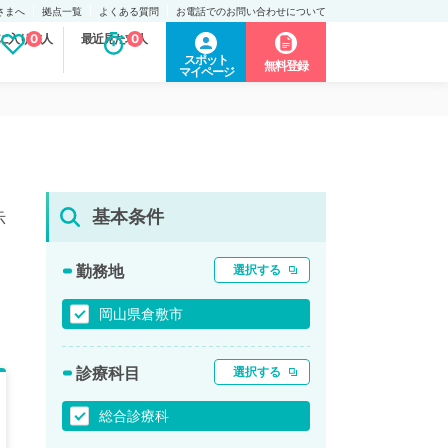
さまへ
拠点一覧
よくある質問
お電話でのお問い合わせについて
に入り求人
0
最近見た求人
0
スポット
無料登録
マイページ
基本条件
示
勤務地
選択する
岡山県倉敷市
診療科目
選択する
総合診療科