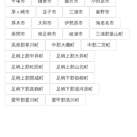
平塚市
鎌倉市
藤沢市
小田原市
茅ヶ崎市
逗子市
三浦市
秦野市
厚木市
大和市
伊勢原市
海老名市
座間市
南足柄市
綾瀬市
三浦郡葉山町
高座郡寒川町
中郡大磯町
中郡二宮町
足柄上郡中井町
足柄上郡大井町
足柄上郡松田町
足柄上郡山北町
足柄上郡開成町
足柄下郡箱根町
足柄下郡真鶴町
足柄下郡湯河原町
愛甲郡愛川町
愛甲郡清川村