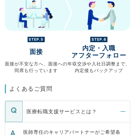
STEP.5
STEP.6
内定・入職
面接
アフターフォロー
面接が不安な方へ、
面接への
年収交渉や
入社日調整まで、
同席も
行っています
内定後もバックアップ
よくあるご質問
医療転職支援サービスとは？
医師専任のキャリアパートナーがご希望条