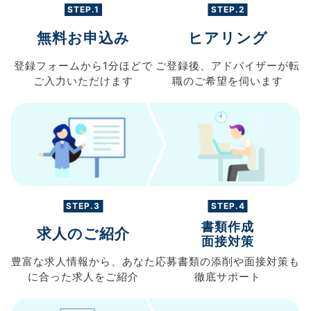
STEP.1
STEP.2
無料お申込み
ヒアリング
登録フォームから
1分ほどで
ご登録後、
アドバイザーが転
ご入力
いただけます
職の
ご希望を伺います
STEP.3
STEP.4
書類作成
求人のご紹介
面接対策
豊富な求人情報から、
あなた
応募書類の
添削や面接対策も
に合った求人を
ご紹介
徹底サポート