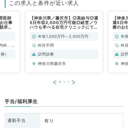
この求人と条件が近い求人
理医師
【神奈川県／藤沢市】◎高給与◎週
【神奈
のお仕事
5日年収2,000万円可能◎経営ノウ
週5日年
高額求人
ハウも学べる在宅クリニックにて訪
療のお
での募集
問診療のお仕事（科目不問／常勤）
◎（科
年収1,000万円～2,000万円
年収
内科、外
科目不問
科
容皮膚
診療）
訪問診療
訪
神奈川県藤沢市
神
<
>
手当/福利厚生
有り
通勤手当