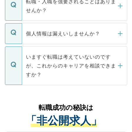
転職・入職を強要されることはありま
い。
けない「非公開求人」です。非公開求人は
せんか？
下記の理由によって、一般には公開してい
ません。
転職・入職を強要することは一切ありませ
ん。また、仮に応募先から内定をいただい
個人情報は漏えいしませんか？
■応募殺到を避けるため 人気のある医療機
たとしても、ご本人が納得しない限り、内
関を公にしてしまうと、応募が殺到する場
定を承諾する必要はありません。内定先へ
個人情報が漏えいすることはありませんの
合があります。 選考を効率よく行うため
の辞退の連絡はキャリアパートナーが行い
で、ご安心ください。当サイトからの登録
いますぐ転職は考えていないのです
に、医療機関が求める条件に合った人材の
ますので、ご安心ください。
などで収集したご登録者様の個人情報は、
が、これからのキャリアを相談できま
みを人材紹介会社に依頼するケースが増え
ご本人のキャリアアップおよび転職活動の
ています。
すか？
支援を目的に使用いたします。お預かりし
ているすべての個人データはご本人の許可
お気軽にご相談ください。先生専任のキャ
なく、医療機関側に開示したり、第三者に
リアパートナーが将来のご希望などをおう
提供することは一切ありません。また弊社
かがいして、現在の医療機関の状況や紹介
転職成功の秘訣は
は、個人情報の取り扱いについての厳密な
経験をまじえながら、適切なアドバイスを
管理基準を満たした事業者のみに付与され
「非公開求人」
させていただきます。すぐにご転職をされ
る、プライバシーマークを取得済みです。
ない方には、長期的なサポートが可能です
ご登録いただいた個人情報は、SSL（デー