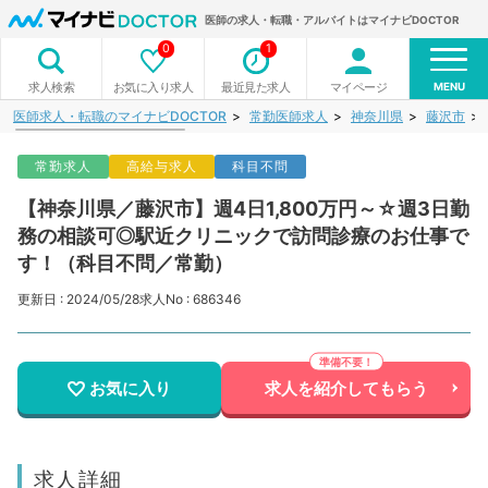
医師の求人・転職・アルバイトはマイナビDOCTOR
0
1
MENU
お気に入り求人
最近見た求人
マイページ
求人検索
医師求人・転職のマイナビDOCTOR
常勤医師求人
神奈川県
藤沢市
常勤求人
高給与求人
科目不問
【神奈川県／藤沢市】週4日1,800万円～☆週3日勤
務の相談可◎駅近クリニックで訪問診療のお仕事で
す！（科目不問／常勤）
更新日 : 2024/05/28
求人No : 686346
お気に入り
求人を紹介してもらう
求人詳細