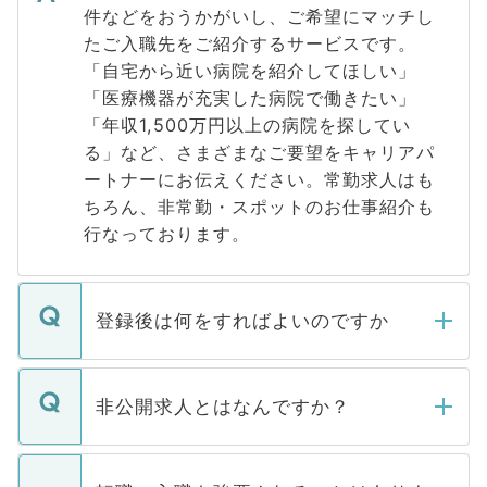
件などをおうかがいし、ご希望にマッチし
たご入職先をご紹介するサービスです。
「自宅から近い病院を紹介してほしい」
「医療機器が充実した病院で働きたい」
「年収1,500万円以上の病院を探してい
る」など、さまざまなご要望をキャリアパ
ートナーにお伝えください。常勤求人はも
ちろん、非常勤・スポットのお仕事紹介も
行なっております。
登録後は何をすればよいのですか
ご登録いただきましたら、弊社担当者がご
登録内容を確認し、その後メールもしくは
非公開求人とはなんですか？
お電話にて次のステップのご案内をいたし
ます。通常、5営業日以内にはご連絡をせて
マイナビDOCTORで取り扱っている求人の
いただきますので、しばらくお待ちくださ
うち約3割は、Webサイトからご覧いただ