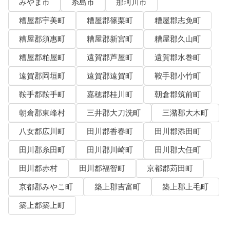
みやま市
糸島市
那珂川市
糟屋郡宇美町
糟屋郡篠栗町
糟屋郡志免町
糟屋郡須惠町
糟屋郡新宮町
糟屋郡久山町
糟屋郡粕屋町
遠賀郡芦屋町
遠賀郡水巻町
遠賀郡岡垣町
遠賀郡遠賀町
鞍手郡小竹町
鞍手郡鞍手町
嘉穂郡桂川町
朝倉郡筑前町
朝倉郡東峰村
三井郡大刀洗町
三潴郡大木町
八女郡広川町
田川郡香春町
田川郡添田町
田川郡糸田町
田川郡川崎町
田川郡大任町
田川郡赤村
田川郡福智町
京都郡苅田町
京都郡みやこ町
築上郡吉富町
築上郡上毛町
築上郡築上町