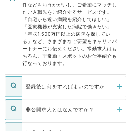
件などをおうかがいし、ご希望にマッチし
たご入職先をご紹介するサービスです。
「自宅から近い病院を紹介してほしい」
「医療機器が充実した病院で働きたい」
「年収1,500万円以上の病院を探してい
る」など、さまざまなご要望をキャリアパ
ートナーにお伝えください。常勤求人はも
ちろん、非常勤・スポットのお仕事紹介も
行なっております。
登録後は何をすればよいのですか
ご登録いただきましたら、弊社担当者がご
登録内容を確認し、その後メールもしくは
非公開求人とはなんですか？
お電話にて次のステップのご案内をいたし
ます。通常、5営業日以内にはご連絡をせて
マイナビDOCTORで取り扱っている求人の
いただきますので、しばらくお待ちくださ