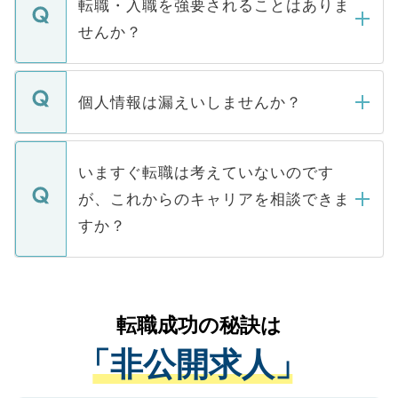
うち約3割は、Webサイトからご覧いただ
転職・入職を強要されることはありま
い。
けない「非公開求人」です。非公開求人は
せんか？
下記の理由によって、一般には公開してい
ません。
転職・入職を強要することは一切ありませ
ん。また、仮に応募先から内定をいただい
個人情報は漏えいしませんか？
■応募殺到を避けるため 人気のある医療機
たとしても、ご本人が納得しない限り、内
関を公にしてしまうと、応募が殺到する場
定を承諾する必要はありません。内定先へ
個人情報が漏えいすることはありませんの
合があります。 選考を効率よく行うため
の辞退の連絡はキャリアパートナーが行い
で、ご安心ください。当サイトからの登録
いますぐ転職は考えていないのです
に、医療機関が求める条件に合った人材の
ますので、ご安心ください。
などで収集したご登録者様の個人情報は、
が、これからのキャリアを相談できま
みを人材紹介会社に依頼するケースが増え
ご本人のキャリアアップおよび転職活動の
ています。
すか？
支援を目的に使用いたします。お預かりし
ているすべての個人データはご本人の許可
お気軽にご相談ください。先生専任のキャ
なく、医療機関側に開示したり、第三者に
リアパートナーが将来のご希望などをおう
提供することは一切ありません。また弊社
かがいして、現在の医療機関の状況や紹介
転職成功の秘訣は
は、個人情報の取り扱いについての厳密な
経験をまじえながら、適切なアドバイスを
管理基準を満たした事業者のみに付与され
「非公開求人」
させていただきます。すぐにご転職をされ
る、プライバシーマークを取得済みです。
ない方には、長期的なサポートが可能です
ご登録いただいた個人情報は、SSL（デー