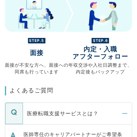
STEP.5
STEP.6
内定・入職
面接
アフターフォロー
面接が不安な方へ、
面接への
年収交渉や
入社日調整まで、
同席も
行っています
内定後もバックアップ
よくあるご質問
医療転職支援サービスとは？
医師専任のキャリアパートナーがご希望条