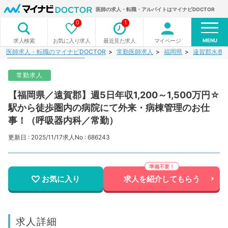
医師の求人・転職・アルバイトはマイナビDOCTOR
0
1
MENU
お気に入り求人
最近見た求人
マイページ
求人検索
医師求人・転職のマイナビDOCTOR
常勤医師求人
福岡県
遠賀郡水巻
常勤求人
【福岡県／遠賀郡】週5日年収1,200～1,500万円☆
駅から徒歩圏内の病院にて外来・病棟管理のお仕
事！（呼吸器内科／常勤）
更新日 : 2025/11/17
求人No : 686243
お気に入り
求人を紹介してもらう
求人詳細