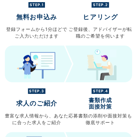
STEP.1
STEP.2
無料お申込み
ヒアリング
登録フォームから
1分ほどで
ご登録後、
アドバイザーが転
ご入力
いただけます
職の
ご希望を伺います
STEP.3
STEP.4
書類作成
求人のご紹介
面接対策
豊富な求人情報から、
あなた
応募書類の
添削や面接対策も
に合った求人を
ご紹介
徹底サポート