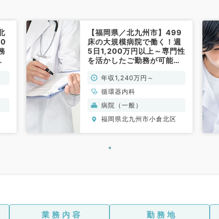
北
【福岡県／北九州市】499
0
床の大規模病院で働く！週
務
5日1,200万円以上～専門性
環
を活かしたご勤務が可能で
す～（循環器内科／常勤）
年収1,240万円～
循環器内科
病院（一般）
区
福岡県北九州市小倉北区
業務内容
勤務地