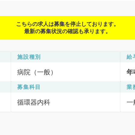
こちらの求人は募集を停止しております。
最新の募集状況の確認も承ります。
施設種別
給
病院（一般）
年
募集科目
業
循環器内科
一
理
ー
ョ