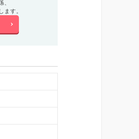
係、
します。