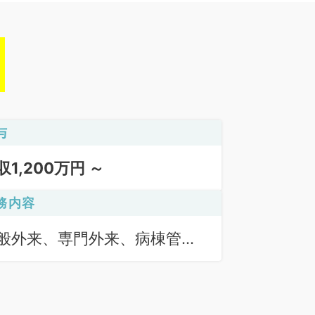
与
収1,200万円 ～
務内容
般外来、専門外来、病棟管
、救急対応、心カテ、インタ
ベンション治療、アブレーシ
ン