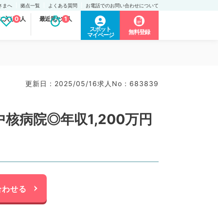
さまへ
拠点一覧
よくある質問
お電話でのお問い合わせについて
に入り求人
0
最近見た求人
1
スポット
無料登録
マイページ
更新日 : 2025/05/16
求人No : 683839
病院◎年収1,200万円
合わせる