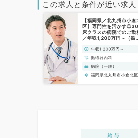
この求人と条件が近い求人
【福岡県／北九州市小倉
区】専門性を活かす◎30
床クラスの病院でのご勤
／年収1,200万円～（循
器内科／常勤）
年収1,200万円～
循環器内科
病院（一般）
福岡県北九州市小倉北
給与