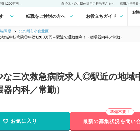
【福岡県／北九州市】希少な三次救急病院求人◎駅近の地域中核病院◎年収1,200万円～駅近で通勤便利！（循環器内科／常勤）の転職・求人｜医師の求人・転職・アルバイトは【マイナビDOCTOR】
自治体・公共団体採用ご担当者さまへ
採用ご担当者
お気
す
転職をご検討の方へ
お役立ちガイド
福岡県
北九州市小倉北区
地域中核病院◎年収1,200万円～駅近で通勤便利！（循環器内科／常勤）
な三次救急病院求人◎駅近の地域中核
環器内科／常勤）
お気に入り
最新の募集状況を問い