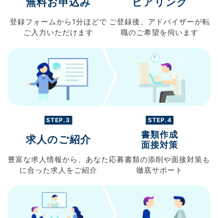
無料お申込み
ヒアリング
登録フォームから
1分ほどで
ご登録後、
アドバイザーが転
ご入力
いただけます
職の
ご希望を伺います
STEP.3
STEP.4
書類作成
求人のご紹介
面接対策
豊富な求人情報から、
あなた
応募書類の
添削や面接対策も
に合った求人を
ご紹介
徹底サポート