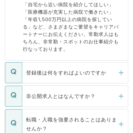
「自宅から近い病院を紹介してほしい」
「医療機器が充実した病院で働きたい」
「年収1,500万円以上の病院を探してい
る」など、さまざまなご要望をキャリアパ
ートナーにお伝えください。常勤求人はも
ちろん、非常勤・スポットのお仕事紹介も
行なっております。
登録後は何をすればよいのですか
ご登録いただきましたら、弊社担当者がご
登録内容を確認し、その後メールもしくは
非公開求人とはなんですか？
お電話にて次のステップのご案内をいたし
ます。通常、5営業日以内にはご連絡をせて
マイナビDOCTORで取り扱っている求人の
いただきますので、しばらくお待ちくださ
うち約3割は、Webサイトからご覧いただ
転職・入職を強要されることはありま
い。
けない「非公開求人」です。非公開求人は
せんか？