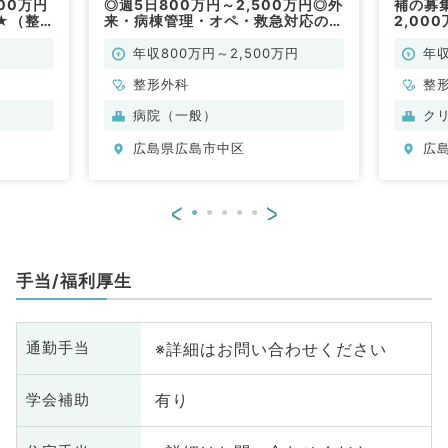
00万円
◎週5日800万円～2,500万円◎外
補の募集
★（整
来・病棟管理・オペ・救急対応のお
2,00
仕事です（整形外科／常勤）
す（整
年収800万円～2,500万円
年収
整形外科
整
病院（一般）
ク
広島県広島市中区
広
<
>
手当/福利厚生
※詳細はお問い合わせください
通勤手当
有り
学会補助