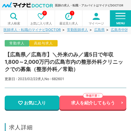
医師の求人・転職・アルバイトはマイナビDOCTOR
0
1
MENU
お気に入り求人
最近見た求人
マイページ
求人検索
医師求人・転職のマイナビDOCTOR
常勤医師求人
広島県
広島市中区
常勤求人
高給与求人
【広島県／広島市】＼外来のみ／週5日で年収
1,800～2,000万円の広島市内の整形外科クリニッ
クでの募集（整形外科／常勤）
更新日 : 2023/02/22
求人No : 682601
お気に入り
求人を紹介してもらう
求人詳細