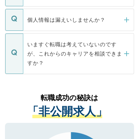
下記の理由によって、一般には公開してい
ません。
転職・入職を強要することは一切ありませ
ん。また、仮に応募先から内定をいただい
個人情報は漏えいしませんか？
■応募殺到を避けるため 人気のある医療機
たとしても、ご本人が納得しない限り、内
関を公にしてしまうと、応募が殺到する場
定を承諾する必要はありません。内定先へ
個人情報が漏えいすることはありませんの
合があります。 選考を効率よく行うため
の辞退の連絡はキャリアパートナーが行い
で、ご安心ください。当サイトからの登録
いますぐ転職は考えていないのです
に、医療機関が求める条件に合った人材の
ますので、ご安心ください。
などで収集したご登録者様の個人情報は、
が、これからのキャリアを相談できま
みを人材紹介会社に依頼するケースが増え
ご本人のキャリアアップおよび転職活動の
ています。
すか？
支援を目的に使用いたします。お預かりし
ているすべての個人データはご本人の許可
お気軽にご相談ください。先生専任のキャ
なく、医療機関側に開示したり、第三者に
リアパートナーが将来のご希望などをおう
提供することは一切ありません。また弊社
かがいして、現在の医療機関の状況や紹介
転職成功の秘訣は
は、個人情報の取り扱いについての厳密な
経験をまじえながら、適切なアドバイスを
管理基準を満たした事業者のみに付与され
「非公開求人」
させていただきます。すぐにご転職をされ
る、プライバシーマークを取得済みです。
ない方には、長期的なサポートが可能です
ご登録いただいた個人情報は、SSL（デー
ので、まずはご登録ください。
タ暗号化）によって保護されていますの
で、機密保持に関してもご安心ください。