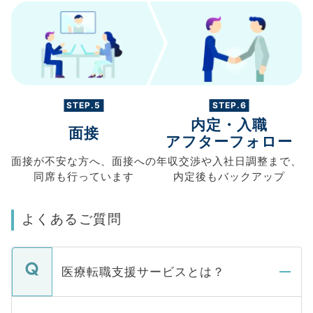
STEP.5
STEP.6
内定・入職
面接
アフターフォロー
面接が不安な方へ、
面接への
年収交渉や
入社日調整まで、
同席も
行っています
内定後もバックアップ
よくあるご質問
医療転職支援サービスとは？