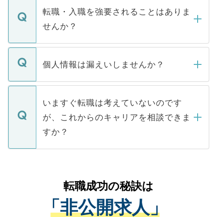
いただきますので、しばらくお待ちくださ
うち約3割は、Webサイトからご覧いただ
転職・入職を強要されることはありま
い。
けない「非公開求人」です。非公開求人は
せんか？
下記の理由によって、一般には公開してい
ません。
転職・入職を強要することは一切ありませ
ん。また、仮に応募先から内定をいただい
個人情報は漏えいしませんか？
■応募殺到を避けるため 人気のある医療機
たとしても、ご本人が納得しない限り、内
関を公にしてしまうと、応募が殺到する場
定を承諾する必要はありません。内定先へ
個人情報が漏えいすることはありませんの
合があります。 選考を効率よく行うため
の辞退の連絡はキャリアパートナーが行い
で、ご安心ください。当サイトからの登録
いますぐ転職は考えていないのです
に、医療機関が求める条件に合った人材の
ますので、ご安心ください。
などで収集したご登録者様の個人情報は、
が、これからのキャリアを相談できま
みを人材紹介会社に依頼するケースが増え
ご本人のキャリアアップおよび転職活動の
ています。
すか？
支援を目的に使用いたします。お預かりし
ているすべての個人データはご本人の許可
お気軽にご相談ください。先生専任のキャ
なく、医療機関側に開示したり、第三者に
リアパートナーが将来のご希望などをおう
提供することは一切ありません。また弊社
かがいして、現在の医療機関の状況や紹介
転職成功の秘訣は
は、個人情報の取り扱いについての厳密な
経験をまじえながら、適切なアドバイスを
管理基準を満たした事業者のみに付与され
「非公開求人」
させていただきます。すぐにご転職をされ
る、プライバシーマークを取得済みです。
ない方には、長期的なサポートが可能です