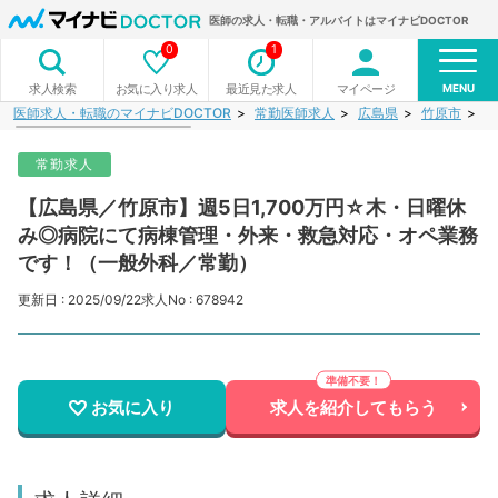
医師の求人・転職・アルバイトはマイナビDOCTOR
0
1
MENU
お気に入り求人
最近見た求人
マイページ
求人検索
医師求人・転職のマイナビDOCTOR
常勤医師求人
広島県
竹原市
【
常勤求人
【広島県／竹原市】週5日1,700万円☆木・日曜休
み◎病院にて病棟管理・外来・救急対応・オペ業務
です！（一般外科／常勤）
更新日 : 2025/09/22
求人No : 678942
お気に入り
求人を紹介してもらう