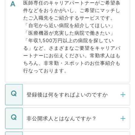
医師専任のキャリアパートナーがご希望条
件などをおうかがいし、ご希望にマッチし
たご入職先をご紹介するサービスです。
「自宅から近い病院を紹介してほしい」
「医療機器が充実した病院で働きたい」
「年収1,500万円以上の病院を探してい
る」など、さまざまなご要望をキャリアパ
ートナーにお伝えください。常勤求人はも
ちろん、非常勤・スポットのお仕事紹介も
行なっております。
登録後は何をすればよいのですか
ご登録いただきましたら、弊社担当者がご
登録内容を確認し、その後メールもしくは
非公開求人とはなんですか？
お電話にて次のステップのご案内をいたし
ます。通常、5営業日以内にはご連絡をせて
マイナビDOCTORで取り扱っている求人の