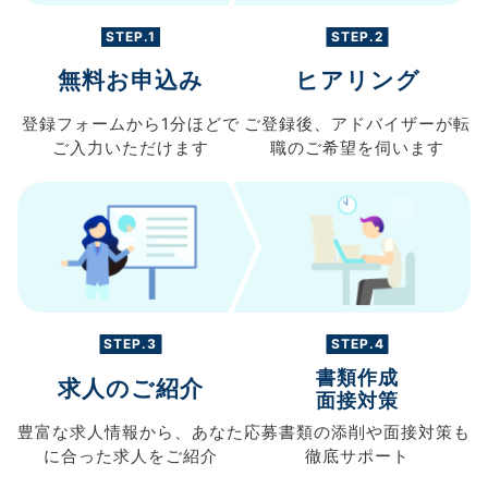
STEP.1
STEP.2
無料お申込み
ヒアリング
登録フォームから
1分ほどで
ご登録後、
アドバイザーが転
ご入力
いただけます
職の
ご希望を伺います
STEP.3
STEP.4
書類作成
求人のご紹介
面接対策
豊富な求人情報から、
あなた
応募書類の
添削や面接対策も
に合った求人を
ご紹介
徹底サポート