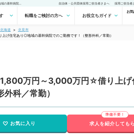
【北海道／北見市】週5日1,800万円～3,000万円☆借り上げ住宅あり◎地域の基幹病院でのご勤務です！（整形外科／常勤）の転職・求人｜医師の求人・転職・アルバイトは【マイナビDOCTOR】
自治体・公共団体採用ご担当者さまへ
採用ご担当者
お気
す
転職をご検討の方へ
お役立ちガイド
北海道
北見市
円☆借り上げ住宅あり◎地域の基幹病院でのご勤務です！（整形外科／常勤）
,800万円～3,000万円☆借り
形外科／常勤）
お気に入り
求人を紹介しても