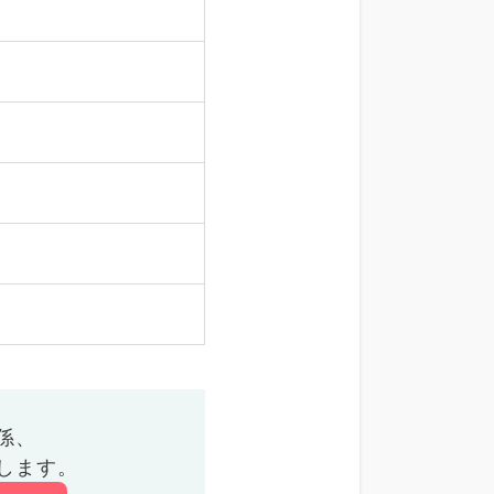
係、
します。