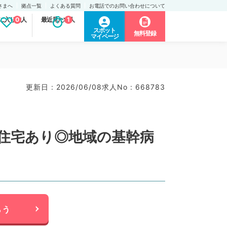
さまへ
拠点一覧
よくある質問
お電話でのお問い合わせについて
に入り求人
0
最近見た求人
1
スポット
無料登録
マイページ
更新日 : 2026/06/08
求人No : 668783
上げ住宅あり◎地域の基幹病
らう