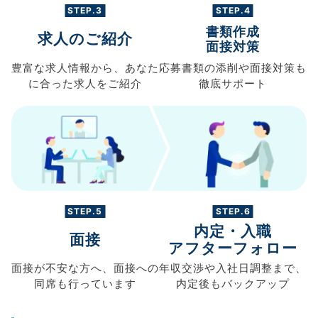
STEP.3
STEP.4
書類作成
求人のご紹介
面接対策
豊富な求人情報から、
あなた
応募書類の
添削や面接対策も
に合った求人を
ご紹介
徹底サポート
STEP.5
STEP.6
内定・入職
面接
アフターフォロー
面接が不安な方へ、
面接への
年収交渉や
入社日調整まで、
同席も
行っています
内定後もバックアップ