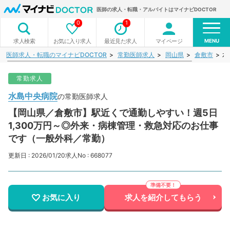
医師の求人・転職・アルバイトはマイナビDOCTOR
0
1
MENU
お気に入り求人
最近見た求人
マイページ
求人検索
医師求人・転職のマイナビDOCTOR
常勤医師求人
岡山県
倉敷市
水
常勤求人
水島中央病院
の常勤医師求人
【岡山県／倉敷市】駅近くで通勤しやすい！週5日
1,300万円～◎外来・病棟管理・救急対応のお仕事
です（一般外科／常勤）
更新日 : 2026/01/20
求人No : 668077
お気に入り
求人を紹介してもらう