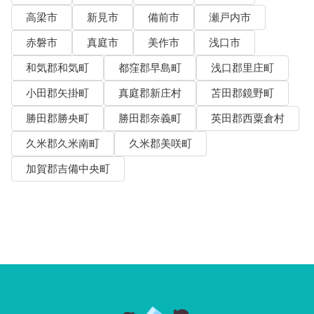
高梁市
新見市
備前市
瀬戸内市
赤磐市
真庭市
美作市
浅口市
和気郡和気町
都窪郡早島町
浅口郡里庄町
小田郡矢掛町
真庭郡新庄村
苫田郡鏡野町
勝田郡勝央町
勝田郡奈義町
英田郡西粟倉村
久米郡久米南町
久米郡美咲町
加賀郡吉備中央町