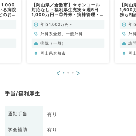
,000
【岡山県／倉敷市】☆オンコール
【岡山
いる病院
対応なし・福利厚生充実☆週5日
1,60
どのお仕
1,000万円～◎外来・病棟管理・オ
務も相
）
ペのお仕事です（一般外科／常勤）
OK☆
外科／
年収1,000万円～
年収
外科系全般、一般外科
外
病院（一般）
訪
岡山県倉敷市
岡
<
>
手当/福利厚生
有り
通勤手当
有り
学会補助