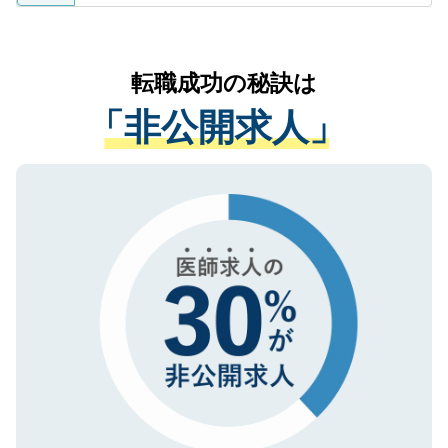
ているすべての個人データはご本人の許可
お気軽にご相談ください。先生専任のキャ
なく、医療機関側に開示したり、第三者に
リアパートナーが将来のご希望などをおう
提供することは一切ありません。また弊社
かがいして、現在の医療機関の状況や紹介
転職成功の秘訣は
は、個人情報の取り扱いについての厳密な
経験をまじえながら、適切なアドバイスを
管理基準を満たした事業者のみに付与され
「非公開求人」
させていただきます。すぐにご転職をされ
る、プライバシーマークを取得済みです。
ない方には、長期的なサポートが可能です
ご登録いただいた個人情報は、SSL（デー
ので、まずはご登録ください。
タ暗号化）によって保護されていますの
で、機密保持に関してもご安心ください。