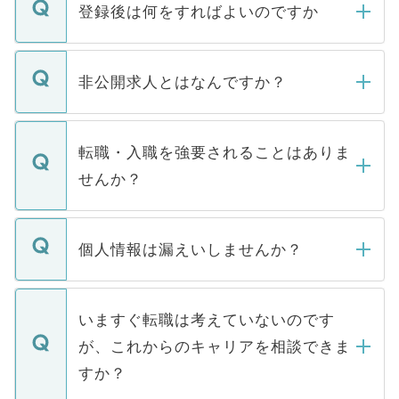
登録後は何をすればよいのですか
ご登録いただきましたら、弊社担当者がご
登録内容を確認し、その後メールもしくは
非公開求人とはなんですか？
お電話にて次のステップのご案内をいたし
ます。通常、5営業日以内にはご連絡をせて
マイナビDOCTORで取り扱っている求人の
いただきますので、しばらくお待ちくださ
うち約3割は、Webサイトからご覧いただ
転職・入職を強要されることはありま
い。
けない「非公開求人」です。非公開求人は
せんか？
下記の理由によって、一般には公開してい
ません。
転職・入職を強要することは一切ありませ
ん。また、仮に応募先から内定をいただい
個人情報は漏えいしませんか？
■応募殺到を避けるため 人気のある医療機
たとしても、ご本人が納得しない限り、内
関を公にしてしまうと、応募が殺到する場
定を承諾する必要はありません。内定先へ
個人情報が漏えいすることはありませんの
合があります。 選考を効率よく行うため
の辞退の連絡はキャリアパートナーが行い
で、ご安心ください。当サイトからの登録
いますぐ転職は考えていないのです
に、医療機関が求める条件に合った人材の
ますので、ご安心ください。
などで収集したご登録者様の個人情報は、
が、これからのキャリアを相談できま
みを人材紹介会社に依頼するケースが増え
ご本人のキャリアアップおよび転職活動の
ています。
すか？
支援を目的に使用いたします。お預かりし