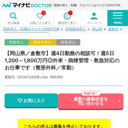
医師の求人・転職・アルバイトはマイナビDOCTOR
0
1
MENU
お気に入り求人
最近見た求人
マイページ
求人検索
医師求人・転職のマイナビDOCTOR
常勤医師求人
岡山県
倉敷市
【
常勤求人
高給与求人
募集停止
【岡山県／倉敷市】週4日勤務の相談可！週5日
1,200～1,800万円◎外来・病棟管理・救急対応の
お仕事です（整形外科／常勤）
更新日 : 2024/12/06
求人No : 655363
最新の募集状況を
お気に入り
問い合わせる
こちらの求人は募集を停止しております。