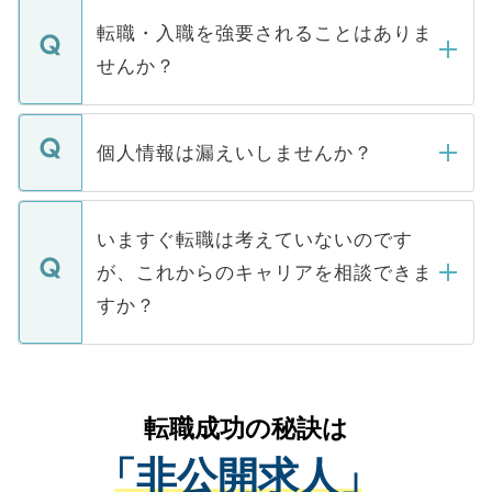
マイナビDOCTORで取り扱っている求人の
いただきますので、しばらくお待ちくださ
うち約3割は、Webサイトからご覧いただ
転職・入職を強要されることはありま
い。
けない「非公開求人」です。非公開求人は
せんか？
下記の理由によって、一般には公開してい
ません。
転職・入職を強要することは一切ありませ
ん。また、仮に応募先から内定をいただい
個人情報は漏えいしませんか？
■応募殺到を避けるため 人気のある医療機
たとしても、ご本人が納得しない限り、内
関を公にしてしまうと、応募が殺到する場
定を承諾する必要はありません。内定先へ
個人情報が漏えいすることはありませんの
合があります。 選考を効率よく行うため
の辞退の連絡はキャリアパートナーが行い
で、ご安心ください。当サイトからの登録
いますぐ転職は考えていないのです
に、医療機関が求める条件に合った人材の
ますので、ご安心ください。
などで収集したご登録者様の個人情報は、
が、これからのキャリアを相談できま
みを人材紹介会社に依頼するケースが増え
ご本人のキャリアアップおよび転職活動の
ています。
すか？
支援を目的に使用いたします。お預かりし
ているすべての個人データはご本人の許可
お気軽にご相談ください。先生専任のキャ
なく、医療機関側に開示したり、第三者に
リアパートナーが将来のご希望などをおう
提供することは一切ありません。また弊社
かがいして、現在の医療機関の状況や紹介
転職成功の秘訣は
は、個人情報の取り扱いについての厳密な
経験をまじえながら、適切なアドバイスを
管理基準を満たした事業者のみに付与され
「非公開求人」
させていただきます。すぐにご転職をされ
る、プライバシーマークを取得済みです。