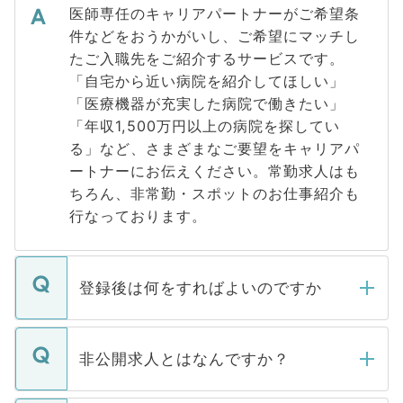
医師専任のキャリアパートナーがご希望条
件などをおうかがいし、ご希望にマッチし
たご入職先をご紹介するサービスです。
「自宅から近い病院を紹介してほしい」
「医療機器が充実した病院で働きたい」
「年収1,500万円以上の病院を探してい
る」など、さまざまなご要望をキャリアパ
ートナーにお伝えください。常勤求人はも
ちろん、非常勤・スポットのお仕事紹介も
行なっております。
登録後は何をすればよいのですか
ご登録いただきましたら、弊社担当者がご
登録内容を確認し、その後メールもしくは
非公開求人とはなんですか？
お電話にて次のステップのご案内をいたし
ます。通常、5営業日以内にはご連絡をせて