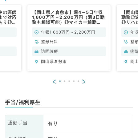
中の医師
【岡山県／倉敷市】週4～5日年収
【岡山
まで対応
1,600万円～2,200万円（週3日勤
勤務◎週
あり◎年
務も相談可能）◎マイカー通勤
◎リハ
／常勤）
OK☆訪問診療のお仕事です（整形
事です
外科／常勤）
年収1,600万円～2,200万円
年収
整形外科
整
訪問診療
病
岡山県倉敷市
岡
<
>
手当/福利厚生
有り
通勤手当