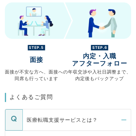
STEP.5
STEP.6
内定・入職
面接
アフターフォロー
面接が不安な方へ、
面接への
年収交渉や
入社日調整まで、
同席も
行っています
内定後もバックアップ
よくあるご質問
医療転職支援サービスとは？