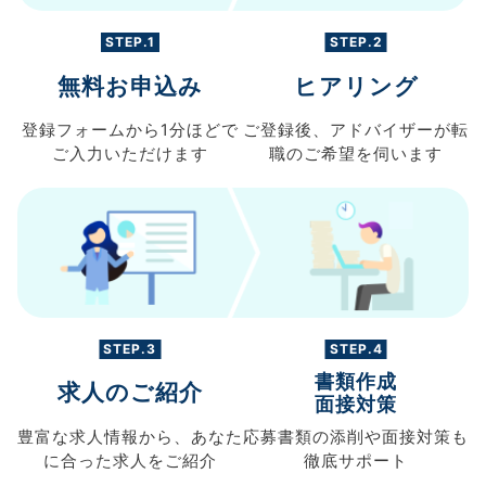
STEP.1
STEP.2
無料お申込み
ヒアリング
登録フォームから
1分ほどで
ご登録後、
アドバイザーが転
ご入力
いただけます
職の
ご希望を伺います
STEP.3
STEP.4
書類作成
求人のご紹介
面接対策
豊富な求人情報から、
あなた
応募書類の
添削や面接対策も
に合った求人を
ご紹介
徹底サポート