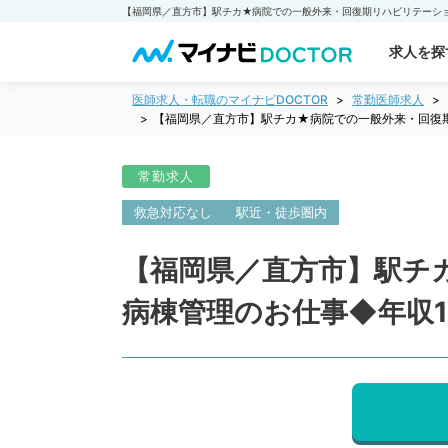
求人を探
医師求人・転職のマイナビDOCTOR
常勤医師求人
【福岡県／直方市】駅チカ★病院での一般外来・回復期
常勤求人
救急対応なし
駅近・徒歩圏内
【福岡県／直方市】駅チ
病棟管理のお仕事◆年収1