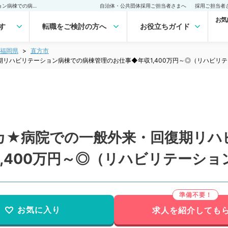
【福岡県／直方市】駅チカ★病院での一般外来・回復期リハビリテーション病棟での病棟管理のお仕事◆年収1,400万円～◎（リハビリテーション科／常勤）の転職・求人｜医師の求人・転職・アルバイトは【マイナビDOCTOR】
自治体・公共団体採用ご担当者さまへ
採用ご担当者
お気
す
転職をご検討の方へ
お役立ちガイド
福岡県
直方市
リハビリテーション病棟での病棟管理のお仕事◆年収1,400万円～◎（リハビリ
カ★病院での一般外来・回復期リハ
,400万円～◎（リハビリテーショ
お気に入り
求人を紹介しても