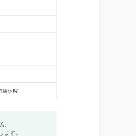
有給休暇
係、
します。