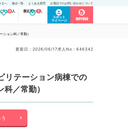
さまへ
拠点一覧
よくある質問
お電話でのお問い合わせについて
に入り求人
0
最近見た求人
1
スポット
無料登録
マイページ
テーション科／常勤）
更新日 : 2026/06/17
求人No : 646342
ビリテーション病棟での
ン科／常勤）
らう