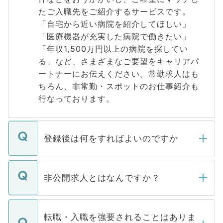
たご入職先をご紹介するサービスです。
「自宅から近い病院を紹介してほしい」
「医療機器が充実した病院で働きたい」
「年収1,500万円以上の病院を探してい
る」など、さまざまなご要望をキャリアパ
ートナーにお伝えください。常勤求人はも
ちろん、非常勤・スポットのお仕事紹介も
行なっております。
登録後は何をすればよいのですか
ご登録いただきましたら、弊社担当者がご
登録内容を確認し、その後メールもしくは
非公開求人とはなんですか？
お電話にて次のステップのご案内をいたし
ます。通常、5営業日以内にはご連絡をせて
マイナビDOCTORで取り扱っている求人の
いただきますので、しばらくお待ちくださ
うち約3割は、Webサイトからご覧いただ
転職・入職を強要されることはありま