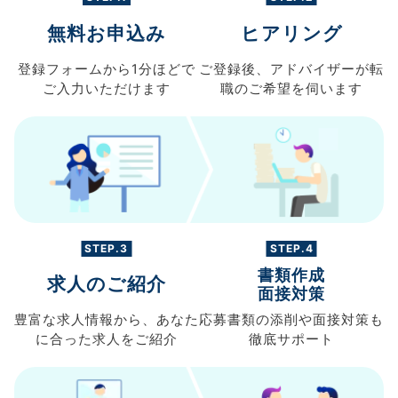
無料お申込み
ヒアリング
登録フォームから
1分ほどで
ご登録後、
アドバイザーが転
ご入力
いただけます
職の
ご希望を伺います
STEP.3
STEP.4
書類作成
求人のご紹介
面接対策
豊富な求人情報から、
あなた
応募書類の
添削や面接対策も
に合った求人を
ご紹介
徹底サポート