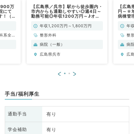
900万
【広島県／呉市】駅から徒歩圏内・
【広島県
院にて
市内からも通勤しやすい◎週4日～
円～☆
す！（一
勤務可能◎年収1200万円～♪オペ
病棟管
科／常
なしの整形外科お仕事です（整形外
般内科
科／常勤）
勤）
年収1,200万円～1,800万円
年収
科系全
整形外科
整
般
病院（一般）
病
広島県呉市
広
<
>
手当/福利厚生
有り
通勤手当
有り
学会補助