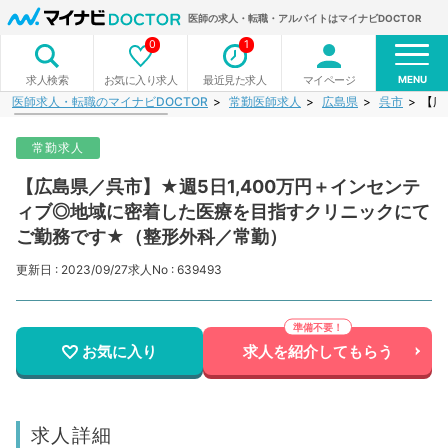
医師の求人・転職・アルバイトはマイナビDOCTOR
0
1
MENU
お気に入り求人
最近見た求人
マイページ
求人検索
医師求人・転職のマイナビDOCTOR
常勤医師求人
広島県
呉市
【広
常勤求人
【広島県／呉市】★週5日1,400万円＋インセンテ
ィブ◎地域に密着した医療を目指すクリニックにて
ご勤務です★（整形外科／常勤）
更新日 : 2023/09/27
求人No : 639493
お気に入り
求人を紹介してもらう
求人詳細