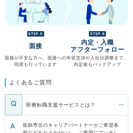
STEP.5
STEP.6
内定・入職
面接
アフターフォロー
面接が不安な方へ、
面接への
年収交渉や
入社日調整まで、
同席も
行っています
内定後もバックアップ
よくあるご質問
医療転職支援サービスとは？
医師専任のキャリアパートナーがご希望条
件などをおうかがいし、ご希望にマッチし