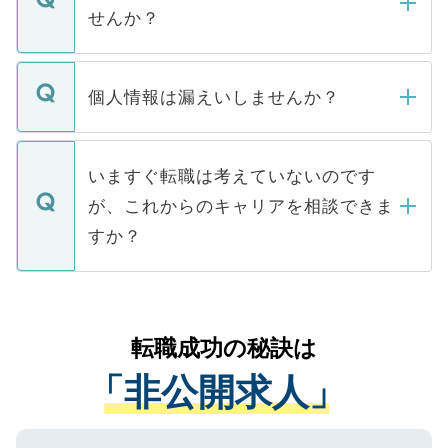
い。
けない「非公開求人」です。非公開求人は
せんか？
下記の理由によって、一般には公開してい
ません。
転職・入職を強要することは一切ありませ
ん。また、仮に応募先から内定をいただい
個人情報は漏えいしませんか？
■応募殺到を避けるため 人気のある医療機
たとしても、ご本人が納得しない限り、内
関を公にしてしまうと、応募が殺到する場
定を承諾する必要はありません。内定先へ
個人情報が漏えいすることはありませんの
合があります。 選考を効率よく行うため
の辞退の連絡はキャリアパートナーが行い
で、ご安心ください。当サイトからの登録
いますぐ転職は考えていないのです
に、医療機関が求める条件に合った人材の
ますので、ご安心ください。
などで収集したご登録者様の個人情報は、
が、これからのキャリアを相談できま
みを人材紹介会社に依頼するケースが増え
ご本人のキャリアアップおよび転職活動の
ています。
すか？
支援を目的に使用いたします。お預かりし
ているすべての個人データはご本人の許可
お気軽にご相談ください。先生専任のキャ
なく、医療機関側に開示したり、第三者に
リアパートナーが将来のご希望などをおう
提供することは一切ありません。また弊社
かがいして、現在の医療機関の状況や紹介
転職成功の秘訣は
は、個人情報の取り扱いについての厳密な
経験をまじえながら、適切なアドバイスを
管理基準を満たした事業者のみに付与され
「非公開求人」
させていただきます。すぐにご転職をされ
る、プライバシーマークを取得済みです。
ない方には、長期的なサポートが可能です
ご登録いただいた個人情報は、SSL（デー
ので、まずはご登録ください。
タ暗号化）によって保護されていますの