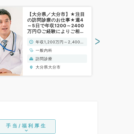
【大分県／大分市】★注目
の訪問診療のお仕事★週4
～5日で年収1200～2400
万円◎ご経験によりご相
談！未経験も相談◎（一般
>
年収1,200万円～2,400万
内科／常勤）
円
一般内科
訪問診療
大分県大分市
手当/福利厚生