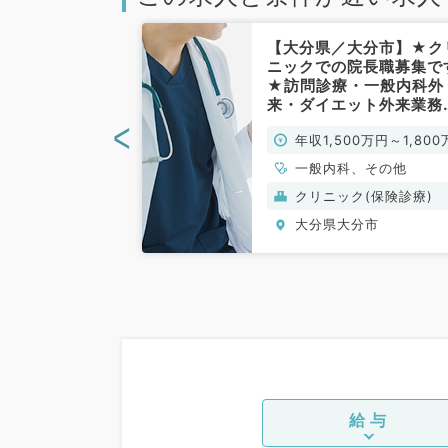
大分市】年収
【大分県／大分市】★ク
円～精神科病院で
ニックでの院長職募集で
！ゆったりめの
★訪問診療・一般内科外
！（一般内科／
来・ダイエット外来業務
週4.5日勤務◎年収1,50
<
0万円～
年収1,500万円～1,800
～1,800万円の高給与で
◎（一般内科／常勤）
円
一般内科、その他
般）
クリニック(保険診療)
分市
大分県大分市
給与