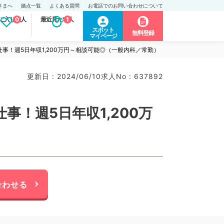
さまへ
拠点一覧
よくある質問
お電話でのお問い合わせについて
に入り求人
0
最近見た求人
1
スポット
無料登録
マイページ
！週5日年収1,200万円～相談可能◎（一般内科／常勤）
更新日 : 2024/06/10
求人No : 637892
！週5日年収1,200万
合わせる