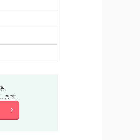
係、
します。