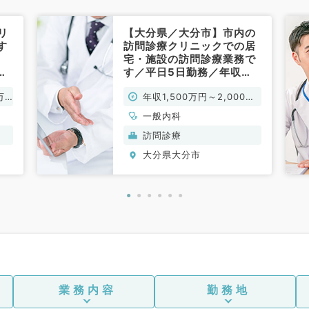
リ
【大分県／大分市】市内の
す
訪問診療クリニックでの居
宅・施設の訪問診療業務で
◎
す／平日5日勤務／年収
0
1,500～2,000万円◎／
万
年収1,500万円～2,000万
す
（訪問診療／常勤）
円
一般内科
訪問診療
大分県大分市
業務内容
勤務地