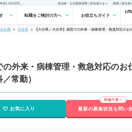
【大分県／大分市】病院での外来・病棟管理・救急対応のお仕事！週5日年収1,200万円～相談可能◎（一般内科／常勤）の転職・求人｜医師の求人・転職・アルバイトは【マイナビDOCTOR】
自治体・公共団体採用ご担当者さまへ
採用ご担当者
お気
す
転職をご検討の方へ
お役立ちガイド
大分県
大分市
【大分県／大分市】病院での外来・病棟管理・救急対応のお仕事
の外来・病棟管理・救急対応のお仕事
科／常勤）
お気に入り
最新の募集状況を問い