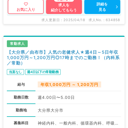
詳細を
求人を
見る
お気に入り
紹介してもらう
求人更新日 : 2025/04/18
求人No. : 634858
常勤求人
【大分県／由布市】人気の老健求人★週4日～5日年収
1,000万円～1,200万円◎17時までのご勤務！（内科系
／常勤）
当直なし
週4日以下の常勤勤務
給与
年収1,000万円 ～ 1,200万円
勤務日数
週4.00日〜5.00日
勤務地
大分県大分市
募集科目
神経内科、一般内科、循環器内科、呼吸器内科、消化器内科、内分泌・代謝内科、腎臓内科、老年内科