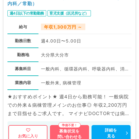
内科／常勤）
週4日以下の常勤勤務
育児支援（託児所など）
給与
年収1,300万円 ～
勤務日数
週4.00日〜5.00日
勤務地
大分県大分市
募集科目
一般内科、循環器内科、呼吸器内科、消化器内科、内分泌・代謝内科
業務内容
一般外来, 病棟管理
★おすすめポイント★ 週4日から勤務可能！ 一般病院
での外来＆病棟管理メインのお仕事◎ 年収2,200万円
まで目指せるご求人です。 マイナビDOCTORでは病院
やクリニックなどの医療機関求人はもちろんのこと、
産業医等の企業系求人も多数扱っています。 求人内容
詳細を
募集状況を
見る
お気に入り
問い合わせる
の詳細等はお気軽にお問合せ下さい。