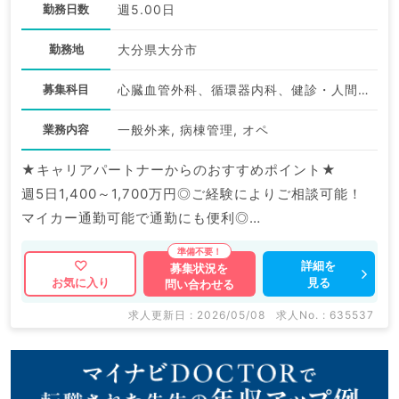
勤務日数
週5.00日
勤務地
大分県大分市
募集科目
心臓血管外科、循環器内科、健診・人間ドック
業務内容
一般外来, 病棟管理, オペ
★キャリアパートナーからのおすすめポイント★
週5日1,400～1,700万円◎ご経験によりご相談可能！
マイカー通勤可能で通勤にも便利◎
マイナビDOCTORでは病院やクリニックなどの医療機
詳細を
募集状況を
見る
お気に入り
問い合わせる
関求人はもちろんのこと、
掲載情報以外にも産業医等の企業系求人も多数扱ってい
求人更新日 : 2026/05/08
求人No. : 635537
ます。
求人内容の詳細等はお気軽にお問合せ下さい。