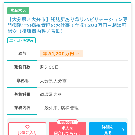
常勤求人
【大分県／大分市】託児所あり◎リハビリテーション専
門病院での病棟管理のお仕事！年収1,200万円～相談可
能◇（循環器内科／常勤）
土・日・祝休み
給与
年収1,200万円 ～
勤務日数
週5.00日
勤務地
大分県大分市
募集科目
循環器内科
業務内容
一般外来, 病棟管理
詳細を
求人を
見る
お気に入り
紹介してもらう