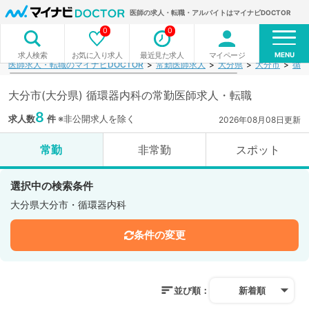
医師の求人・転職・アルバイトはマイナビDOCTOR
0
0
MENU
お気に入り求人
最近見た求人
マイページ
求人検索
医師求人・転職のマイナビDOCTOR
常勤医師求人
大分県
大分市
循環
大分市(大分県) 循環器内科の常勤医師求人・転職
8
求人数
件
※非公開求人を除く
2026年08月08日更新
常勤
非常勤
スポット
選択中の検索条件
大分県大分市・循環器内科
条件の変更
並び順：
新着順