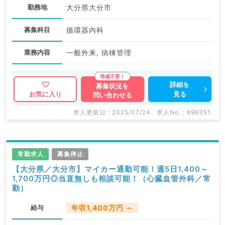
勤務地
大分県大分市
募集科目
循環器内科
業務内容
一般外来, 病棟管理
詳細を
募集状況を
見る
お気に入り
問い合わせる
求人更新日 : 2025/07/24
求人No. : 696351
常勤求人
募集停止
【大分県／大分市】マイカー通勤可能！週5日1,400～
1,700万円◎当直無しも相談可能！（心臓血管外科／常
勤）
給与
年収1,400万円 ～