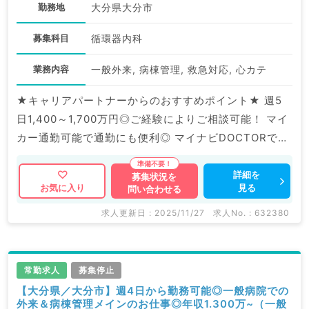
勤務地
大分県大分市
募集科目
循環器内科
業務内容
一般外来, 病棟管理, 救急対応, 心カテ
★キャリアパートナーからのおすすめポイント★ 週5
日1,400～1,700万円◎ご経験によりご相談可能！ マイ
カー通勤可能で通勤にも便利◎ マイナビDOCTORでは
病院やクリニックなどの医療機関求人はもちろんのこ
と、 掲載情報以外にも産業医等の企業系求人も多数扱
詳細を
募集状況を
見る
お気に入り
問い合わせる
っています。 求人内容の詳細等はお気軽にお問合せ下
さい。
求人更新日 : 2025/11/27
求人No. : 632380
常勤求人
募集停止
【大分県／大分市】週4日から勤務可能◎一般病院での
外来＆病棟管理メインのお仕事◎年収1.300万~（一般