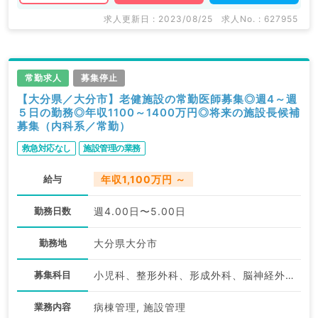
求人更新日 : 2023/08/25
求人No. : 627955
常勤求人
募集停止
【大分県／大分市】老健施設の常勤医師募集◎週4～週
５日の勤務◎年収1100～1400万円◎将来の施設長候補
募集（内科系／常勤）
救急対応なし
施設管理の業務
給与
年収1,100万円 ～
勤務日数
週4.00日〜5.00日
勤務地
大分県大分市
募集科目
小児科、整形外科、形成外科、脳神経外科、呼吸器外科、心臓血管外科、産婦人科、婦人科、麻酔科、一般内科、循環器内科、呼吸器内科、消化器内科、内分泌・代謝内科、腎臓内科、老年内科、血液内科、外科系全般、一般外科、消化器外科、乳腺外科、健診・人間ドック、膠原病科
業務内容
病棟管理, 施設管理