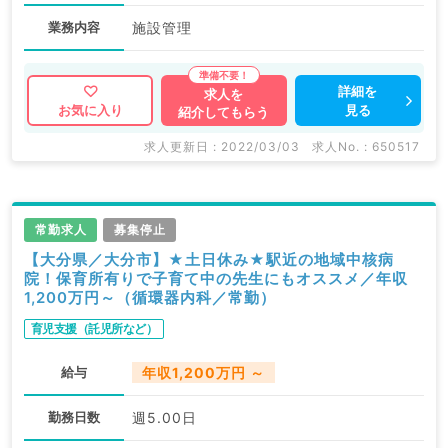
業務内容
施設管理
詳細を
求人を
見る
お気に入り
紹介してもらう
求人更新日 : 2022/03/03
求人No. : 650517
常勤求人
募集停止
【大分県／大分市】★土日休み★駅近の地域中核病
院！保育所有りで子育て中の先生にもオススメ／年収
1,200万円～（循環器内科／常勤）
育児支援（託児所など）
給与
年収1,200万円 ～
勤務日数
週5.00日