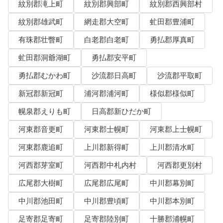
紋別郡滝上町
紋別郡興部町
紋別郡西興部村
紋別郡雄武町
網走郡大空町
虻田郡豊浦町
有珠郡壮瞥町
白老郡白老町
勇払郡厚真町
虻田郡洞爺湖町
勇払郡安平町
勇払郡むかわ町
沙流郡日高町
沙流郡平取町
新冠郡新冠町
浦河郡浦河町
様似郡様似町
幌泉郡えりも町
日高郡新ひだか町
河東郡音更町
河東郡士幌町
河東郡上士幌町
河東郡鹿追町
上川郡新得町
上川郡清水町
河西郡芽室町
河西郡中札内村
河西郡更別村
広尾郡大樹町
広尾郡広尾町
中川郡幕別町
中川郡池田町
中川郡豊頃町
中川郡本別町
足寄郡足寄町
足寄郡陸別町
十勝郡浦幌町