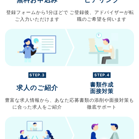
登録フォームから
1分ほどで
ご登録後、
アドバイザーが転
ご入力
いただけます
職の
ご希望を伺います
STEP.3
STEP.4
書類作成
求人のご紹介
面接対策
豊富な求人情報から、
あなた
応募書類の
添削や面接対策も
に合った求人を
ご紹介
徹底サポート