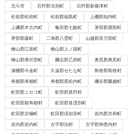
北斗市
石狩郡当別町
石狩郡新篠津村
松前郡松前町
松前郡福島町
上磯郡知内町
上磯郡木古内町
亀田郡七飯町
茅部郡鹿部町
茅部郡森町
二海郡八雲町
山越郡長万部町
檜山郡江差町
檜山郡上ノ国町
檜山郡厚沢部町
爾志郡乙部町
奥尻郡奥尻町
瀬棚郡今金町
久遠郡せたな町
島牧郡島牧村
寿都郡寿都町
寿都郡黒松内町
磯谷郡蘭越町
虻田郡ニセコ町
虻田郡真狩村
虻田郡留寿都村
虻田郡喜茂別町
虻田郡京極町
虻田郡倶知安町
岩内郡共和町
岩内郡岩内町
古宇郡泊村
古宇郡神恵内村