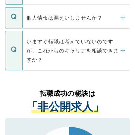
ません。
転職・入職を強要することは一切ありませ
ん。また、仮に応募先から内定をいただい
個人情報は漏えいしませんか？
■応募殺到を避けるため 人気のある医療機
たとしても、ご本人が納得しない限り、内
関を公にしてしまうと、応募が殺到する場
定を承諾する必要はありません。内定先へ
個人情報が漏えいすることはありませんの
合があります。 選考を効率よく行うため
の辞退の連絡はキャリアパートナーが行い
で、ご安心ください。当サイトからの登録
いますぐ転職は考えていないのです
に、医療機関が求める条件に合った人材の
ますので、ご安心ください。
などで収集したご登録者様の個人情報は、
が、これからのキャリアを相談できま
みを人材紹介会社に依頼するケースが増え
ご本人のキャリアアップおよび転職活動の
ています。
すか？
支援を目的に使用いたします。お預かりし
ているすべての個人データはご本人の許可
お気軽にご相談ください。先生専任のキャ
なく、医療機関側に開示したり、第三者に
リアパートナーが将来のご希望などをおう
提供することは一切ありません。また弊社
かがいして、現在の医療機関の状況や紹介
転職成功の秘訣は
は、個人情報の取り扱いについての厳密な
経験をまじえながら、適切なアドバイスを
管理基準を満たした事業者のみに付与され
「非公開求人」
させていただきます。すぐにご転職をされ
る、プライバシーマークを取得済みです。
ない方には、長期的なサポートが可能です
ご登録いただいた個人情報は、SSL（デー
ので、まずはご登録ください。
タ暗号化）によって保護されていますの
で、機密保持に関してもご安心ください。