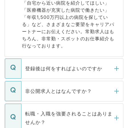
「自宅から近い病院を紹介してほしい」
「医療機器が充実した病院で働きたい」
「年収1,500万円以上の病院を探してい
る」など、さまざまなご要望をキャリアパ
ートナーにお伝えください。常勤求人はも
ちろん、非常勤・スポットのお仕事紹介も
行なっております。
登録後は何をすればよいのですか
ご登録いただきましたら、弊社担当者がご
登録内容を確認し、その後メールもしくは
非公開求人とはなんですか？
お電話にて次のステップのご案内をいたし
ます。通常、5営業日以内にはご連絡をせて
マイナビDOCTORで取り扱っている求人の
いただきますので、しばらくお待ちくださ
うち約3割は、Webサイトからご覧いただ
転職・入職を強要されることはありま
い。
けない「非公開求人」です。非公開求人は
せんか？
下記の理由によって、一般には公開してい