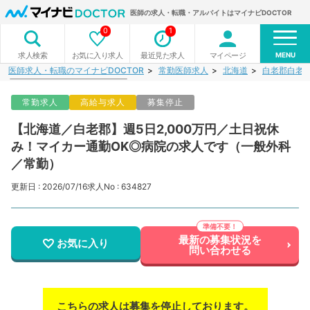
医師の求人・転職・アルバイトはマイナビDOCTOR
0
1
MENU
お気に入り求人
最近見た求人
マイページ
求人検索
医師求人・転職のマイナビDOCTOR
常勤医師求人
北海道
白老郡白老
常勤求人
高給与求人
募集停止
【北海道／白老郡】週5日2,000万円／土日祝休
み！マイカー通勤OK◎病院の求人です（一般外科
／常勤）
更新日 : 2026/07/16
求人No : 634827
最新の募集状況を
お気に入り
問い合わせる
こちらの求人は募集を停止しております。