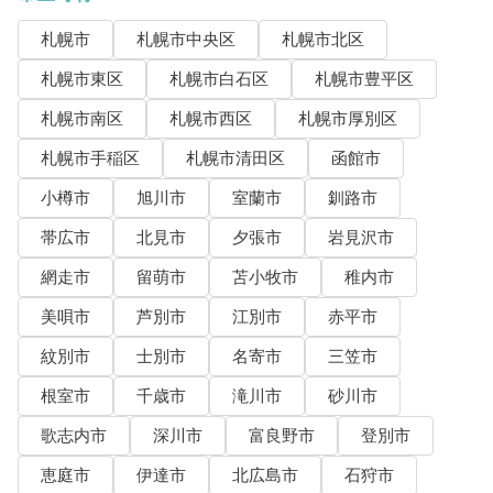
札幌市
札幌市中央区
札幌市北区
札幌市東区
札幌市白石区
札幌市豊平区
札幌市南区
札幌市西区
札幌市厚別区
札幌市手稲区
札幌市清田区
函館市
小樽市
旭川市
室蘭市
釧路市
帯広市
北見市
夕張市
岩見沢市
網走市
留萌市
苫小牧市
稚内市
美唄市
芦別市
江別市
赤平市
紋別市
士別市
名寄市
三笠市
根室市
千歳市
滝川市
砂川市
歌志内市
深川市
富良野市
登別市
恵庭市
伊達市
北広島市
石狩市