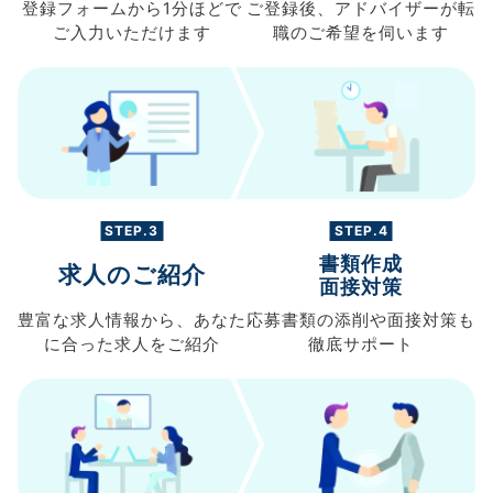
登録フォームから
1分ほどで
ご登録後、
アドバイザーが転
ご入力
いただけます
職の
ご希望を伺います
STEP.3
STEP.4
書類作成
求人のご紹介
面接対策
豊富な求人情報から、
あなた
応募書類の
添削や面接対策も
に合った求人を
ご紹介
徹底サポート