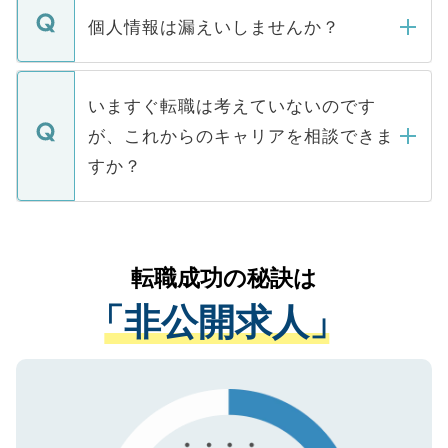
ん。また、仮に応募先から内定をいただい
個人情報は漏えいしませんか？
■応募殺到を避けるため 人気のある医療機
たとしても、ご本人が納得しない限り、内
関を公にしてしまうと、応募が殺到する場
定を承諾する必要はありません。内定先へ
個人情報が漏えいすることはありませんの
合があります。 選考を効率よく行うため
の辞退の連絡はキャリアパートナーが行い
で、ご安心ください。当サイトからの登録
いますぐ転職は考えていないのです
に、医療機関が求める条件に合った人材の
ますので、ご安心ください。
などで収集したご登録者様の個人情報は、
が、これからのキャリアを相談できま
みを人材紹介会社に依頼するケースが増え
ご本人のキャリアアップおよび転職活動の
ています。
すか？
支援を目的に使用いたします。お預かりし
ているすべての個人データはご本人の許可
お気軽にご相談ください。先生専任のキャ
なく、医療機関側に開示したり、第三者に
リアパートナーが将来のご希望などをおう
提供することは一切ありません。また弊社
かがいして、現在の医療機関の状況や紹介
転職成功の秘訣は
は、個人情報の取り扱いについての厳密な
経験をまじえながら、適切なアドバイスを
管理基準を満たした事業者のみに付与され
「非公開求人」
させていただきます。すぐにご転職をされ
る、プライバシーマークを取得済みです。
ない方には、長期的なサポートが可能です
ご登録いただいた個人情報は、SSL（デー
ので、まずはご登録ください。
タ暗号化）によって保護されていますの
で、機密保持に関してもご安心ください。