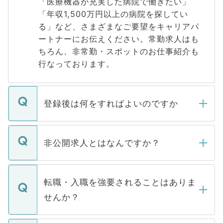
「医療機器が充実した病院で働きたい」
「年収1,500万円以上の病院を探してい
る」など、さまざまなご要望をキャリアパ
ートナーにお伝えください。常勤求人はも
ちろん、非常勤・スポットのお仕事紹介も
行なっております。
登録後は何をすればよいのですか
ご登録いただきましたら、弊社担当者がご
登録内容を確認し、その後メールもしくは
非公開求人とはなんですか？
お電話にて次のステップのご案内をいたし
ます。通常、5営業日以内にはご連絡をせて
マイナビDOCTORで取り扱っている求人の
いただきますので、しばらくお待ちくださ
うち約3割は、Webサイトからご覧いただ
転職・入職を強要されることはありま
い。
けない「非公開求人」です。非公開求人は
せんか？
下記の理由によって、一般には公開してい
ません。
転職・入職を強要することは一切ありませ