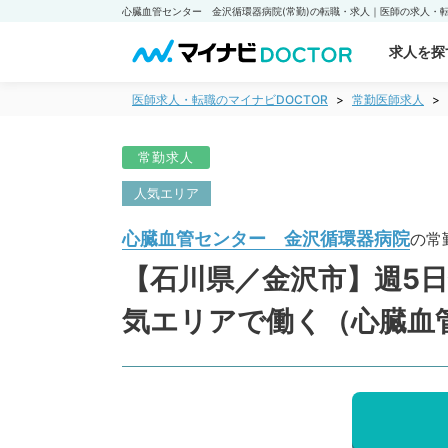
求人を探
医師求人・転職のマイナビDOCTOR
常勤医師求人
常勤求人
人気エリア
心臓血管センター 金沢循環器病院
の常
【石川県／金沢市】週5日
気エリアで働く（心臓血