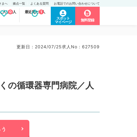
さまへ
拠点一覧
よくある質問
お電話でのお問い合わせについて
に入り求人
0
最近見た求人
1
スポット
無料登録
マイページ
更新日 : 2024/07/25
求人No : 627509
近くの循環器専門病院／人
らう