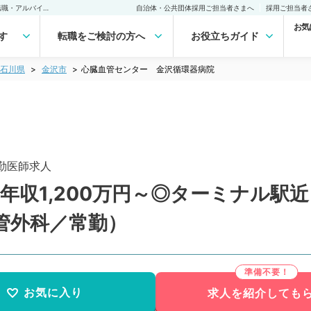
心臓血管センター 金沢循環器病院(常勤)の転職・求人｜医師の求人・転職・アルバイトは【マイナビDOCTOR】
自治体・公共団体採用ご担当者さまへ
採用ご担当者
お気
す
転職をご検討の方へ
お役立ちガイド
石川県
金沢市
心臓血管センター 金沢循環器病院
勤医師求人
年収1,200万円～◎ターミナル駅
管外科／常勤）
お気に入り
求人を紹介しても