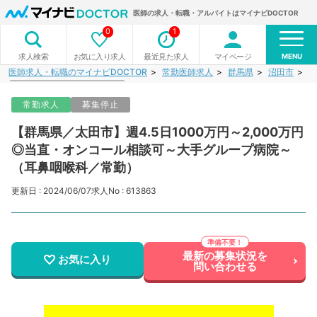
医師の求人・転職・アルバイトはマイナビDOCTOR
0
1
MENU
お気に入り求人
最近見た求人
マイページ
求人検索
医師求人・転職のマイナビDOCTOR
常勤医師求人
群馬県
沼田市
【
常勤求人
募集停止
【群馬県／太田市】週4.5日1000万円～2,000万円
◎当直・オンコール相談可～大手グループ病院～
（耳鼻咽喉科／常勤）
更新日 : 2024/06/07
求人No : 613863
最新の募集状況を
お気に入り
問い合わせる