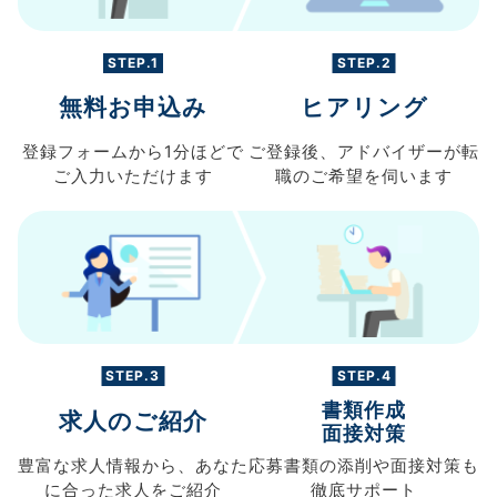
STEP.1
STEP.2
無料お申込み
ヒアリング
登録フォームから
1分ほどで
ご登録後、
アドバイザーが転
ご入力
いただけます
職の
ご希望を伺います
STEP.3
STEP.4
書類作成
求人のご紹介
面接対策
豊富な求人情報から、
あなた
応募書類の
添削や面接対策も
に合った求人を
ご紹介
徹底サポート