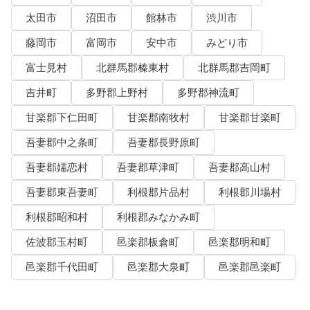
太田市
沼田市
館林市
渋川市
藤岡市
富岡市
安中市
みどり市
富士見村
北群馬郡榛東村
北群馬郡吉岡町
吉井町
多野郡上野村
多野郡神流町
甘楽郡下仁田町
甘楽郡南牧村
甘楽郡甘楽町
吾妻郡中之条町
吾妻郡長野原町
吾妻郡嬬恋村
吾妻郡草津町
吾妻郡高山村
吾妻郡東吾妻町
利根郡片品村
利根郡川場村
利根郡昭和村
利根郡みなかみ町
佐波郡玉村町
邑楽郡板倉町
邑楽郡明和町
邑楽郡千代田町
邑楽郡大泉町
邑楽郡邑楽町