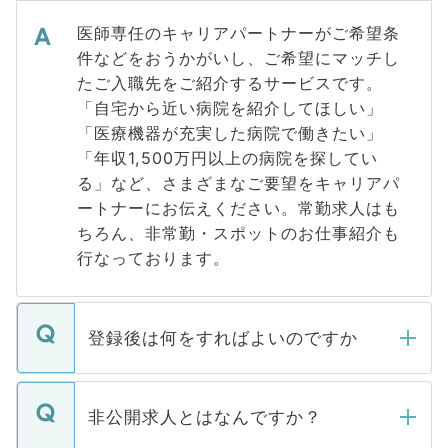
医師専任のキャリアパートナーがご希望条
件などをおうかがいし、ご希望にマッチし
たご入職先をご紹介するサービスです。
「自宅から近い病院を紹介してほしい」
「医療機器が充実した病院で働きたい」
「年収1,500万円以上の病院を探してい
る」など、さまざまなご要望をキャリアパ
ートナーにお伝えください。常勤求人はも
ちろん、非常勤・スポットのお仕事紹介も
行なっております。
登録後は何をすればよいのですか
ご登録いただきましたら、弊社担当者がご
登録内容を確認し、その後メールもしくは
非公開求人とはなんですか？
お電話にて次のステップのご案内をいたし