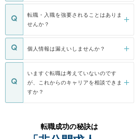
ます。通常、5営業日以内にはご連絡をせて
マイナビDOCTORで取り扱っている求人の
いただきますので、しばらくお待ちくださ
うち約3割は、Webサイトからご覧いただ
転職・入職を強要されることはありま
い。
けない「非公開求人」です。非公開求人は
せんか？
下記の理由によって、一般には公開してい
ません。
転職・入職を強要することは一切ありませ
ん。また、仮に応募先から内定をいただい
個人情報は漏えいしませんか？
■応募殺到を避けるため 人気のある医療機
たとしても、ご本人が納得しない限り、内
関を公にしてしまうと、応募が殺到する場
定を承諾する必要はありません。内定先へ
個人情報が漏えいすることはありませんの
合があります。 選考を効率よく行うため
の辞退の連絡はキャリアパートナーが行い
で、ご安心ください。当サイトからの登録
いますぐ転職は考えていないのです
に、医療機関が求める条件に合った人材の
ますので、ご安心ください。
などで収集したご登録者様の個人情報は、
が、これからのキャリアを相談できま
みを人材紹介会社に依頼するケースが増え
ご本人のキャリアアップおよび転職活動の
ています。
すか？
支援を目的に使用いたします。お預かりし
ているすべての個人データはご本人の許可
お気軽にご相談ください。先生専任のキャ
なく、医療機関側に開示したり、第三者に
リアパートナーが将来のご希望などをおう
提供することは一切ありません。また弊社
かがいして、現在の医療機関の状況や紹介
転職成功の秘訣は
は、個人情報の取り扱いについての厳密な
経験をまじえながら、適切なアドバイスを
管理基準を満たした事業者のみに付与され
させていただきます。すぐにご転職をされ