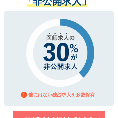
「非公開求人」
る、プライバシーマークを取得済みです。
ない方には、長期的なサポートが可能です
ご登録いただいた個人情報は、SSL（デー
ので、まずはご登録ください。
タ暗号化）によって保護されていますの
で、機密保持に関してもご安心ください。
他にはない独占求人を多数保有