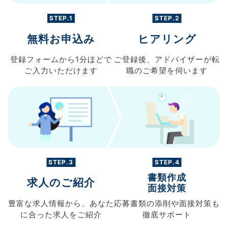
STEP.1
STEP.2
無料お申込み
ヒアリング
登録フォームから
1分ほどで
ご登録後、
アドバイザーが転
ご入力
いただけます
職の
ご希望を伺います
STEP.3
STEP.4
書類作成
求人のご紹介
面接対策
豊富な求人情報から、
あなた
応募書類の
添削や面接対策も
に合った求人を
ご紹介
徹底サポート