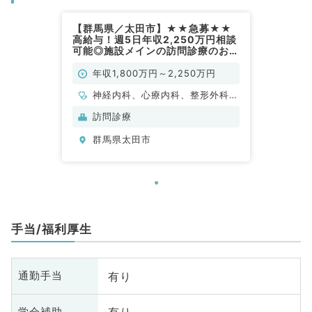
【群馬県／太田市】★★急募★★
高給与！週5日年収2,250万円相談
可能◎施設メインの訪問診療のお仕
事♪マイカー通勤可◎（内科系,外科
系／常勤）
年収1,800万円～2,250万円
神経内科、心療内科、整形外科、
形成外科、美容外科、脳神経外
訪問診療
科、呼吸器外科、心臓血管外科、
群馬県太田市
小児外科、泌尿器科、一般内科、
循環器内科、呼吸器内科、消化器
内科、内分泌・代謝内科、腎臓内
科、老年内科、外科系全般、一般
外科、消化器外科、乳腺外科、ス
ポーツ整形外科、大腸・肛門外
手当/福利厚生
科、脊髄・脊椎外科
有り
通勤手当
学会補助