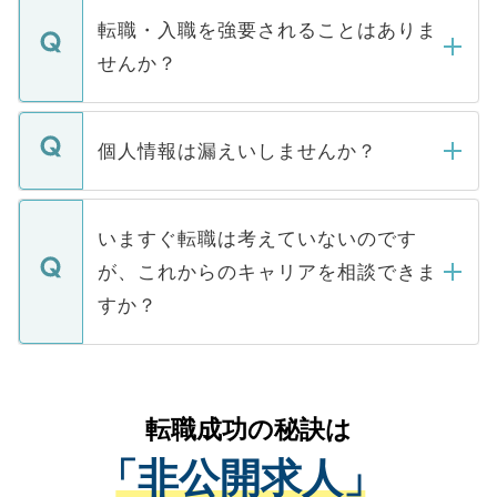
いただきますので、しばらくお待ちくださ
うち約3割は、Webサイトからご覧いただ
転職・入職を強要されることはありま
い。
けない「非公開求人」です。非公開求人は
せんか？
下記の理由によって、一般には公開してい
ません。
転職・入職を強要することは一切ありませ
ん。また、仮に応募先から内定をいただい
個人情報は漏えいしませんか？
■応募殺到を避けるため 人気のある医療機
たとしても、ご本人が納得しない限り、内
関を公にしてしまうと、応募が殺到する場
定を承諾する必要はありません。内定先へ
個人情報が漏えいすることはありませんの
合があります。 選考を効率よく行うため
の辞退の連絡はキャリアパートナーが行い
で、ご安心ください。当サイトからの登録
いますぐ転職は考えていないのです
に、医療機関が求める条件に合った人材の
ますので、ご安心ください。
などで収集したご登録者様の個人情報は、
が、これからのキャリアを相談できま
みを人材紹介会社に依頼するケースが増え
ご本人のキャリアアップおよび転職活動の
ています。
すか？
支援を目的に使用いたします。お預かりし
ているすべての個人データはご本人の許可
お気軽にご相談ください。先生専任のキャ
なく、医療機関側に開示したり、第三者に
リアパートナーが将来のご希望などをおう
提供することは一切ありません。また弊社
かがいして、現在の医療機関の状況や紹介
転職成功の秘訣は
は、個人情報の取り扱いについての厳密な
経験をまじえながら、適切なアドバイスを
管理基準を満たした事業者のみに付与され
「非公開求人」
させていただきます。すぐにご転職をされ
る、プライバシーマークを取得済みです。