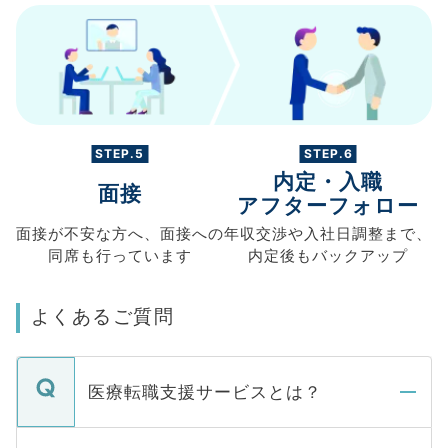
STEP.5
STEP.6
内定・入職
面接
アフターフォロー
面接が不安な方へ、
面接への
年収交渉や
入社日調整まで、
同席も
行っています
内定後もバックアップ
よくあるご質問
医療転職支援サービスとは？