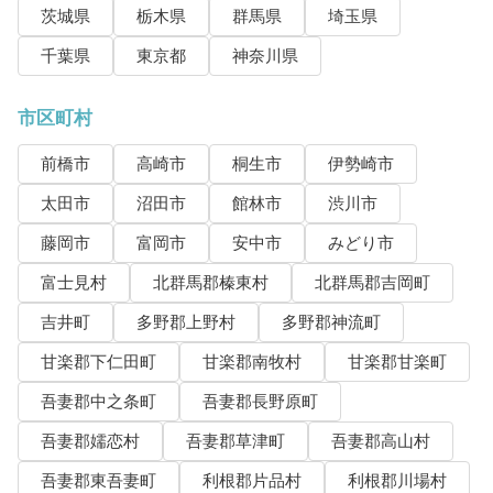
茨城県
栃木県
群馬県
埼玉県
千葉県
東京都
神奈川県
市区町村
前橋市
高崎市
桐生市
伊勢崎市
太田市
沼田市
館林市
渋川市
藤岡市
富岡市
安中市
みどり市
富士見村
北群馬郡榛東村
北群馬郡吉岡町
吉井町
多野郡上野村
多野郡神流町
甘楽郡下仁田町
甘楽郡南牧村
甘楽郡甘楽町
吾妻郡中之条町
吾妻郡長野原町
吾妻郡嬬恋村
吾妻郡草津町
吾妻郡高山村
吾妻郡東吾妻町
利根郡片品村
利根郡川場村