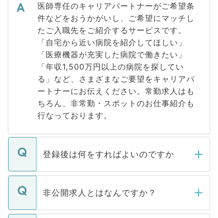
医師専任のキャリアパートナーがご希望条
件などをおうかがいし、ご希望にマッチし
たご入職先をご紹介するサービスです。
「自宅から近い病院を紹介してほしい」
「医療機器が充実した病院で働きたい」
「年収1,500万円以上の病院を探してい
る」など、さまざまなご要望をキャリアパ
ートナーにお伝えください。常勤求人はも
ちろん、非常勤・スポットのお仕事紹介も
行なっております。
登録後は何をすればよいのですか
ご登録いただきましたら、弊社担当者がご
登録内容を確認し、その後メールもしくは
非公開求人とはなんですか？
お電話にて次のステップのご案内をいたし
ます。通常、5営業日以内にはご連絡をせて
マイナビDOCTORで取り扱っている求人の