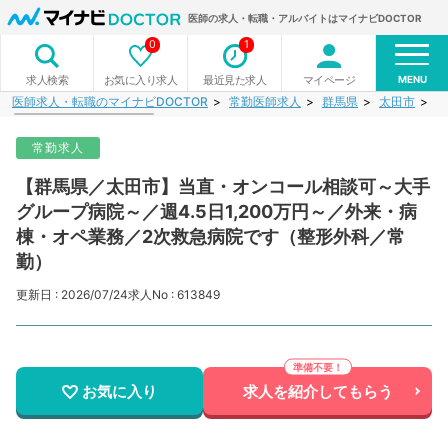
医師の求人・転職・アルバイトはマイナビDOCTOR
0
1
MENU
お気に入り求人
最近見た求人
マイページ
求人検索
医師求人・転職のマイナビDOCTOR
常勤医師求人
群馬県
太田市
【
常勤求人
【群馬県／太田市】当直・オンコール相談可～大手
グループ病院～／週4.5日1,200万円～／外来・病
棟・オペ業務／2次救急病院です（整形外科／常
勤）
更新日 : 2026/07/24
求人No : 613849
お気に入り
求人を紹介してもらう