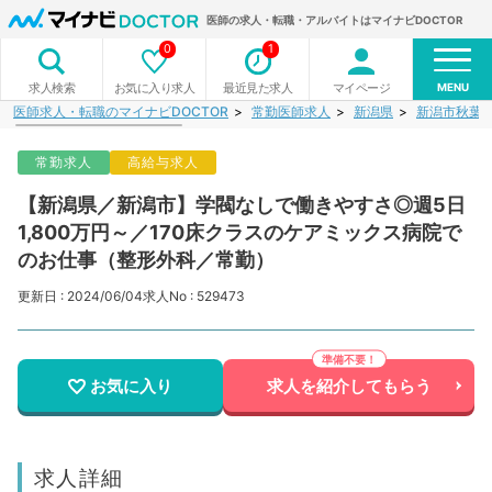
医師の求人・転職・アルバイトはマイナビDOCTOR
0
1
MENU
お気に入り求人
最近見た求人
マイページ
求人検索
医師求人・転職のマイナビDOCTOR
常勤医師求人
新潟県
新潟市秋葉
常勤求人
高給与求人
【新潟県／新潟市】学閥なしで働きやすさ◎週5日
1,800万円～／170床クラスのケアミックス病院で
のお仕事（整形外科／常勤）
更新日 : 2024/06/04
求人No : 529473
お気に入り
求人を紹介してもらう
求人詳細