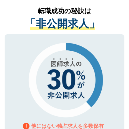
リアパートナーが将来のご希望などをおう
提供することは一切ありません。また弊社
かがいして、現在の医療機関の状況や紹介
転職成功の秘訣は
は、個人情報の取り扱いについての厳密な
経験をまじえながら、適切なアドバイスを
管理基準を満たした事業者のみに付与され
「非公開求人」
させていただきます。すぐにご転職をされ
る、プライバシーマークを取得済みです。
ない方には、長期的なサポートが可能です
ご登録いただいた個人情報は、SSL（デー
ので、まずはご登録ください。
タ暗号化）によって保護されていますの
で、機密保持に関してもご安心ください。
他にはない独占求人を多数保有