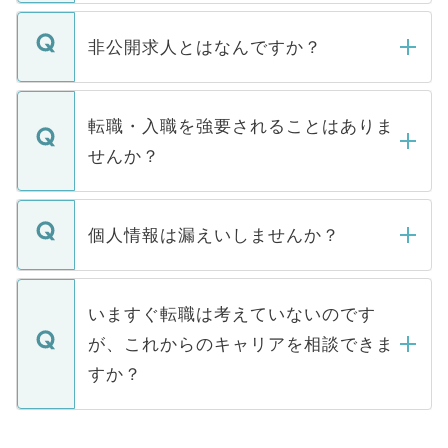
ご登録いただきましたら、弊社担当者がご
登録内容を確認し、その後メールもしくは
非公開求人とはなんですか？
お電話にて次のステップのご案内をいたし
ます。通常、5営業日以内にはご連絡をせて
マイナビDOCTORで取り扱っている求人の
いただきますので、しばらくお待ちくださ
うち約3割は、Webサイトからご覧いただ
転職・入職を強要されることはありま
い。
けない「非公開求人」です。非公開求人は
せんか？
下記の理由によって、一般には公開してい
ません。
転職・入職を強要することは一切ありませ
ん。また、仮に応募先から内定をいただい
個人情報は漏えいしませんか？
■応募殺到を避けるため 人気のある医療機
たとしても、ご本人が納得しない限り、内
関を公にしてしまうと、応募が殺到する場
定を承諾する必要はありません。内定先へ
個人情報が漏えいすることはありませんの
合があります。 選考を効率よく行うため
の辞退の連絡はキャリアパートナーが行い
で、ご安心ください。当サイトからの登録
いますぐ転職は考えていないのです
に、医療機関が求める条件に合った人材の
ますので、ご安心ください。
などで収集したご登録者様の個人情報は、
が、これからのキャリアを相談できま
みを人材紹介会社に依頼するケースが増え
ご本人のキャリアアップおよび転職活動の
ています。
すか？
支援を目的に使用いたします。お預かりし
ているすべての個人データはご本人の許可
お気軽にご相談ください。先生専任のキャ
なく、医療機関側に開示したり、第三者に