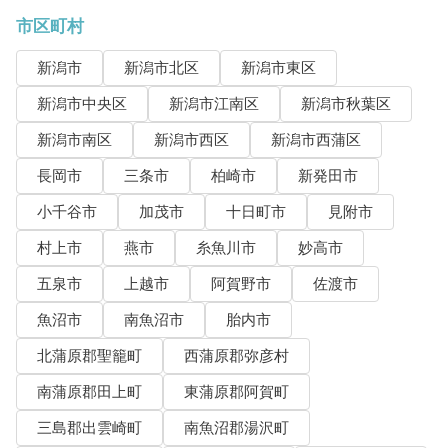
市区町村
新潟市
新潟市北区
新潟市東区
新潟市中央区
新潟市江南区
新潟市秋葉区
新潟市南区
新潟市西区
新潟市西蒲区
長岡市
三条市
柏崎市
新発田市
小千谷市
加茂市
十日町市
見附市
村上市
燕市
糸魚川市
妙高市
五泉市
上越市
阿賀野市
佐渡市
魚沼市
南魚沼市
胎内市
北蒲原郡聖籠町
西蒲原郡弥彦村
南蒲原郡田上町
東蒲原郡阿賀町
三島郡出雲崎町
南魚沼郡湯沢町