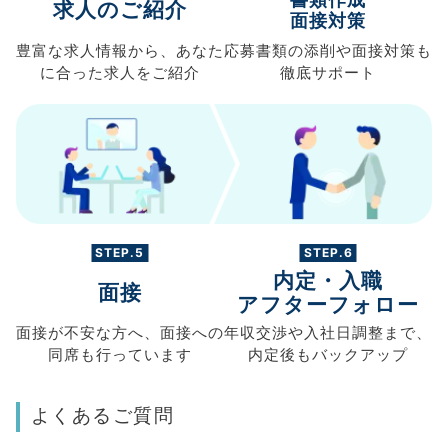
求人のご紹介
面接対策
豊富な求人情報から、
あなた
応募書類の
添削や面接対策も
に合った求人を
ご紹介
徹底サポート
STEP.5
STEP.6
内定・入職
面接
アフターフォロー
面接が不安な方へ、
面接への
年収交渉や
入社日調整まで、
同席も
行っています
内定後もバックアップ
よくあるご質問