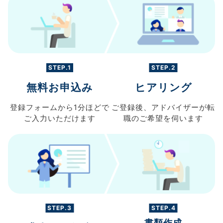
STEP.1
STEP.2
無料お申込み
ヒアリング
登録フォームから
1分ほどで
ご登録後、
アドバイザーが転
ご入力
いただけます
職の
ご希望を伺います
STEP.3
STEP.4
書類作成