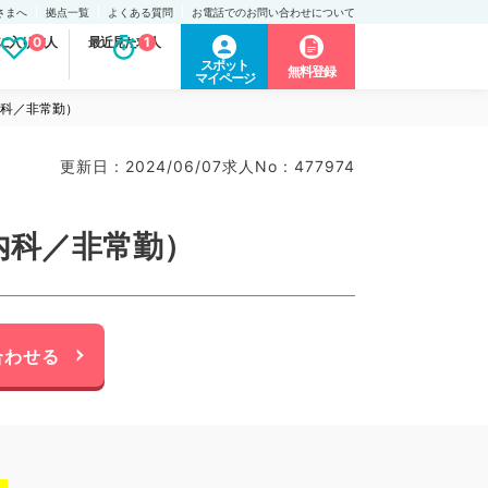
さまへ
拠点一覧
よくある質問
お電話でのお問い合わせについて
に入り求人
0
最近見た求人
1
スポット
無料登録
マイページ
内科／非常勤）
更新日 : 2024/06/07
求人No : 477974
内科／非常勤）
合わせる