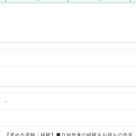
-
【求める資格・経験】■ＤＭ外来の経験をお持ちの先生