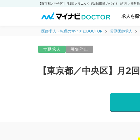
求人を探
医師求人・転職のマイナビDOCTOR
常勤医師求人
常勤求人
募集停止
【東京都／中央区】月2