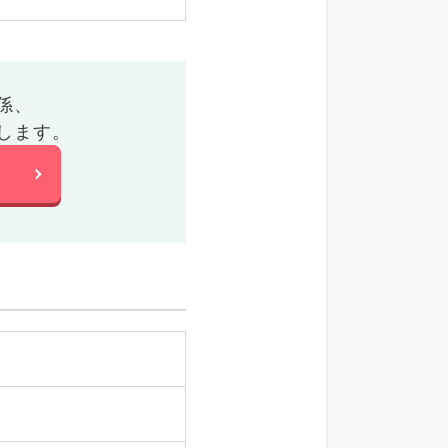
係、
します。