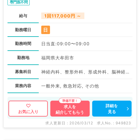
専門医不問
給与
1回117,000円 ～
日
勤務曜日
勤務時間
日当直:09:00〜09:00
勤務地
福岡県大牟田市
募集科目
神経内科、整形外科、形成外科、脳神経外科、呼吸器外科、心臓血管外科、泌尿器科、一般内科、循環器内科、呼吸器内科、消化器内科、内分泌・代謝内科、腎臓内科、老年内科、血液内科、外科系全般、一般外科、消化器外科、乳腺外科、膠原病科、大腸・肛門外科
業務内容
一般外来, 救急対応, その他
詳細を
求人を
見る
お気に入り
紹介してもらう
求人更新日 : 2026/03/12
求人No. : 949823