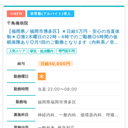
NEW
非常勤(アルバイト)求人
千鳥橋病院
【福岡県／福岡市博多区】★日給5万円・安心の当直体
制★◎第2木曜日の22時～8時でのご勤務◎5時間の仮
眠保障あり◎月1回のご勤務となります（内科系／非常
勤）
人気エリア
駅近・徒歩圏内
専門医不問
給与
日給50,000円
木
勤務曜日
勤務時間
当直:22:00〜08:00
勤務地
福岡県福岡市博多区
募集科目
神経内科、一般内科、循環器内科、呼吸器内科、消化器内科、腎臓内科
業務内容
一般外来, 救急対応