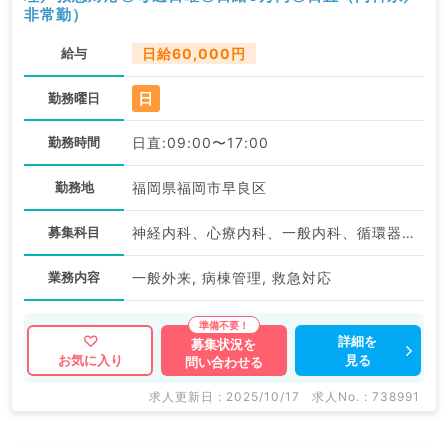
非常勤）
給与
日給60,000円
日
勤務曜日
勤務時間
日直:09:00〜17:00
勤務地
福岡県福岡市早良区
募集科目
神経内科、心療内科、一般内科、循環器内科、呼吸器内科、消化器内科、内分泌・代謝内科、腎臓内科、老年内科、血液内科、膠原病科
業務内容
一般外来, 病棟管理, 救急対応
詳細を
募集状況を
見る
お気に入り
問い合わせる
求人更新日 : 2025/10/17
求人No. : 738991