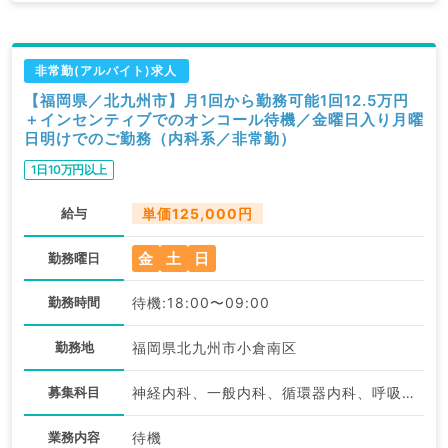
非常勤(アルバイト)求人
【福岡県／北九州市】月1回から勤務可能1回12.5万円
＋インセンティブでのオンコール待機／金曜日入り月曜
日明けでのご勤務（内科系／非常勤）
1日10万円以上
給与
単価125,000円
金
土
日
勤務曜日
勤務時間
待機:18:00〜09:00
勤務地
福岡県北九州市小倉南区
募集科目
神経内科、一般内科、循環器内科、呼吸器内科、消化器内科、内分泌・代謝内科、腎臓内科、老年内科、膠原病科
業務内容
待機