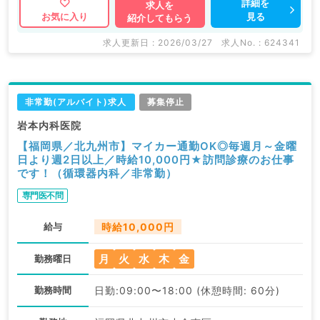
詳細を
求人を
見る
お気に入り
紹介してもらう
求人更新日 : 2026/03/27
求人No. : 624341
非常勤(アルバイト)求人
募集停止
岩本内科医院
【福岡県／北九州市】マイカー通勤OK◎毎週月～金曜
日より週2日以上／時給10,000円★訪問診療のお仕事
です！（循環器内科／非常勤）
専門医不問
給与
時給10,000円
月
火
水
木
金
勤務曜日
勤務時間
日勤:09:00〜18:00 (休憩時間: 60分)