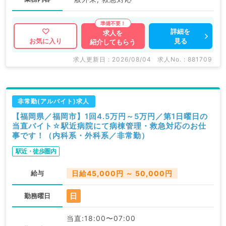
詳細を
求人を
見る
お気に入り
紹介してもらう
求人更新日 : 2026/08/04
求人No. : 881709
非常勤(アルバイト)求人
【福岡県／福岡市】1回4.5万円～5万円／第1日曜日の
当直バイト☆駅近病院にて病棟管理・救急対応のお仕
事です！（内科系・外科系／非常勤）
駅近・徒歩圏内
給与
日給45,000円 ～ 50,000円
日
勤務曜日
当直:18:00〜07:00