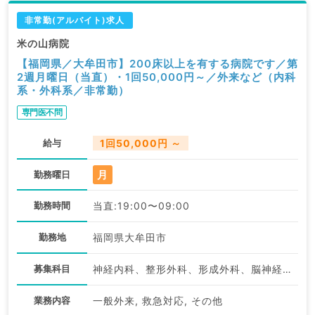
非常勤(アルバイト)求人
米の山病院
【福岡県／大牟田市】200床以上を有する病院です／第
2週月曜日（当直）・1回50,000円～／外来など（内科
系・外科系／非常勤）
専門医不問
給与
1回50,000円 ～
月
勤務曜日
勤務時間
当直:19:00〜09:00
勤務地
福岡県大牟田市
募集科目
神経内科、整形外科、形成外科、脳神経外科、呼吸器外科、心臓血管外科、泌尿器科、一般内科、循環器内科、呼吸器内科、消化器内科、内分泌・代謝内科、腎臓内科、老年内科、血液内科、外科系全般、一般外科、消化器外科、乳腺外科、膠原病科、大腸・肛門外科
業務内容
一般外来, 救急対応, その他