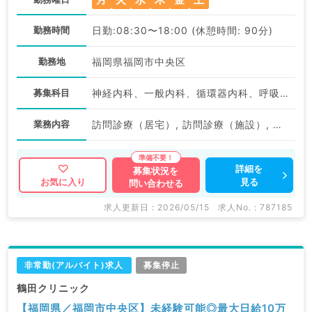
勤務時間
日勤:08:30〜18:00 (休憩時間: 90分)
勤務地
福岡県福岡市中央区
募集科目
神経内科、一般内科、循環器内科、呼吸器内科、消化器内科、内分泌・代謝内科、腎臓内科、老年内科、血液内科、膠原病科
業務内容
訪問診療（居宅）, 訪問診療（施設）, 訪問診療（居宅）
詳細を
募集状況を
見る
お気に入り
問い合わせる
求人更新日 : 2026/05/15
求人No. : 787185
非常勤(アルバイト)求人
募集停止
鶴田クリニック
【福岡県／福岡市中央区】未経験可能◎最大日給10万