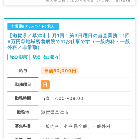
求人更新日 : 2022/06/08
求人No. : 618886
非常勤(アルバイト)求人
【滋賀県／草津市】月1回！第3日曜日の当直業務！1回
6万円◎地域密着病院でのお仕事です（一般内科・一般
外科／非常勤）
時短相談可
駅近・徒歩圏内
給与
単価60,000円
日
勤務曜日
勤務時間
当直:17:00〜08:00
勤務地
滋賀県草津市
募集科目
一般内科、外科系全般、一般外科