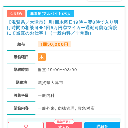
NEW
非常勤(アルバイト)求人
【滋賀県／大津市】月1回木曜日19時～翌8時で入り明
け時間の相談可◆1回5万円◎マイカー通勤可能な病院
にて当直のお仕事！（一般内科／非常勤）
給与
1回50,000円
木
勤務曜日
勤務時間
当直:19:00〜08:00
勤務地
滋賀県大津市
募集科目
一般内科
業務内容
一般外来, 病棟管理, 救急対応
詳細を
求人を