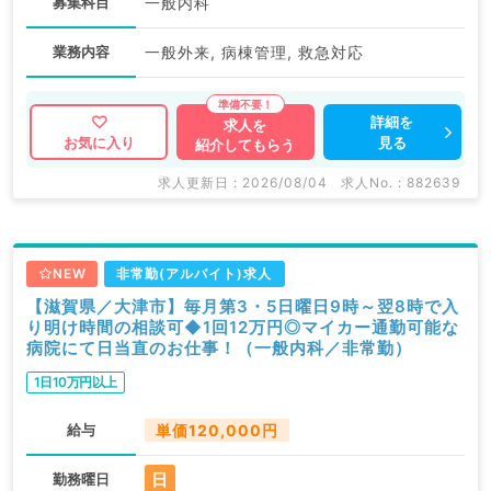
募集科目
一般内科
業務内容
一般外来, 病棟管理, 救急対応
詳細を
求人を
見る
お気に入り
紹介してもらう
求人更新日 : 2026/08/04
求人No. : 882639
NEW
非常勤(アルバイト)求人
【滋賀県／大津市】毎月第3・5日曜日9時～翌8時で入
り明け時間の相談可◆1回12万円◎マイカー通勤可能な
病院にて日当直のお仕事！（一般内科／非常勤）
1日10万円以上
給与
単価120,000円
日
勤務曜日