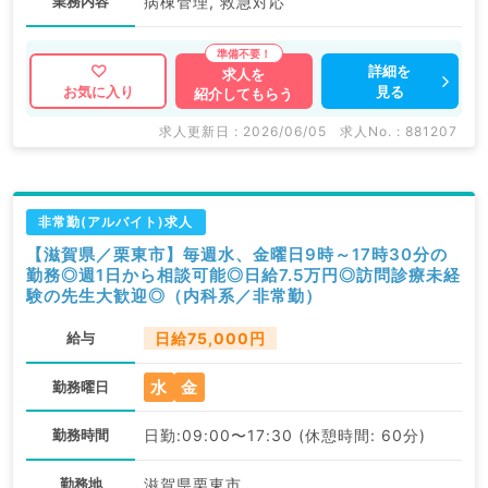
業務内容
病棟管理, 救急対応
詳細を
求人を
見る
お気に入り
紹介してもらう
求人更新日 : 2026/06/05
求人No. : 881207
非常勤(アルバイト)求人
【滋賀県／栗東市】毎週水、金曜日9時～17時30分の
勤務◎週1日から相談可能◎日給7.5万円◎訪問診療未経
験の先生大歓迎◎（内科系／非常勤）
給与
日給75,000円
水
金
勤務曜日
勤務時間
日勤:09:00〜17:30 (休憩時間: 60分)
勤務地
滋賀県栗東市