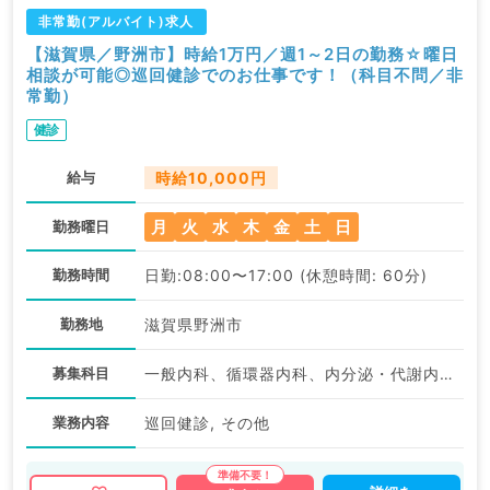
非常勤(アルバイト)求人
【滋賀県／野洲市】時給1万円／週1～2日の勤務☆曜日
相談が可能◎巡回健診でのお仕事です！（科目不問／非
常勤）
健診
給与
時給10,000円
月
火
水
木
金
土
日
勤務曜日
勤務時間
日勤:08:00〜17:00 (休憩時間: 60分)
勤務地
滋賀県野洲市
募集科目
一般内科、循環器内科、内分泌・代謝内科、外科系全般、一般外科、消化器外科、科目不問
業務内容
巡回健診, その他