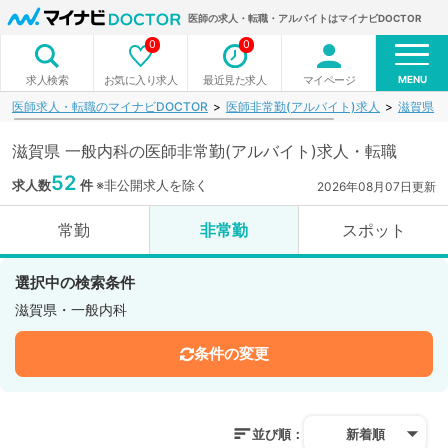
医師の求人・転職・アルバイトはマイナビDOCTOR
0
0
MENU
お気に入り求人
最近見た求人
マイページ
求人検索
医師求人・転職のマイナビDOCTOR
医師非常勤(アルバイト)求人
滋賀県
滋賀県 一般内科の医師非常勤(アルバイト)求人・転職
52
求人数
件
※非公開求人を除く
2026年08月07日更新
常勤
非常勤
スポット
選択中の検索条件
滋賀県・一般内科
条件の変更
並び順：
新着順