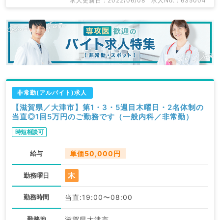
求人更新日 : 2022/06/08
求人No. : 635004
非常勤(アルバイト)求人
【滋賀県／大津市】第1・3・5週目木曜日・2名体制の
当直◎1回5万円のご勤務です（一般内科／非常勤）
時短相談可
給与
単価50,000円
木
勤務曜日
勤務時間
当直:19:00〜08:00
勤務地
滋賀県大津市