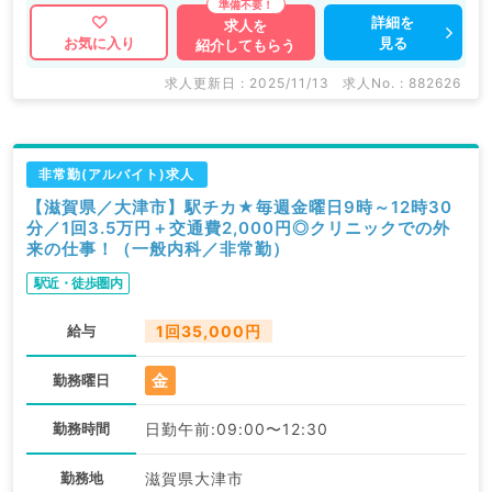
詳細を
求人を
見る
お気に入り
紹介してもらう
求人更新日 : 2025/11/13
求人No. : 882626
非常勤(アルバイト)求人
【滋賀県／大津市】駅チカ★毎週金曜日9時～12時30
分／1回3.5万円＋交通費2,000円◎クリニックでの外
来の仕事！（一般内科／非常勤）
駅近・徒歩圏内
給与
1回35,000円
金
勤務曜日
勤務時間
日勤午前:09:00〜12:30
勤務地
滋賀県大津市