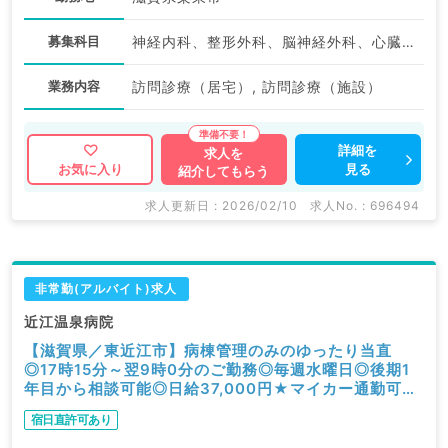
募集科目
神経内科、整形外科、脳神経外科、心臓血管外科、一般内科、循環器内科、呼吸器内科、消化器内科、内分泌・代謝内科、老年内科、外科系全般、一般外科、消化器外科
業務内容
訪問診療（居宅）, 訪問診療（施設）
詳細を
求人を
見る
お気に入り
紹介してもらう
求人更新日 : 2026/02/10
求人No. : 696494
非常勤(アルバイト)求人
近江温泉病院
【滋賀県／東近江市】病棟管理のみのゆったり当直
◎17時15分～翌9時0分のご勤務◎毎週水曜日◎後期1
年目から相談可能◎日給37,000円★マイカー通勤可能
◎病院にて病棟回診、重篤者の対応業務のお仕事です
宿日直許可あり
（一般内科／非常勤）