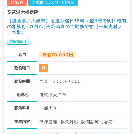
NEW
非常勤(アルバイト)求人
琵琶湖大橋病院
【滋賀県／大津市】毎週月曜日18時～翌8時で明け時間
の相談可〇1回7万円◎当直のご勤務です（一般内科／
非常勤）
時短相談可
給与
単価70,000円
月
勤務曜日
勤務時間
当直:18:00〜08:00
勤務地
滋賀県大津市
募集科目
一般内科
業務内容
病棟管理, 救急対応, 訪問診療（居宅）