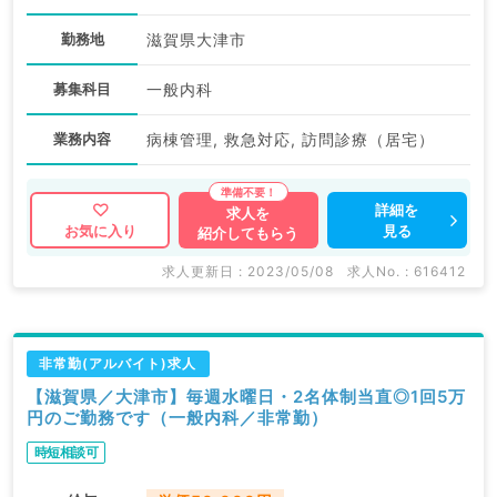
勤務地
滋賀県大津市
募集科目
一般内科
業務内容
病棟管理, 救急対応, 訪問診療（居宅）
詳細を
求人を
見る
お気に入り
紹介してもらう
求人更新日 : 2023/05/08
求人No. : 616412
非常勤(アルバイト)求人
【滋賀県／大津市】毎週水曜日・2名体制当直◎1回5万
円のご勤務です（一般内科／非常勤）
時短相談可