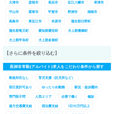
大津市
彦根市
長浜市
近江八幡市
草津市
守山市
栗東市
甲賀市
野洲市
湖南市
高島市
東近江市
米原市
蒲生郡日野町
蒲生郡竜王町
愛知郡愛荘町
犬上郡豊郷町
犬上郡甲良町
犬上郡多賀町
【さらに条件を絞り込む】
医師非常勤(アルバイト)求人をこだわり条件から探す
救急対応なし
育児支援（託児所など）
宿日直許可あり
ゆったりめ勤務
駅近・徒歩圏内
専門医不問
人気エリア
企業で働く
健診
遠方交通費支給
宿泊費支給
1日10万円以上