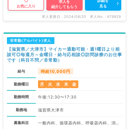
詳細を
求人を
見る
お気に入り
紹介してもらう
求人更新日 : 2024/08/20
求人No. : 679929
非常勤(アルバイト)求人
【滋賀県／大津市】マイカー通勤可能・週1曜日より相
談可◎毎週月～金曜日・給与応相談◎訪問診療のお仕事
です（科目不問／非常勤）
給与
時給10,000円
月
火
水
木
金
勤務曜日
勤務時間
午後:12:30〜17:30
勤務地
滋賀県大津市
募集科目
一般内科、循環器内科、呼吸器内科、消化器内科、老年内科