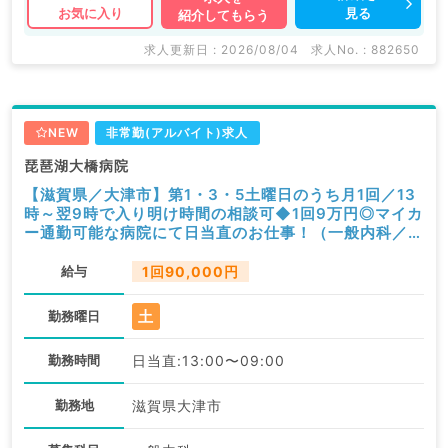
見る
お気に入り
紹介してもらう
求人更新日 : 2026/08/04
求人No. : 882650
NEW
非常勤(アルバイト)求人
琵琶湖大橋病院
【滋賀県／大津市】第1・3・5土曜日のうち月1回／13
時～翌9時で入り明け時間の相談可◆1回9万円◎マイカ
ー通勤可能な病院にて日当直のお仕事！（一般内科／非
常勤）
給与
1回90,000円
土
勤務曜日
勤務時間
日当直:13:00〜09:00
勤務地
滋賀県大津市