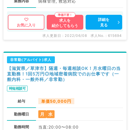
業務内容
病棟管理, 救急対応
詳細を
求人を
見る
お気に入り
紹介してもらう
求人更新日 : 2022/06/08
求人No. : 615694
非常勤(アルバイト)求人
【滋賀県／草津市】隔週・毎週相談OK！月水曜日の当
直勤務！1回5万円◎地域密着病院でのお仕事です（一
般内科・一般外科／非常勤）
時短相談可
給与
単価50,000円
月
水
勤務曜日
勤務時間
当直:20:00〜08:00