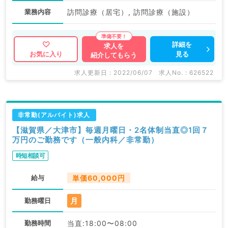
業務内容
訪問診療（居宅）, 訪問診療（施設）
詳細を
求人を
見る
お気に入り
紹介してもらう
求人更新日 : 2022/06/07
求人No. : 626522
非常勤(アルバイト)求人
【滋賀県／大津市】毎週月曜日・2名体制当直◎1回７
万円のご勤務です（一般内科／非常勤）
時短相談可
給与
単価60,000円
月
勤務曜日
勤務時間
当直:18:00〜08:00