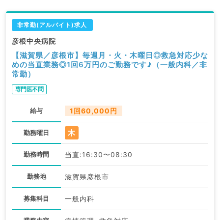
非常勤(アルバイト)求人
彦根中央病院
【滋賀県／彦根市】毎週月・火・木曜日◎救急対応少な
めの当直業務◎1回6万円のご勤務です♪（一般内科／非
常勤）
専門医不問
給与
1回60,000円
木
勤務曜日
勤務時間
当直:16:30〜08:30
勤務地
滋賀県彦根市
募集科目
一般内科