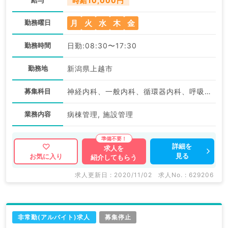
時給10,000円
月
火
水
木
金
勤務曜日
勤務時間
日勤:08:30〜17:30
勤務地
新潟県上越市
募集科目
神経内科、一般内科、循環器内科、呼吸器内科、消化器内科、内分泌・代謝内科、腎臓内科、老年内科、血液内科、外科系全般、一般外科、膠原病科
業務内容
病棟管理, 施設管理
詳細を
求人を
見る
お気に入り
紹介してもらう
求人更新日 : 2020/11/02
求人No. : 629206
非常勤(アルバイト)求人
募集停止