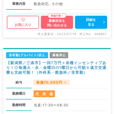
業務内容
救急対応, その他
詳細を
募集状況を
見る
お気に入り
問い合わせる
求人更新日 : 2023/07/18
求人No. : 669857
非常勤(アルバイト)求人
募集停止
【新潟県／三条市】一回7万円＋各種インセンティブあ
り！◇毎週火・水・金曜日の1曜日から可能☆遠方交通
費も支給可能！（外科系・救急科／非常勤）
給与
単価70,000円 ～
火
水
金
勤務曜日
勤務時間
当直:17:30〜08:30