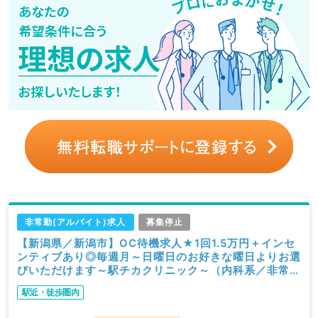
非常勤(アルバイト)求人
募集停止
【新潟県／新潟市】OC待機求人★1回1.5万円＋インセ
ンティブあり◎毎週月～日曜日のお好きな曜日よりお選
びいただけます～駅チカクリニック～（内科系／非常
勤）
駅近・徒歩圏内