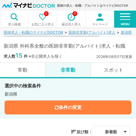
医師の求人・転職・アルバイトはマイナビDOCTOR
0
0
MENU
お気に入り求人
最近見た求人
マイページ
求人検索
医師求人・転職のマイナビDOCTOR
医師非常勤(アルバイト)求人
新潟県
新潟県 外科系全般の医師非常勤(アルバイト)求人・転職
15
求人数
件
※非公開求人を除く
2026年08月07日更新
常勤
非常勤
スポット
選択中の検索条件
新潟県
条件の変更
並び順：
新着順