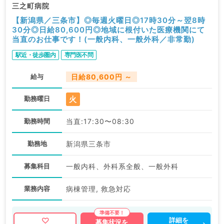
三之町病院
【新潟県／三条市】◎毎週火曜日◎17時30分～翌8時
30分◎日給80,600円◎地域に根付いた医療機関にて
当直のお仕事です！(一般内科、一般外科／非常勤)
駅近・徒歩圏内
専門医不問
給与
日給80,600円 ～
火
勤務曜日
勤務時間
当直:17:30〜08:30
勤務地
新潟県三条市
募集科目
一般内科、外科系全般、一般外科
業務内容
病棟管理, 救急対応
詳細を
募集状況を