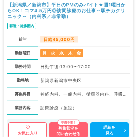
【新潟県／新潟市】平日のPMのみバイト★週1曜日か
らOK！コマ4.5万円◎訪問診療のお仕事～駅チカクリ
ニック～（内科系／非常勤）
駅近・徒歩圏内
給与
日給45,000円
月
火
水
木
金
勤務曜日
勤務時間
日勤午後:13:00〜17:00
勤務地
新潟県新潟市中央区
募集科目
神経内科、一般内科、循環器内科、呼吸器内科、消化器内科、内分泌・代謝内科、腎臓内科、老年内科、外科系全般、一般外科
業務内容
訪問診療（施設）
詳細を
募集状況を
見る
お気に入り
問い合わせる