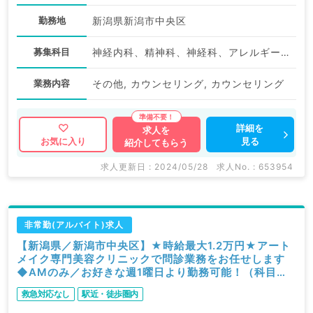
勤務地
新潟県新潟市中央区
募集科目
神経内科、精神科、神経科、アレルギー科、リウマチ科、小児科、整形外科、形成外科、美容外科、脳神経外科、呼吸器外科、心臓血管外科、小児外科、皮膚科、泌尿器科、産婦人科、産科、婦人科、眼科、耳鼻咽喉科、気管食道科、放射線科、リハビリテーション科、麻酔科、ペインクリニック、人工透析科、緩和ケア科、一般内科、循環器内科、消化器内科、内分泌・代謝内科、腎臓内科、老年内科、外科系全般、一般外科、消化器外科、乳腺外科、総合診療科、美容皮膚科、健診・人間ドック、救急科・ＩＣＵ、病理科、基礎医学系、膠原病科、スポーツ整形外科、大腸・肛門外科、その他、脊髄・脊椎外科、科目不問
業務内容
その他, カウンセリング, カウンセリング
詳細を
求人を
見る
お気に入り
紹介してもらう
求人更新日 : 2024/05/28
求人No. : 653954
非常勤(アルバイト)求人
【新潟県／新潟市中央区】★時給最大1.2万円★アート
メイク専門美容クリニックで問診業務をお任せします
◆AMのみ／お好きな週1曜日より勤務可能！（科目不
問／非常勤）
救急対応なし
駅近・徒歩圏内