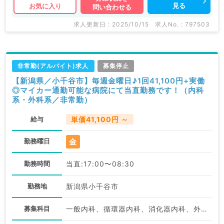
見る
お気に入り
問い合わせる
求人更新日 : 2025/10/15
求人No. : 797503
非常勤(アルバイト)求人
募集停止
【新潟県／小千谷市】毎週金曜日♪1回41,100円+実働
◎マイカー通勤可能な病院にて当直勤務です！（内科
系・外科系／非常勤）
給与
単価41,100円 ～
金
勤務曜日
勤務時間
当直:17:00〜08:30
勤務地
新潟県小千谷市
募集科目
一般内科、循環器内科、消化器内科、外科系全般、一般外科、消化器外科