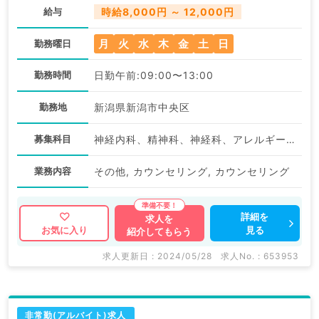
給与
時給8,000円 ～ 12,000円
月
火
水
木
金
土
日
勤務曜日
勤務時間
日勤午前:09:00〜13:00
勤務地
新潟県新潟市中央区
募集科目
神経内科、精神科、神経科、アレルギー科、リウマチ科、小児科、整形外科、形成外科、美容外科、脳神経外科、呼吸器外科、心臓血管外科、小児外科、皮膚科、泌尿器科、産婦人科、産科、婦人科、眼科、耳鼻咽喉科、気管食道科、放射線科、リハビリテーション科、麻酔科、ペインクリニック、人工透析科、緩和ケア科、一般内科、循環器内科、消化器内科、内分泌・代謝内科、腎臓内科、老年内科、外科系全般、一般外科、消化器外科、乳腺外科、総合診療科、美容皮膚科、健診・人間ドック、救急科・ＩＣＵ、病理科、基礎医学系、膠原病科、スポーツ整形外科、大腸・肛門外科、その他、脊髄・脊椎外科、科目不問
業務内容
その他, カウンセリング, カウンセリング
詳細を
求人を
見る
お気に入り
紹介してもらう
求人更新日 : 2024/05/28
求人No. : 653953
非常勤(アルバイト)求人