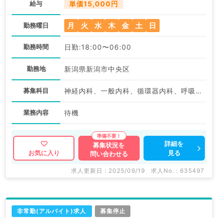
給与
単価15,000円
月
火
水
木
金
土
日
勤務曜日
勤務時間
日勤:18:00〜06:00
勤務地
新潟県新潟市中央区
募集科目
神経内科、一般内科、循環器内科、呼吸器内科、消化器内科、内分泌・代謝内科、腎臓内科、老年内科、外科系全般、一般外科
業務内容
待機
詳細を
募集状況を
見る
お気に入り
問い合わせる
求人更新日 : 2025/09/19
求人No. : 635497
非常勤(アルバイト)求人
募集停止