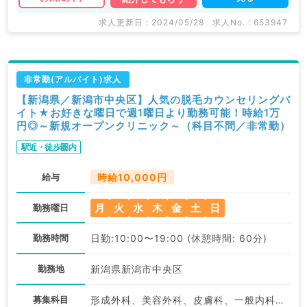
求人更新日 : 2024/05/28
求人No. : 653947
非常勤(アルバイト)求人
【新潟県／新潟市中央区】人気の脱毛カウンセリングバ
イト★お好きな曜日で週1曜日より勤務可能！時給1万
円◎～新規オープンクリニック～（科目不問／非常勤）
駅近・徒歩圏内
給与
時給10,000円
月
火
水
木
金
土
日
勤務曜日
勤務時間
日勤:10:00〜19:00 (休憩時間: 60分)
勤務地
新潟県新潟市中央区
募集科目
形成外科、美容外科、皮膚科、一般内科、消化器内科、外科系全般、一般外科、美容皮膚科、科目不問