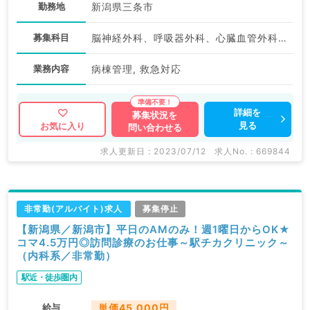
勤務地
新潟県三条市
募集科目
脳神経外科、呼吸器外科、心臓血管外科、外科系全般、一般外科、消化器外科、救急科・ＩＣＵ
業務内容
病棟管理, 救急対応
詳細を
募集状況を
見る
お気に入り
問い合わせる
求人更新日 : 2023/07/12
求人No. : 669844
非常勤(アルバイト)求人
募集停止
【新潟県／新潟市】平日のAMのみ！週1曜日からOK★
コマ4.5万円◎訪問診療のお仕事～駅チカクリニック～
（内科系／非常勤）
駅近・徒歩圏内
給与
単価45,000円