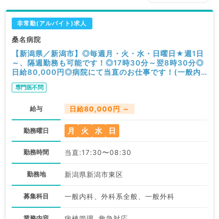
非常勤(アルバイト)求人
桑名病院
【新潟県／新潟市】◎毎週月・火・水・日曜日★週1日
～、隔週勤務も可能です！◎17時30分～翌8時30分◎
日給80,000円◎病院にて当直のお仕事です！(一般内
科、一般外科／非常勤)
専門医不問
給与
日給80,000円 ～
月
火
水
日
勤務曜日
勤務時間
当直:17:30〜08:30
勤務地
新潟県新潟市東区
募集科目
一般内科、外科系全般、一般外科
業務内容
病棟管理, 救急対応