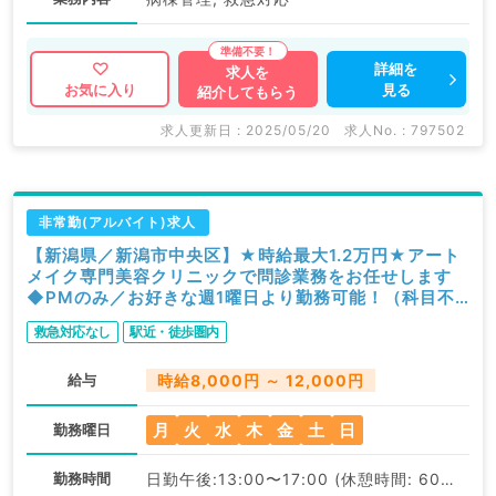
詳細を
求人を
見る
お気に入り
紹介してもらう
求人更新日 : 2025/05/20
求人No. : 797502
非常勤(アルバイト)求人
【新潟県／新潟市中央区】★時給最大1.2万円★アート
メイク専門美容クリニックで問診業務をお任せします
◆PMのみ／お好きな週1曜日より勤務可能！（科目不
問／非常勤）
救急対応なし
駅近・徒歩圏内
給与
時給8,000円 ～ 12,000円
月
火
水
木
金
土
日
勤務曜日
勤務時間
日勤午後:13:00〜17:00 (休憩時間: 60分)