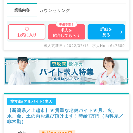
業務内容
カウンセリング
詳細を
求人を
見る
お気に入り
紹介してもらう
求人更新日 : 2022/07/15
求人No. : 647689
非常勤(アルバイト)求人
【新潟県／上越市】★貴重な老健バイト★月、火、
水、金、土の内お選び頂けます！時給1万円（内科系／
非常勤）
給与