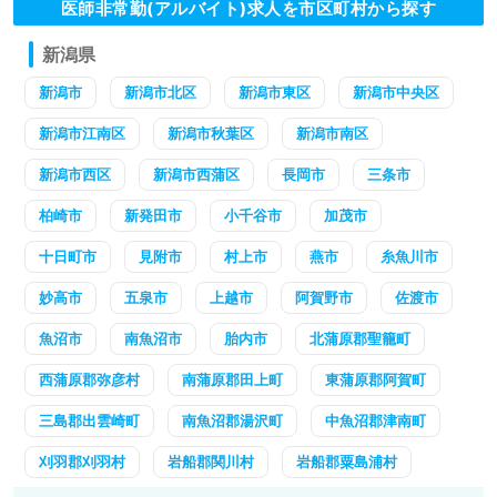
医師非常勤(アルバイト)求人を市区町村から探す
新潟県
新潟市
新潟市北区
新潟市東区
新潟市中央区
新潟市江南区
新潟市秋葉区
新潟市南区
新潟市西区
新潟市西蒲区
長岡市
三条市
柏崎市
新発田市
小千谷市
加茂市
十日町市
見附市
村上市
燕市
糸魚川市
妙高市
五泉市
上越市
阿賀野市
佐渡市
魚沼市
南魚沼市
胎内市
北蒲原郡聖籠町
西蒲原郡弥彦村
南蒲原郡田上町
東蒲原郡阿賀町
三島郡出雲崎町
南魚沼郡湯沢町
中魚沼郡津南町
刈羽郡刈羽村
岩船郡関川村
岩船郡粟島浦村