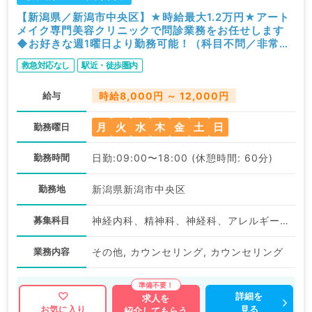
【新潟県／新潟市中央区】★時給最大1.2万円★アート
メイク専門美容クリニックで問診業務をお任せします
◆お好きな週1曜日より勤務可能！（科目不問／非常
勤）
救急対応なし
駅近・徒歩圏内
給与
時給8,000円 ～ 12,000円
月
火
水
木
金
土
日
勤務曜日
勤務時間
日勤:09:00〜18:00 (休憩時間: 60分)
勤務地
新潟県新潟市中央区
募集科目
神経内科、精神科、神経科、アレルギー科、リウマチ科、小児科、整形外科、形成外科、美容外科、脳神経外科、呼吸器外科、心臓血管外科、小児外科、皮膚科、泌尿器科、産婦人科、産科、婦人科、眼科、耳鼻咽喉科、気管食道科、放射線科、リハビリテーション科、麻酔科、ペインクリニック、人工透析科、緩和ケア科、一般内科、循環器内科、消化器内科、内分泌・代謝内科、腎臓内科、老年内科、外科系全般、一般外科、消化器外科、乳腺外科、総合診療科、美容皮膚科、健診・人間ドック、救急科・ＩＣＵ、病理科、基礎医学系、膠原病科、スポーツ整形外科、大腸・肛門外科、その他、脊髄・脊椎外科、科目不問
業務内容
その他, カウンセリング, カウンセリング
詳細を
求人を
見る
お気に入り
紹介してもらう