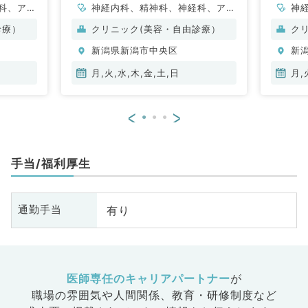
科、アレ
神経内科、精神科、神経科、アレ
神
小児科、
ルギー科、リウマチ科、小児科、
ル
診療）
クリニック(美容・自由診療）
ク
容外科、
整形外科、形成外科、美容外科、
整
新潟県新潟市中央区
新
、心臓血
脳神経外科、呼吸器外科、心臓血
脳
科、泌尿
管外科、小児外科、皮膚科、泌尿
管
月,火,水,木,金,土,日
月,
婦人科、
器科、産婦人科、産科、婦人科、
器
食道科、
眼科、耳鼻咽喉科、気管食道科、
眼
<
>
ション
放射線科、リハビリテーション
放
ニック、
科、麻酔科、ペインクリニック、
科
、一般内
人工透析科、緩和ケア科、一般内
人
手当/福利厚生
内科、内
科、循環器内科、消化器内科、内
科
科、老年
分泌・代謝内科、腎臓内科、老年
分
外科、消
内科、外科系全般、一般外科、消
内
有り
通勤手当
合診療
化器外科、乳腺外科、総合診療
化
人間ドッ
科、美容皮膚科、健診・人間ドッ
科
理科、基
ク、救急科・ＩＣＵ、病理科、基
ク
ポーツ整
礎医学系、膠原病科、スポーツ整
礎
、その
形外科、大腸・肛門外科、その
形
医師専任のキャリアパートナー
が
目不問
他、脊髄・脊椎外科、科目不問
他
職場の雰囲気や人間関係、
教育・研修制度など