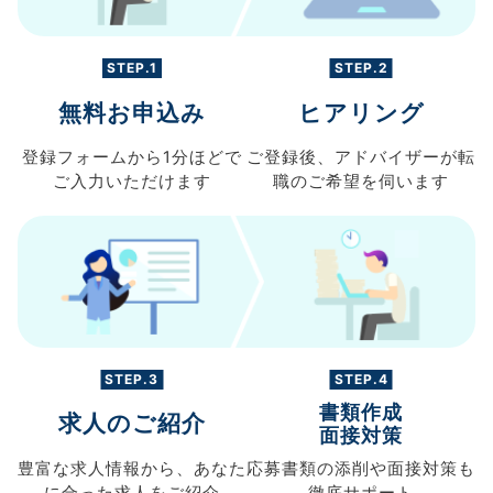
STEP.1
STEP.2
無料お申込み
ヒアリング
登録フォームから
1分ほどで
ご登録後、
アドバイザーが転
ご入力
いただけます
職の
ご希望を伺います
STEP.3
STEP.4
書類作成
求人のご紹介
面接対策
豊富な求人情報から、
あなた
応募書類の
添削や面接対策も
に合った求人を
ご紹介
徹底サポート