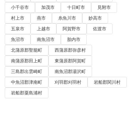
小千谷市
加茂市
十日町市
見附市
村上市
燕市
糸魚川市
妙高市
五泉市
上越市
阿賀野市
佐渡市
魚沼市
南魚沼市
胎内市
北蒲原郡聖籠町
西蒲原郡弥彦村
南蒲原郡田上町
東蒲原郡阿賀町
三島郡出雲崎町
南魚沼郡湯沢町
中魚沼郡津南町
刈羽郡刈羽村
岩船郡関川村
岩船郡粟島浦村