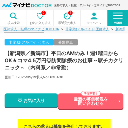
医師の求人・転職・アルバイトはマイナビDOCTOR
0
1
MENU
お気に入り求人
最近見た求人
マイページ
求人検索
医師求人・転職のマイナビDOCTOR
非常勤(アルバイト)医師求人
新潟県
非常勤(アルバイト)求人
募集停止
【新潟県／新潟市】平日のAMのみ！週1曜日から
OK★コマ4.5万円◎訪問診療のお仕事～駅チカクリ
ニック～（内科系／非常勤）
更新日 : 2025/09/19
求人No : 630438
最新の募集状況を
お気に入り
問い合わせる
こちらの求人は募集を停止しております。