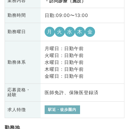
業務内容
訪問診療（施設）
日勤:09:00〜13:00
勤務時間
月
火
水
木
金
勤務曜日
月曜日 : 日勤午前
火曜日 : 日勤午前
水曜日 : 日勤午前
勤務体系
木曜日 : 日勤午前
金曜日 : 日勤午前
応募資格・
医師免許、保険医登録済
経験
求人特徴
駅近・徒歩圏内
勤務地