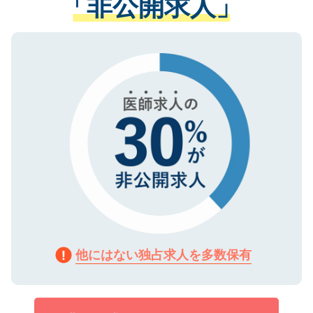
「非公開求人」
させていただきます。すぐにご転職をされ
る、プライバシーマークを取得済みです。
ない方には、長期的なサポートが可能です
ご登録いただいた個人情報は、SSL（デー
ので、まずはご登録ください。
タ暗号化）によって保護されていますの
で、機密保持に関してもご安心ください。
他にはない独占求人を多数保有