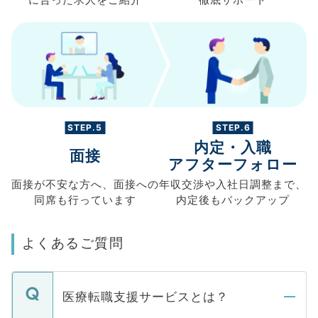
STEP.5
STEP.6
内定・入職
面接
アフターフォロー
面接が不安な方へ、
面接への
年収交渉や
入社日調整まで、
同席も
行っています
内定後もバックアップ
よくあるご質問
医療転職支援サービスとは？