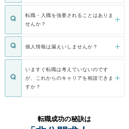
ます。通常、5営業日以内にはご連絡をせて
マイナビDOCTORで取り扱っている求人の
いただきますので、しばらくお待ちくださ
うち約3割は、Webサイトからご覧いただ
転職・入職を強要されることはありま
い。
けない「非公開求人」です。非公開求人は
せんか？
下記の理由によって、一般には公開してい
ません。
転職・入職を強要することは一切ありませ
ん。また、仮に応募先から内定をいただい
個人情報は漏えいしませんか？
■応募殺到を避けるため 人気のある医療機
たとしても、ご本人が納得しない限り、内
関を公にしてしまうと、応募が殺到する場
定を承諾する必要はありません。内定先へ
個人情報が漏えいすることはありませんの
合があります。 選考を効率よく行うため
の辞退の連絡はキャリアパートナーが行い
で、ご安心ください。当サイトからの登録
いますぐ転職は考えていないのです
に、医療機関が求める条件に合った人材の
ますので、ご安心ください。
などで収集したご登録者様の個人情報は、
が、これからのキャリアを相談できま
みを人材紹介会社に依頼するケースが増え
ご本人のキャリアアップおよび転職活動の
ています。
すか？
支援を目的に使用いたします。お預かりし
ているすべての個人データはご本人の許可
お気軽にご相談ください。先生専任のキャ
なく、医療機関側に開示したり、第三者に
リアパートナーが将来のご希望などをおう
提供することは一切ありません。また弊社
かがいして、現在の医療機関の状況や紹介
転職成功の秘訣は
は、個人情報の取り扱いについての厳密な
経験をまじえながら、適切なアドバイスを
管理基準を満たした事業者のみに付与され