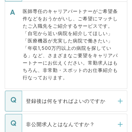
医師専任のキャリアパートナーがご希望条
件などをおうかがいし、ご希望にマッチし
たご入職先をご紹介するサービスです。
「自宅から近い病院を紹介してほしい」
「医療機器が充実した病院で働きたい」
「年収1,500万円以上の病院を探してい
る」など、さまざまなご要望をキャリアパ
ートナーにお伝えください。常勤求人はも
ちろん、非常勤・スポットのお仕事紹介も
行なっております。
登録後は何をすればよいのですか
ご登録いただきましたら、弊社担当者がご
登録内容を確認し、その後メールもしくは
非公開求人とはなんですか？
お電話にて次のステップのご案内をいたし