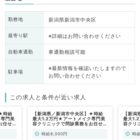
新潟県新潟市中央区
勤務地
※詳細はお問い合わせください
最寄り駅
車通勤相談可能
自動車通勤
※最新情報を確認いたしますので
駐車場
お問い合わせください
この求人と条件が近い求人
★時給
【新潟県／新潟市中央区】★時給
【新潟
ク専門美
最大1.2万円★アートメイク専門美
最大1
お任せし
容クリニックで問診業務をお任せし
容クリ
1曜日
ます◆お好きな週1曜日より勤務可
ます◆
／非常
能！（科目不問／非常勤）
より勤
時給8,000円
時給
勤）