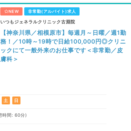
NEW
非常勤(アルバイト)求人
いつもジェネラルクリニック古淵院
【神奈川県／相模原市】毎週月～日曜／週1勤
務！／10時～19時で日給100,000円◎クリニ
ックにて一般外来のお仕事です＜非常勤／皮
膚科＞
土
日
憩時間: 60分)