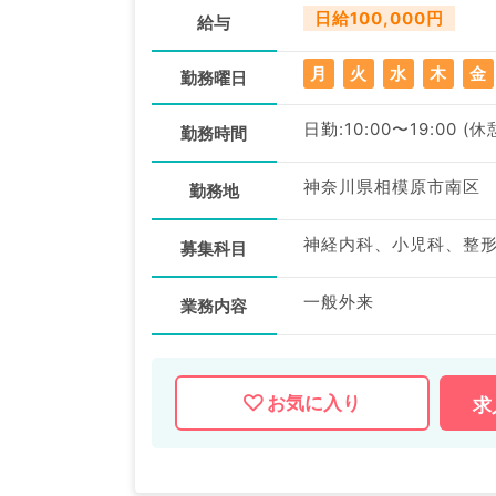
日給100,000円
給与
月
火
水
木
金
勤務曜日
日勤:10:00〜19:00 (休
勤務時間
神奈川県相模原市南区
勤務地
募集科目
一般外来
業務内容
お気に入り
求