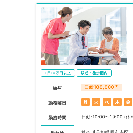
1日10万円以上
駅近・徒歩圏内
日給100,000円
給与
月
火
水
木
金
勤務曜日
日勤:10:00〜19:00 (休
勤務時間
神奈川県相模原市南区