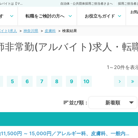
神奈川県 皮膚科の医師非常勤(アルバイト)求人｜医師の求人・転職・アルバイトは【マイナビDOCTOR】
自治体・公共団体採用ご担当者さまへ
採用ご担当者
お気
す
転職をご検討の方へ
お役立ちガイド
イト)求人
神奈川県
皮膚科
検索結果
師非常勤(アルバイト)求人・転
1～20件を表
5
6
7
8
9
10
並び順：
新着順
【神奈川県／川崎市高津区】日曜日／時給11,500円 ～ 15,000円／アレルギー科、皮膚科、一般内科／一般外来、一般外来、その他