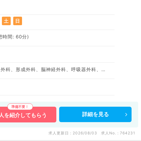
土
日
憩時間: 60分)
神経内科、小児科、整形外科、形成外科、脳神経外科、呼吸器外科、心臓血管外科、皮膚科、泌尿器科、一般内科、循環器内科、呼吸器内科、消化器内科、内分泌・代謝内科、腎臓内科、血液内科、外科系全般、一般外科、消化器外科、乳腺外科、総合診療科、膠原病科、大腸・肛門外科
詳細を
見る
人を
紹介してもらう
求人更新日 : 2026/08/03
求人No. : 764231