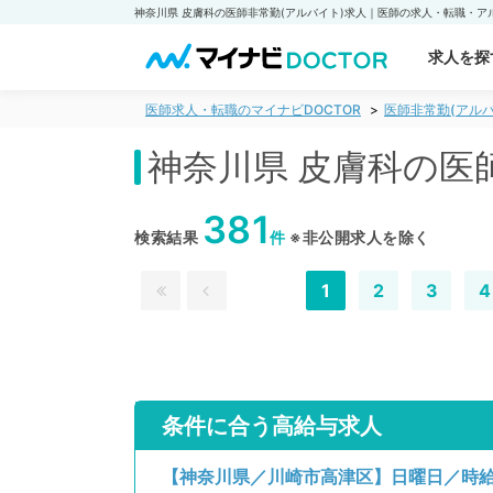
求人を探
医師求人・転職のマイナビDOCTOR
医師非常勤(アルバ
神奈川県 皮膚科の医
381
検索結果
件
※非公開求人を除く
1
2
3
4
条件に合う高給与求人