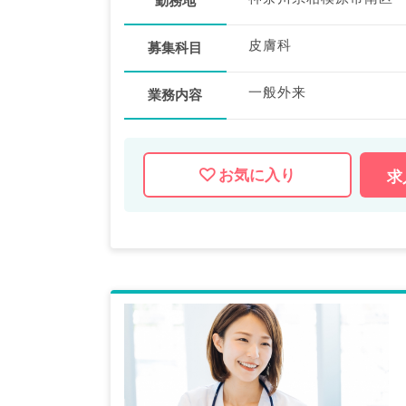
勤務地
皮膚科
募集科目
一般外来
業務内容
お気に入り
求