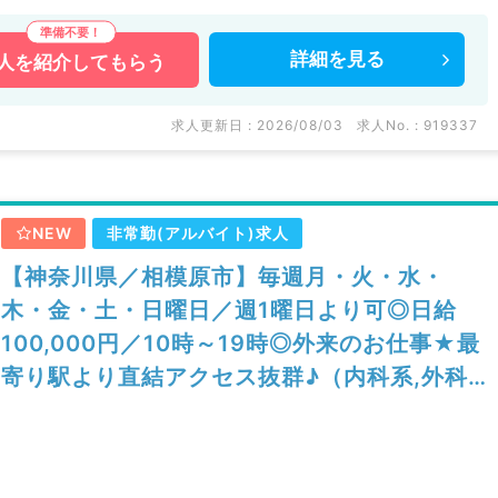
詳細を
見る
人を
紹介してもらう
求人更新日 : 2026/08/03
求人No. : 919337
NEW
非常勤(アルバイト)求人
【神奈川県／相模原市】毎週月・火・水・
木・金・土・日曜日／週1曜日より可◎日給
100,000円／10時～19時◎外来のお仕事★最
寄り駅より直結アクセス抜群♪（内科系,外科
系,皮膚科,小児科,総合診療科／非常勤）