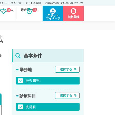
さまへ
拠点一覧
よくある質問
お電話でのお問い合わせについて
に入り求人
0
最近見た求人
0
スポット
無料登録
マイページ
職
基本条件
示
勤務地
選択する
神奈川県
診療科目
選択する
皮膚科