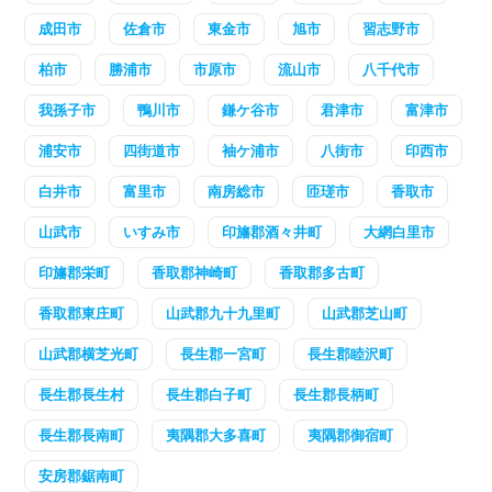
成田市
佐倉市
東金市
旭市
習志野市
柏市
勝浦市
市原市
流山市
八千代市
我孫子市
鴨川市
鎌ケ谷市
君津市
富津市
浦安市
四街道市
袖ケ浦市
八街市
印西市
白井市
富里市
南房総市
匝瑳市
香取市
山武市
いすみ市
印旛郡酒々井町
大網白里市
印旛郡栄町
香取郡神崎町
香取郡多古町
香取郡東庄町
山武郡九十九里町
山武郡芝山町
山武郡横芝光町
長生郡一宮町
長生郡睦沢町
長生郡長生村
長生郡白子町
長生郡長柄町
長生郡長南町
夷隅郡大多喜町
夷隅郡御宿町
安房郡鋸南町