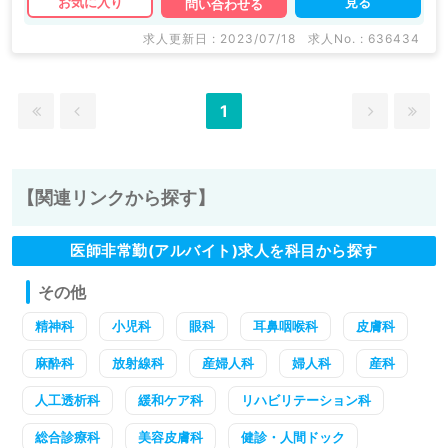
見る
お気に入り
問い合わせる
求人更新日 : 2023/07/18
求人No. : 636434
1
【関連リンクから探す】
医師非常勤(アルバイト)求人を科目から探す
その他
精神科
小児科
眼科
耳鼻咽喉科
皮膚科
麻酔科
放射線科
産婦人科
婦人科
産科
人工透析科
緩和ケア科
リハビリテーション科
総合診療科
美容皮膚科
健診・人間ドック