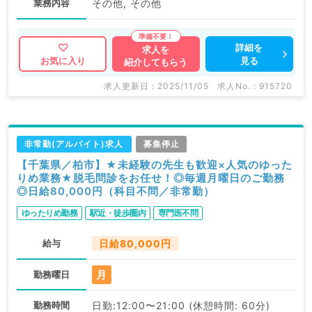
業務内容
その他, その他
詳細を
求人を
見る
お気に入り
紹介してもらう
求人更新日 : 2025/11/05
求人No. : 915720
非常勤(アルバイト)求人
募集停止
【千葉県／柏市】★未経験の先生も歓迎×人気のゆった
りめ業務★脱毛問診をお任せ！◎毎週月曜日のご勤務
◎日給80,000円（科目不問／非常勤）
ゆったりめ勤務
駅近・徒歩圏内
専門医不問
給与
日給80,000円
月
勤務曜日
勤務時間
日勤:12:00〜21:00 (休憩時間: 60分)