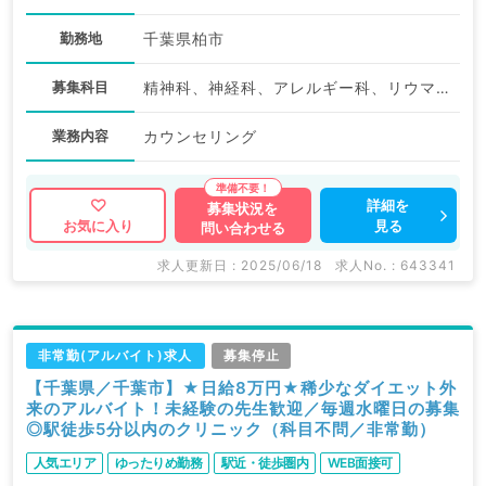
勤務地
千葉県柏市
募集科目
精神科、神経科、アレルギー科、リウマチ科、小児科、形成外科、呼吸器外科、小児外科、皮膚科、泌尿器科、産婦人科、産科、婦人科、眼科、耳鼻咽喉科、気管食道科、放射線科、リハビリテーション科、麻酔科、ペインクリニック、人工透析科、緩和ケア科、一般内科、呼吸器内科、老年内科、血液内科、外科系全般、一般外科、総合診療科、美容皮膚科、健診・人間ドック、救急科・ＩＣＵ、病理科、基礎医学系、その他、産業医、科目不問
業務内容
カウンセリング
詳細を
募集状況を
見る
お気に入り
問い合わせる
求人更新日 : 2025/06/18
求人No. : 643341
非常勤(アルバイト)求人
募集停止
【千葉県／千葉市】★日給8万円★稀少なダイエット外
来のアルバイト！未経験の先生歓迎／毎週水曜日の募集
◎駅徒歩5分以内のクリニック（科目不問／非常勤）
人気エリア
ゆったりめ勤務
駅近・徒歩圏内
WEB面接可