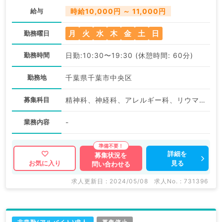
給与
時給10,000円 ～ 11,000円
月
火
水
木
金
土
日
勤務曜日
勤務時間
日勤:10:30〜19:30 (休憩時間: 60分)
勤務地
千葉県千葉市中央区
募集科目
精神科、神経科、アレルギー科、リウマチ科、小児科、皮膚科、産婦人科、産科、婦人科、眼科、耳鼻咽喉科、気管食道科、放射線科、リハビリテーション科、麻酔科、ペインクリニック、人工透析科、緩和ケア科、一般内科、外科系全般、一般外科、総合診療科、美容皮膚科、健診・人間ドック、救急科・ＩＣＵ、病理科、基礎医学系、その他、産業医、科目不問
業務内容
-
詳細を
募集状況を
見る
お気に入り
問い合わせる
求人更新日 : 2024/05/08
求人No. : 731396