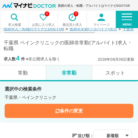
医師の求人・転職・アルバイトはマイナビDOCTOR
0
0
MENU
お気に入り求人
最近見た求人
マイページ
求人検索
医師求人・転職のマイナビDOCTOR
医師非常勤(アルバイト)求人
千葉県
千葉県 ペインクリニックの医師非常勤(アルバイト)求人・
転職
4
求人数
件
※非公開求人を除く
2026年08月06日更新
常勤
非常勤
スポット
選択中の検索条件
千葉県・ペインクリニック
条件の変更
並び順：
新着順