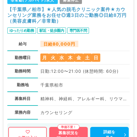
非常勤(アルバイト)求人
募集停止
【千葉県／柏市】★人気の脱毛クリニック案件★カウ
ンセリング業務をお任せ◎週3日のご勤務◎日給8万円
（美容皮膚科／非常勤）
ゆったりめ勤務
駅近・徒歩圏内
専門医不問
給与
日給80,000円
月
火
水
木
金
土
日
勤務曜日
勤務時間
日勤:12:00〜21:00 (休憩時間: 60分)
勤務地
千葉県柏市
募集科目
精神科、神経科、アレルギー科、リウマチ科、小児科、形成外科、呼吸器外科、小児外科、皮膚科、泌尿器科、産婦人科、産科、婦人科、眼科、耳鼻咽喉科、気管食道科、放射線科、リハビリテーション科、麻酔科、ペインクリニック、人工透析科、緩和ケア科、一般内科、呼吸器内科、老年内科、血液内科、外科系全般、一般外科、総合診療科、美容皮膚科、健診・人間ドック、救急科・ＩＣＵ、病理科、基礎医学系、その他、産業医、科目不問
業務内容
カウンセリング
詳細を
募集状況を