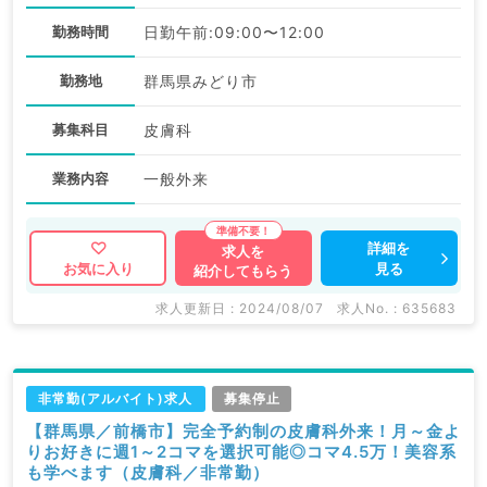
勤務時間
日勤午前:09:00〜12:00
勤務地
群馬県みどり市
募集科目
皮膚科
業務内容
一般外来
詳細を
求人を
見る
お気に入り
紹介してもらう
求人更新日 : 2024/08/07
求人No. : 635683
非常勤(アルバイト)求人
募集停止
【群馬県／前橋市】完全予約制の皮膚科外来！月～金よ
りお好きに週1～2コマを選択可能◎コマ4.5万！美容系
も学べます（皮膚科／非常勤）