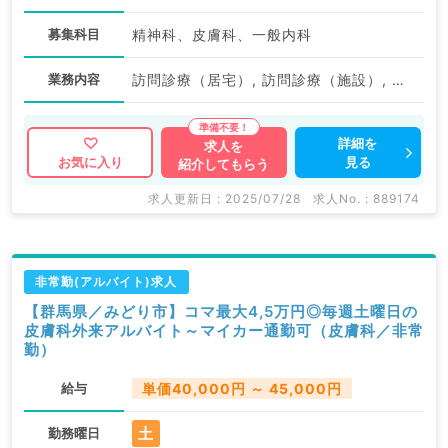
募集科目
精神科、皮膚科、一般内科
業務内容
訪問診療（居宅）, 訪問診療（施設）, 訪問診療（居宅）, 訪問診療（施設）
詳細を
求人を
見る
お気に入り
紹介してもらう
求人更新日 : 2025/07/28
求人No. : 889174
非常勤(アルバイト)求人
【群馬県／みどり市】コマ最大4,5万円◎毎週土曜日の
皮膚科外来アルバイト～マイカー通勤可（皮膚科／非常
勤）
給与
単価40,000円 ～ 45,000円
土
勤務曜日