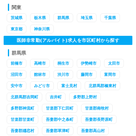
関東
茨城県
栃木県
群馬県
埼玉県
千葉県
東京都
神奈川県
医師非常勤(アルバイト)求人を市区町村から探す
群馬県
前橋市
高崎市
桐生市
伊勢崎市
太田市
沼田市
館林市
渋川市
藤岡市
富岡市
安中市
みどり市
富士見村
北群馬郡榛東村
北群馬郡吉岡町
吉井町
多野郡上野村
多野郡神流町
甘楽郡下仁田町
甘楽郡南牧村
甘楽郡甘楽町
吾妻郡中之条町
吾妻郡長野原町
吾妻郡嬬恋村
吾妻郡草津町
吾妻郡高山村