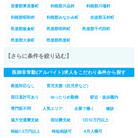
吾妻郡東吾妻町
利根郡片品村
利根郡川場村
利根郡昭和村
利根郡みなかみ町
佐波郡玉村町
邑楽郡板倉町
邑楽郡明和町
邑楽郡千代田町
邑楽郡大泉町
邑楽郡邑楽町
【さらに条件を絞り込む】
医師非常勤(アルバイト)求人をこだわり条件から探す
救急対応なし
育児支援（託児所など）
宿日直許可あり
ゆったりめ勤務
駅近・徒歩圏内
専門医不問
人気エリア
企業で働く
健診
遠方交通費支給
宿泊費支給
1日10万円以上
時給1.3万円以上
時短相談可
4月入職可