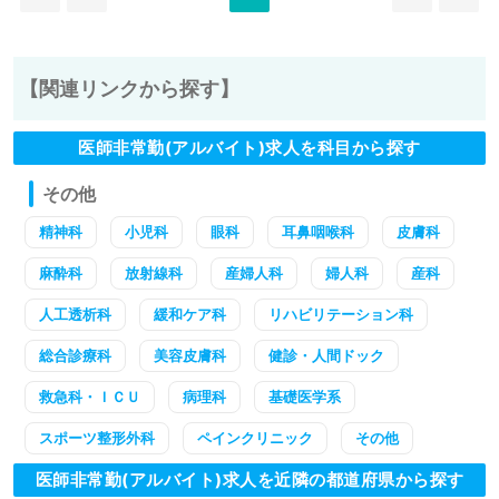
【関連リンクから探す】
医師非常勤(アルバイト)求人を科目から探す
その他
精神科
小児科
眼科
耳鼻咽喉科
皮膚科
麻酔科
放射線科
産婦人科
婦人科
産科
人工透析科
緩和ケア科
リハビリテーション科
総合診療科
美容皮膚科
健診・人間ドック
救急科・ＩＣＵ
病理科
基礎医学系
スポーツ整形外科
ペインクリニック
その他
医師非常勤(アルバイト)求人を近隣の都道府県から探す