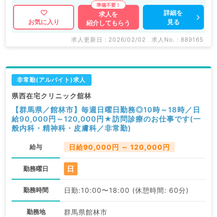
詳細を
求人を
見る
お気に入り
紹介してもらう
求人更新日 : 2026/02/02
求人No. : 889165
非常勤(アルバイト)求人
県西在宅クリニック舘林
【群馬県／館林市】毎週日曜日勤務◎10時～18時／日
給90,000円～120,000円★訪問診療のお仕事です(一
般内科・精神科・皮膚科／非常勤)
給与
日給90,000円 ～ 120,000円
日
勤務曜日
勤務時間
日勤:10:00〜18:00 (休憩時間: 60分)
勤務地
群馬県館林市