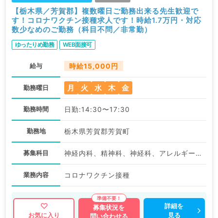
【栃木県／芳賀郡】複数曜日ご勤務出来る先生歓迎で
す！コロナワクチン接種求人です！時給1.7万円・対応
数少なめのご勤務（科目不問／非常勤）
ゆったりめ勤務
WEB面接可
給与
時給15,000円
月
火
水
木
金
勤務曜日
勤務時間
日勤:14:30〜17:30
勤務地
栃木県芳賀郡芳賀町
募集科目
神経内科、精神科、神経科、アレルギー科、リウマチ科、小児科、整形外科、形成外科、美容外科、脳神経外科、呼吸器外科、心臓血管外科、小児外科、皮膚科、泌尿器科、産婦人科、産科、婦人科、眼科、耳鼻咽喉科、気管食道科、放射線科、リハビリテーション科、麻酔科、人工透析科、緩和ケア科、一般内科、循環器内科、呼吸器内科、消化器内科、内分泌・代謝内科、腎臓内科、老年内科、血液内科、外科系全般、一般外科、消化器外科、乳腺外科、総合診療科、美容皮膚科、健診・人間ドック、救急科・ＩＣＵ、病理科、基礎医学系、膠原病科、スポーツ整形外科、大腸・肛門外科、産業医
業務内容
コロナワクチン接種
詳細を
募集状況を
見る
お気に入り
問い合わせる