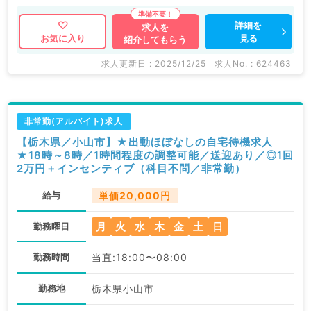
詳細を
求人を
見る
お気に入り
紹介してもらう
求人更新日 : 2025/12/25
求人No. : 624463
非常勤(アルバイト)求人
【栃木県／小山市】★出動ほぼなしの自宅待機求人
★18時～8時／1時間程度の調整可能／送迎あり／◎1回
2万円＋インセンティブ（科目不問／非常勤）
給与
単価20,000円
月
火
水
木
金
土
日
勤務曜日
勤務時間
当直:18:00〜08:00
勤務地
栃木県小山市