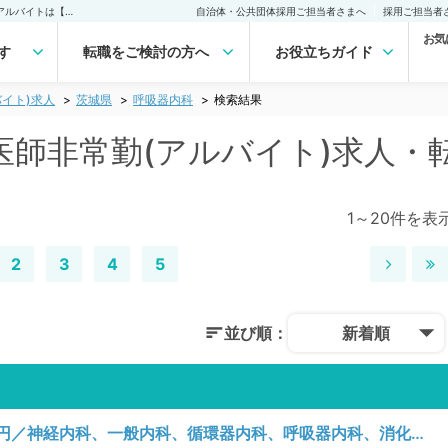
茨城県 呼吸器内科の医師非常勤(アルバイト)求人｜医師の求人・転職・アルバイトは【マイナビDOCTOR】
自治体・公共団体採用ご担当者さまへ
採用ご担当者
お気
す
転職をご検討の方へ
お役立ちガイド
イト)求人
茨城県
呼吸器内科
検索結果
医師非常勤(アルバイト)求人・
1～20件を表
2
3
4
5
並び順：
新着順
【茨城県／笠間市】月曜日／時給12,000円／神経内科、一般内科、循環器内科、呼吸器内科、消化器内科、内分泌・代謝内科、腎臓内科、老年内科／一般外来