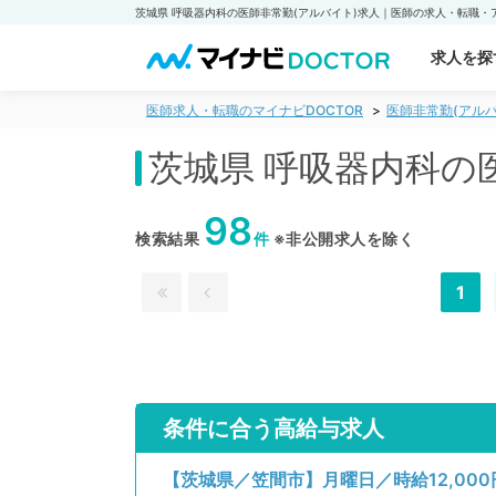
求人を探
医師求人・転職のマイナビDOCTOR
医師非常勤(アルバ
茨城県 呼吸器内科の
98
検索結果
件
※非公開求人を除く
1
条件に合う高給与求人