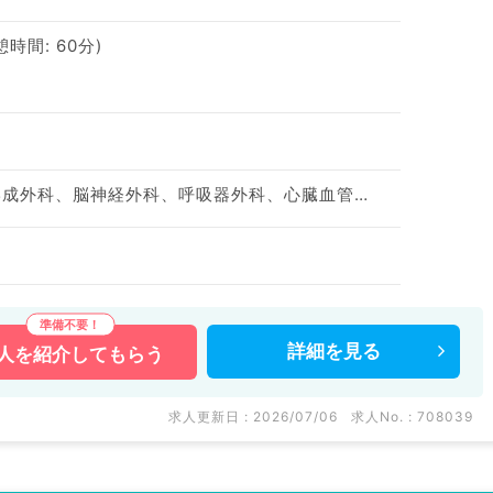
休憩時間: 60分)
神経内科、整形外科、形成外科、脳神経外科、呼吸器外科、心臓血管外科、泌尿器科、一般内科、循環器内科、呼吸器内科、消化器内科、内分泌・代謝内科、腎臓内科、老年内科、血液内科、外科系全般、一般外科、消化器外科、乳腺外科、膠原病科、大腸・肛門外科
詳細を
見る
人を
紹介してもらう
求人更新日 : 2026/07/06
求人No. : 708039