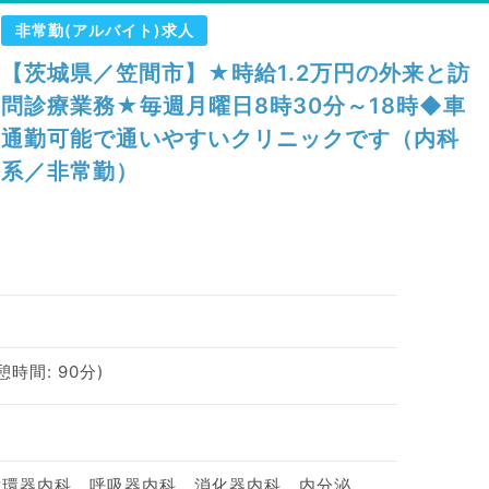
非常勤(アルバイト)求人
【茨城県／笠間市】★時給1.2万円の外来と訪
問診療業務★毎週月曜日8時30分～18時◆車
通勤可能で通いやすいクリニックです（内科
系／非常勤）
休憩時間: 90分)
神経内科、一般内科、循環器内科、呼吸器内科、消化器内科、内分泌・代謝内科、腎臓内科、老年内科