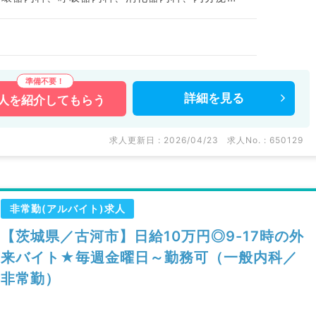
詳細を
見る
人を
紹介してもらう
求人更新日 : 2026/04/23
求人No. : 650129
非常勤(アルバイト)求人
【茨城県／古河市】日給10万円◎9-17時の外
来バイト★毎週金曜日～勤務可（一般内科／
非常勤）