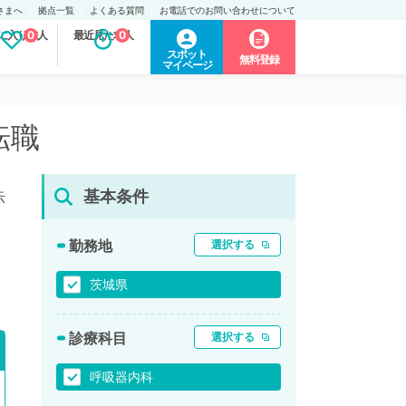
さまへ
拠点一覧
よくある質問
お電話でのお問い合わせについて
に入り求人
0
最近見た求人
0
スポット
無料登録
マイページ
転職
基本条件
示
勤務地
選択する
茨城県
診療科目
選択する
呼吸器内科