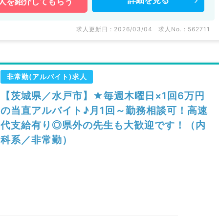
詳細を
見る
人を
紹介してもらう
求人更新日 : 2026/03/04
求人No. : 562711
非常勤(アルバイト)求人
【茨城県／水戸市】★毎週木曜日×1回6万円
の当直アルバイト♪月1回～勤務相談可！高速
代支給有り◎県外の先生も大歓迎です！（内
科系／非常勤）