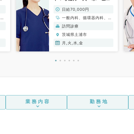
の
日／日給7万円★週1曜日
日給70,000円
～・半日勤務も相談可能
（科目不問／非常勤）
、一
一般内科、循環器内科、呼
吸器内科、消化器内科、内
訪問診療
分泌・代謝内科、腎臓内
茨城県土浦市
科、老年内科
月,火,水,金
業務内容
勤務地