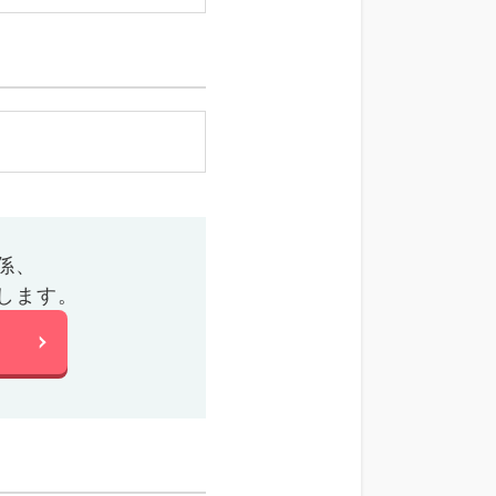
係、
します。