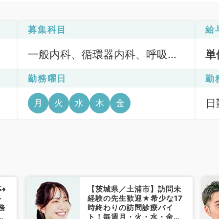
募集科目
給
一般内科、循環器内科、呼吸器
単
内科、消化器内科、内分泌・代
勤務曜日
勤
謝内科、腎臓内科、老年内科
日
月
火
水
木
金
、
♦
【茨城県／土浦市】訪問未
～
経験の先生歓迎★希少な17
務
時終わりの訪問診療バイ
寄
ト！毎週月・火・水・金曜