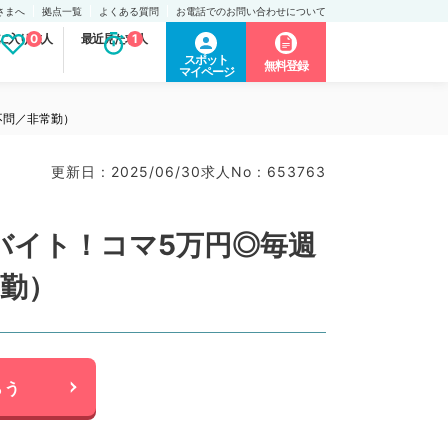
さまへ
拠点一覧
よくある質問
お電話でのお問い合わせについて
に入り求人
0
最近見た求人
1
スポット
無料登録
マイページ
不問／非常勤）
更新日 : 2025/06/30
求人No : 653763
バイト！コマ5万円◎毎週
常勤）
らう