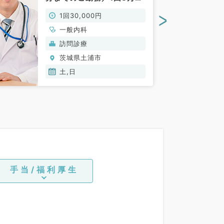
＋インセンティブ◎月1回な
>
1回30,000円
どのご相談も可能です
◎（科目不問／非常勤）
一般内科
訪問診療
茨城県土浦市
土,日
手当/福利厚生