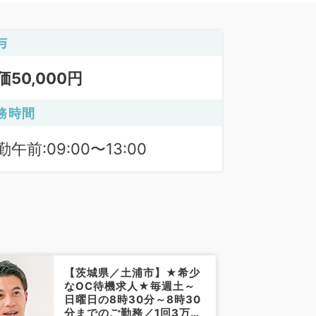
与
価50,000円
務時間
勤午前:09:00〜13:00
【茨城県／土浦市】★希少
なOC待機求人★毎週土～
日曜日の8時30分～8時30
分までのご勤務／1回3万円