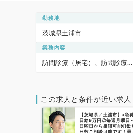
勤務地
茨城県土浦市
業務内容
訪問診療（居宅）、訪問診療
（施設）、訪問診療（居宅）
訪問診療（施設）
この求人と条件が近い求人
浦市】◎1回8
【茨城県／土浦市】♦急募
水曜日勤務！一
日給9万円◎毎週月曜日
を診ていただき
日曜日から相談可能◎勤
患者が終わり次
日数ご相談可能です！最