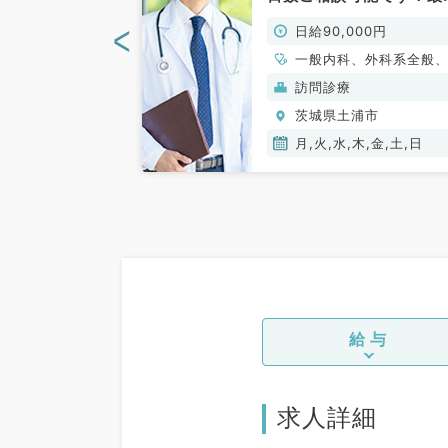
ただけます～車
り駅徒歩圏内クリニック
<
00円
日給90,000円
(一般内科／非
訪問診療のお仕事です！
（内科系・外科系／非常
一般内科、外科系全般
勤）
般外科
般）
訪問診療
浦市
茨城県土浦市
月,火,水,木,金,土,日
給与
求人詳細