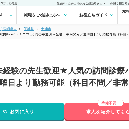
【茨城県／土浦市】訪問未経験の先生歓迎★人気の訪問診療バイト！コマ5万円◎毎週月～金曜日午前のみ／週1曜日より勤務可能（科目不問／非常勤）非常勤(アルバイト)の求人｜医師の求人・転職・アルバイトは【マイナビDOCTOR】
自治体・公共団体採用ご担当者さまへ
採用ご担当者
お気
す
転職をご検討の方へ
お役立ちガイド
ト)医師求人
茨城県
土浦市
問診療バイト！コマ5万円◎毎週月～金曜日午前のみ／週1曜日より勤務可能（科目
未経験の先生歓迎★人気の訪問診療
1曜日より勤務可能（科目不問／非
お気に入り
求人を紹介しても