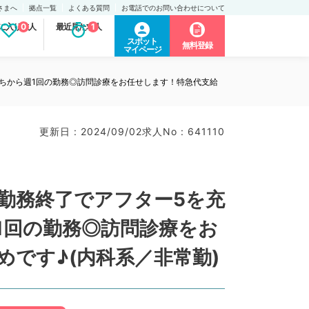
さまへ
拠点一覧
よくある質問
お電話でのお問い合わせについて
に入り求人
0
最近見た求人
1
スポット
無料登録
マイページ
うちから週1回の勤務◎訪問診療をお任せします！特急代支給
更新日 : 2024/09/02
求人No : 641110
時勤務終了でアフター5を充
1回の勤務◎訪問診療をお
です♪(内科系／非常勤)