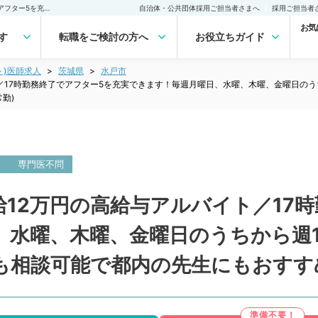
【茨城県／水戸市】＼日給12万円の高給与アルバイト／17時勤務終了でアフター5を充実できます！毎週月曜日、水曜、木曜、金曜日のうちから週1回の勤務◎訪問診療をお任せします！特急代支給も相談可能で都内の先生にもおすすめです♪(内科系／非常勤)非常勤(アルバイト)の求人｜医師の求人・転職・アルバイトは【マイナビDOCTOR】
自治体・公共団体採用ご担当者さまへ
採用ご担当者
お気
す
転職をご検討の方へ
お役立ちガイド
ト)医師求人
茨城県
水戸市
／17時勤務終了でアフター5を充実できます！毎週月曜日、水曜、木曜、金曜日の
勤)
内
専門医不問
12万円の高給与アルバイト／17
、水曜、木曜、金曜日のうちから週
も相談可能で都内の先生にもおすすめ