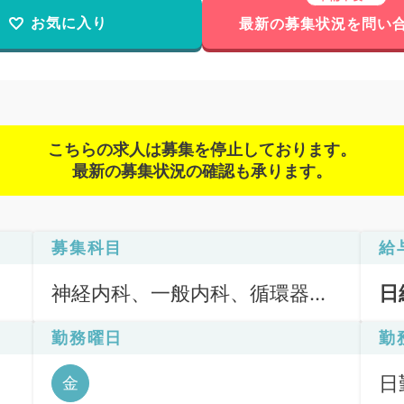
お気に入り
最新の募集状況を問い
こちらの求人は募集を停止しております。
最新の募集状況の確認も承ります。
募集科目
給
神経内科、一般内科、循環器内
日
科、呼吸器内科、消化器内科、
勤務曜日
勤
内分泌・代謝内科、腎臓内科、
老年内科、血液内科、外科系全
日
金