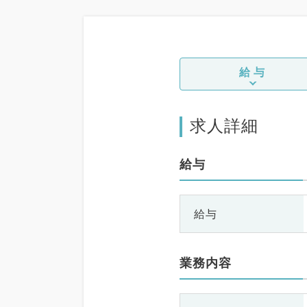
科、膠原病科、大腸・
外科
給与
求人詳細
給与
給与
業務内容