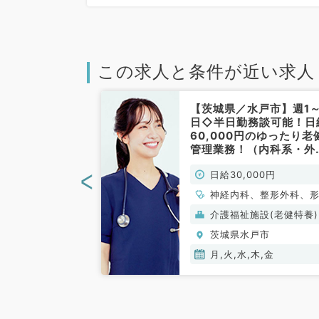
この求人と条件が近い求人
水戸市】毎週月
【茨城県／水戸市】週1～
らお好きな曜日
日◇半日勤務談可能！日
だけます◎日給
60,000円のゆったり老
診メインのバイ
管理業務！（内科系・外
人間ドック／非
系／非常勤）
<
00円
日給30,000円
、一般内科、循環
神経内科、整形外科、
消化器内科、健
外科、脳神経外科、呼
般）
介護福祉施設(老健特養)
ドック
外科、心臓血管外科、
戸市
茨城県水戸市
器科、一般内科、循環
科、呼吸器内科、消化
木,金
月,火,水,木,金
科、内分泌・代謝内科
臓内科、老年内科、血
科、外科系全般、一般
科、消化器外科、乳腺