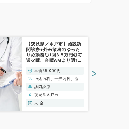
0分)
【茨城県／水戸市】施設訪
問診療+外来業務のゆった
りめ勤務◎1回3.5万円◎毎
週火曜、金曜AMより週1曜
日から勤務可能（一般内科
>
単価35,000円
／非常勤）
神経内科、一般内科、循環
器内科、呼吸器内科、消化
訪問診療
器内科、内分泌・代謝内
茨城県水戸市
科、腎臓内科、老年内科、
血液内科
火,金