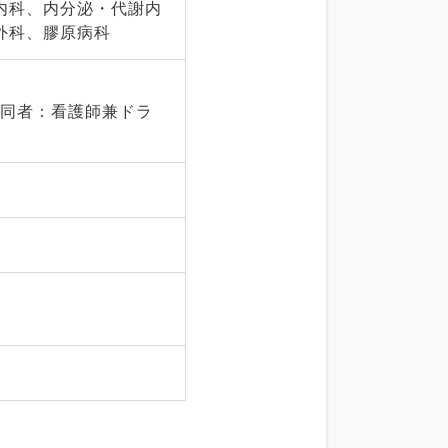
内科、内分泌・代謝内
外科、膠原病科
帯同者：看護師兼ドラ