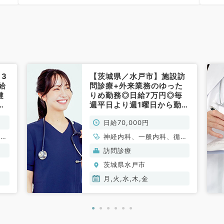
般、一般外科、膠原病科
6
3
【茨城県／水戸市】施設訪
給
問診療+外来業務のゆった
健
りめ勤務◎日給7万円◎毎
科
週平日より週1曜日から勤務
可能（一般内科／非常勤）
日給70,000円
形成
神経内科、一般内科、循環
吸器
器内科、呼吸器内科、消化
訪問診療
泌尿
器内科、内分泌・代謝内
茨城県水戸市
器内
科、腎臓内科、老年内科、
器内
血液内科
月,火,水,木,金
、腎
液内
外
外