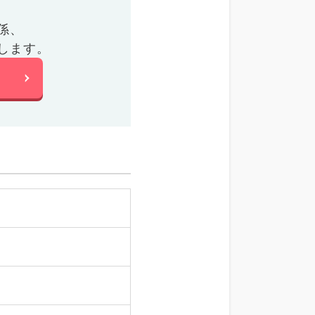
係、
します。