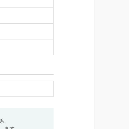
係、
します。