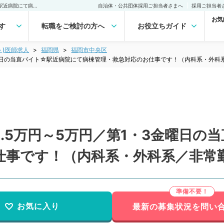
【福岡県／福岡市】単価4.5万円～5万円／第1・3金曜日の当直バイト☆駅近病院にて病棟管理・救急対応のお仕事です！（内科系・外科系／非常勤）非常勤(アルバイト)の求人｜医師の求人・転職・アルバイトは【マイナビDOCTOR】
自治体・公共団体採用ご担当者さまへ
採用ご担当者
お気
す
転職をご検討の方へ
お役立ちガイド
ト)医師求人
福岡県
福岡市中央区
金曜日の当直バイト☆駅近病院にて病棟管理・救急対応のお仕事です！（内科系・外科
.5万円～5万円／第1・3金曜日の
仕事です！（内科系・外科系／非常
お気に入り
最新の募集状況を問い