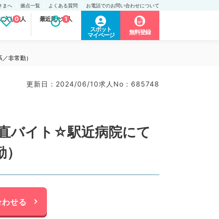
さまへ
拠点一覧
よくある質問
お電話でのお問い合わせについて
に入り求人
0
最近見た求人
1
スポット
無料登録
マイページ
系／非常勤）
更新日 : 2024/06/10
求人No : 685748
当直バイト☆駅近病院にて
勤）
合わせる