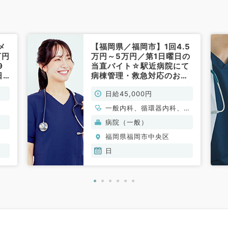
メ
【福岡県／福岡市】1回4.5
万円
万円～5万円／第1日曜日の
9
当直バイト☆駅近病院にて
日
病棟管理・救急対応のお仕
科
事です！（内科系・外科系
日給45,000円
／非常勤）
一般内科、循環器内科、消
化器内科、外科系全般、一
病院（一般）
般外科、消化器外科
福岡県福岡市中央区
日