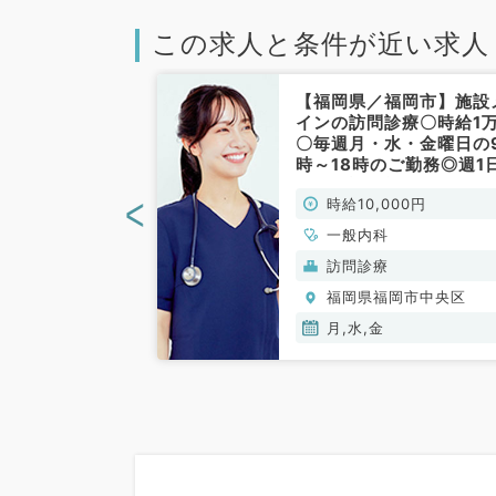
この求人と条件が近い求人
福岡市中央区】
【福岡県／福岡市】施設
K・科目不問の
インの訪問診療〇時給1
駅から徒歩圏内
〇毎週月・水・金曜日の
クにて毎週水、
時～18時のご勤務◎週1
日の週1日以上
から相談可能◎（一般内
<
00円
時給10,000円
万円のお仕事で
／非常勤）
問／非常勤）
小児科、皮膚科、
一般内科
、産婦人科、眼
ク(美容・自由診
訪問診療
咽喉科、放射線
岡市中央区
福岡県福岡市中央区
ビリテーション
科、一般内科、外
日
月,水,金
、一般外科、美容
健診・人間ドッ
医、科目不問