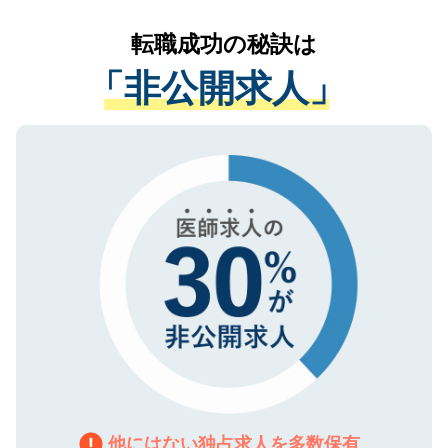
リアパートナーが将来のご希望などをおう
提供することは一切ありません。また弊社
かがいして、現在の医療機関の状況や紹介
転職成功の秘訣は
は、個人情報の取り扱いについての厳密な
経験をまじえながら、適切なアドバイスを
管理基準を満たした事業者のみに付与され
「非公開求人」
させていただきます。すぐにご転職をされ
る、プライバシーマークを取得済みです。
ない方には、長期的なサポートが可能です
ご登録いただいた個人情報は、SSL（デー
ので、まずはご登録ください。
タ暗号化）によって保護されていますの
で、機密保持に関してもご安心ください。
他にはない独占求人を多数保有