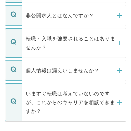
ご登録いただきましたら、弊社担当者がご
登録内容を確認し、その後メールもしくは
非公開求人とはなんですか？
お電話にて次のステップのご案内をいたし
ます。通常、5営業日以内にはご連絡をせて
マイナビDOCTORで取り扱っている求人の
いただきますので、しばらくお待ちくださ
うち約3割は、Webサイトからご覧いただ
転職・入職を強要されることはありま
い。
けない「非公開求人」です。非公開求人は
せんか？
下記の理由によって、一般には公開してい
ません。
転職・入職を強要することは一切ありませ
ん。また、仮に応募先から内定をいただい
個人情報は漏えいしませんか？
■応募殺到を避けるため 人気のある医療機
たとしても、ご本人が納得しない限り、内
関を公にしてしまうと、応募が殺到する場
定を承諾する必要はありません。内定先へ
個人情報が漏えいすることはありませんの
合があります。 選考を効率よく行うため
の辞退の連絡はキャリアパートナーが行い
で、ご安心ください。当サイトからの登録
いますぐ転職は考えていないのです
に、医療機関が求める条件に合った人材の
ますので、ご安心ください。
などで収集したご登録者様の個人情報は、
が、これからのキャリアを相談できま
みを人材紹介会社に依頼するケースが増え
ご本人のキャリアアップおよび転職活動の
ています。
すか？
支援を目的に使用いたします。お預かりし
ているすべての個人データはご本人の許可
お気軽にご相談ください。先生専任のキャ
なく、医療機関側に開示したり、第三者に