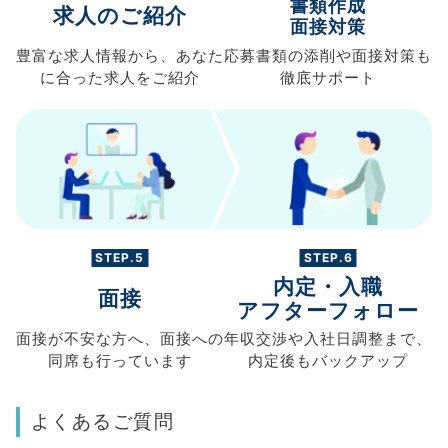
書類作成
求人のご紹介
面接対策
豊富な求人情報から、
あなた
応募書類の
添削や面接対策も
に合った求人を
ご紹介
徹底サポート
STEP.5
STEP.6
内定・入職
面接
アフターフォロー
面接が不安な方へ、
面接への
年収交渉や
入社日調整まで、
同席も
行っています
内定後もバックアップ
よくあるご質問