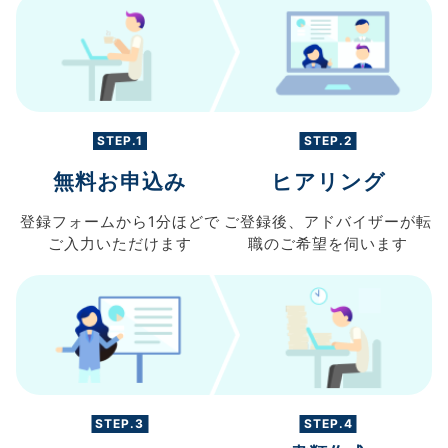
STEP.1
STEP.2
無料お申込み
ヒアリング
登録フォームから
1分ほどで
ご登録後、
アドバイザーが転
ご入力
いただけます
職の
ご希望を伺います
STEP.3
STEP.4