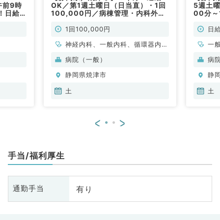
午前9時
OK／第1週土曜日（日当直）・1回
5週土
与！日給
100,000円／病棟管理・内科外
00分～
常勤）
来・救急対応（内科系／非常勤）
50,0
1回100,000円
日給
神経内科、一般内科、循環器内
一
科、呼吸器内科、消化器内科、内
病院（一般）
病
分泌・代謝内科、腎臓内科、老年
静岡県焼津市
静
内科、血液内科、膠原病科
土
土
<
>
手当/福利厚生
有り
通勤手当