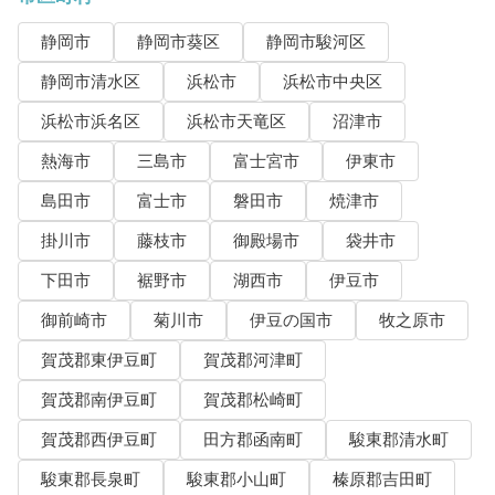
静岡市
静岡市葵区
静岡市駿河区
静岡市清水区
浜松市
浜松市中央区
浜松市浜名区
浜松市天竜区
沼津市
熱海市
三島市
富士宮市
伊東市
島田市
富士市
磐田市
焼津市
掛川市
藤枝市
御殿場市
袋井市
下田市
裾野市
湖西市
伊豆市
御前崎市
菊川市
伊豆の国市
牧之原市
賀茂郡東伊豆町
賀茂郡河津町
賀茂郡南伊豆町
賀茂郡松崎町
賀茂郡西伊豆町
田方郡函南町
駿東郡清水町
駿東郡長泉町
駿東郡小山町
榛原郡吉田町