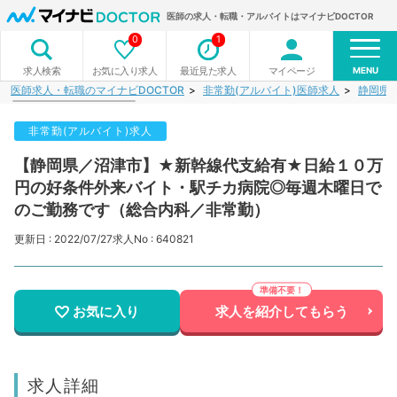
医師の求人・転職・アルバイトはマイナビDOCTOR
0
1
MENU
お気に入り求人
最近見た求人
マイページ
求人検索
医師求人・転職のマイナビDOCTOR
非常勤(アルバイト)医師求人
静岡県
非常勤(アルバイト)求人
【静岡県／沼津市】★新幹線代支給有★日給１０万
円の好条件外来バイト・駅チカ病院◎毎週木曜日で
のご勤務です（総合内科／非常勤）
更新日 : 2022/07/27
求人No : 640821
お気に入り
求人を紹介してもらう
求人詳細