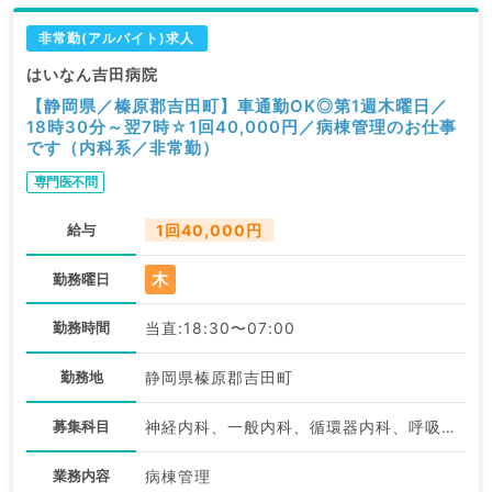
非常勤(アルバイト)求人
はいなん吉田病院
【静岡県／榛原郡吉田町】車通勤OK◎第1週木曜日／
18時30分～翌7時☆1回40,000円／病棟管理のお仕事
です（内科系／非常勤）
専門医不問
給与
1回40,000円
木
勤務曜日
勤務時間
当直:18:30〜07:00
勤務地
静岡県榛原郡吉田町
募集科目
神経内科、一般内科、循環器内科、呼吸器内科、消化器内科、内分泌・代謝内科、腎臓内科、老年内科、血液内科、膠原病科
業務内容
病棟管理