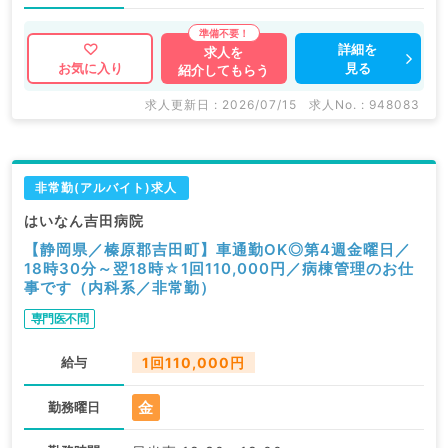
詳細を
求人を
見る
お気に入り
紹介してもらう
求人更新日 : 2026/07/15
求人No. : 948083
非常勤(アルバイト)求人
はいなん吉田病院
【静岡県／榛原郡吉田町】車通勤OK◎第4週金曜日／
18時30分～翌18時☆1回110,000円／病棟管理のお仕
事です（内科系／非常勤）
専門医不問
給与
1回110,000円
金
勤務曜日