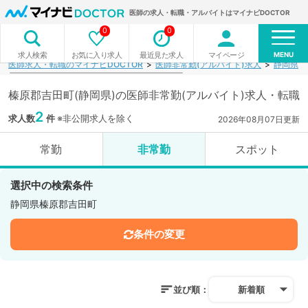
医師の求人・転職・アルバイトはマイナビDOCTOR
0
0
MENU
お気に入り求人
最近見た求人
マイページ
求人検索
医師求人・転職のマイナビDOCTOR
医師非常勤(アルバイト)求人
静岡県
榛原郡吉田町(静岡県)の医師非常勤(アルバイト)求人・転職
2
求人数
件
※非公開求人を除く
2026年08月07日更新
常勤
非常勤
スポット
選択中の検索条件
静岡県榛原郡吉田町
条件の変更
並び順：
新着順