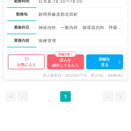
勤務時間
日当直:18:30〜18:00
勤務地
静岡県榛原郡吉田町
募集科目
神経内科、一般内科、循環器内科、呼吸器内科、消化器内科、内分泌・代謝内科、腎臓内科、老年内科、血液内科、膠原病科
業務内容
病棟管理
詳細を
求人を
見る
お気に入り
紹介してもらう
求人更新日 : 2026/07/15
求人No. : 948062
1