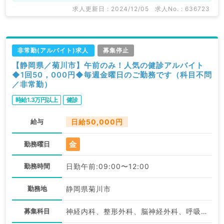
求人更新日 : 2024/12/05
求人No. : 636723
非常勤(アルバイト)求人
募集停止
【静岡県／菊川市】午前のみ！人気の健診アルバイト
◆1回50，000円◆毎週金曜日のご勤務です（科目不問
／非常勤）
時給1.3万円以上
健診
給与
日給50,000円
金
勤務曜日
勤務時間
日勤午前:09:00〜12:00
勤務地
静岡県菊川市
募集科目
神経内科、整形外科、脳神経外科、呼吸器外科、心臓血管外科、一般内科、循環器内科、呼吸器内科、消化器内科、内分泌・代謝内科、腎臓内科、老年内科、血液内科、外科系全般、一般外科、消化器外科、乳腺外科、総合診療科、健診・人間ドック、膠原病科、大腸・肛門外科