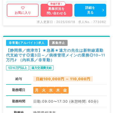
詳細を
募集状況を
見る
お気に入り
問い合わせる
求人更新日 : 2025/06/18
求人No. : 773062
非常勤(アルバイト)求人
募集停止
【静岡県／焼津市】★急募★遠方の先生は新幹線通勤
代支給です◎週3日～／病棟管理メインの業務◎10~11
万円♪ （内科系／非常勤）
1日10万円以上
遠方交通費支給
給与
日給100,000円 ～ 110,000円
月
火
水
木
金
勤務曜日
勤務時間
日勤:09:00〜17:30 (休憩時間: 60分)
勤務地
静岡県焼津市