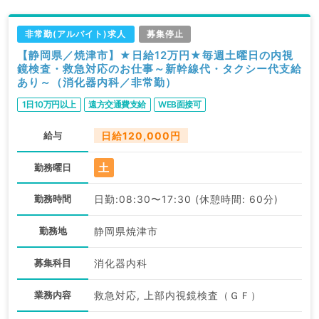
非常勤(アルバイト)求人
募集停止
【静岡県／焼津市】★日給12万円★毎週土曜日の内視
鏡検査・救急対応のお仕事～新幹線代・タクシー代支給
あり～（消化器内科／非常勤）
1日10万円以上
遠方交通費支給
WEB面接可
給与
日給120,000円
土
勤務曜日
勤務時間
日勤:08:30〜17:30 (休憩時間: 60分)
勤務地
静岡県焼津市
募集科目
消化器内科
業務内容
救急対応, 上部内視鏡検査（ＧＦ）