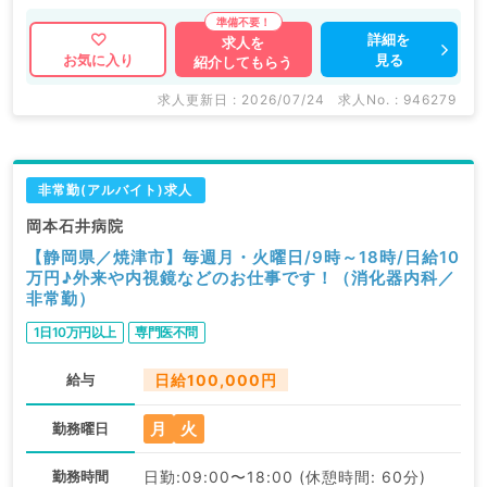
詳細を
求人を
見る
お気に入り
紹介してもらう
求人更新日 : 2026/07/24
求人No. : 946279
非常勤(アルバイト)求人
岡本石井病院
【静岡県／焼津市】毎週月・火曜日/9時～18時/日給10
万円♪外来や内視鏡などのお仕事です！（消化器内科／
非常勤）
1日10万円以上
専門医不問
給与
日給100,000円
月
火
勤務曜日
勤務時間
日勤:09:00〜18:00 (休憩時間: 60分)