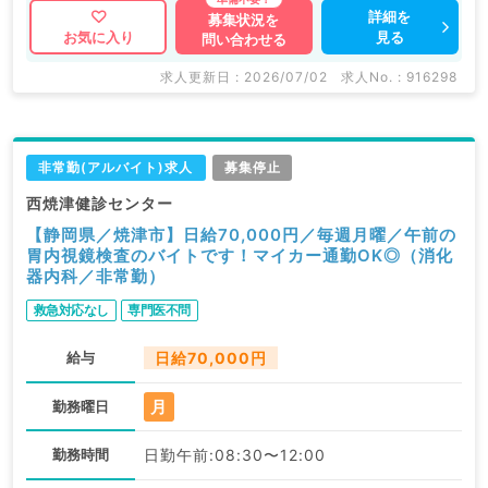
詳細を
募集状況を
見る
お気に入り
問い合わせる
求人更新日 : 2026/07/02
求人No. : 916298
非常勤(アルバイト)求人
募集停止
西焼津健診センター
【静岡県／焼津市】日給70,000円／毎週月曜／午前の
胃内視鏡検査のバイトです！マイカー通勤OK◎（消化
器内科／非常勤）
救急対応なし
専門医不問
給与
日給70,000円
月
勤務曜日
勤務時間
日勤午前:08:30〜12:00