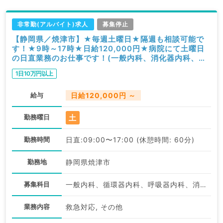
非常勤(アルバイト)求人
募集停止
【静岡県／焼津市】★毎週土曜日★隔週も相談可能で
す！★9時～17時★日給120,000円★病院にて土曜日
の日直業務のお仕事です！(一般内科、消化器内科、循
環器内科、呼吸器内科、総合診療科、救急科／非常勤)
1日10万円以上
給与
日給120,000円 ～
土
勤務曜日
勤務時間
日直:09:00〜17:00 (休憩時間: 60分)
勤務地
静岡県焼津市
募集科目
一般内科、循環器内科、呼吸器内科、消化器内科、総合診療科、救急科・ＩＣＵ
業務内容
救急対応, その他