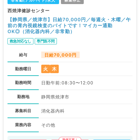
非常勤(アルバイト)求人
募集停止
西焼津健診センター
【静岡県／焼津市】日給70,000円／毎週火・木曜／午
前の胃内視鏡検査のバイトです！マイカー通勤
OK◎（消化器内科／非常勤）
救急対応なし
専門医不問
給与
日給70,000円
火
木
勤務曜日
勤務時間
日勤午前:08:30〜12:00
勤務地
静岡県焼津市
募集科目
消化器内科
業務内容
その他