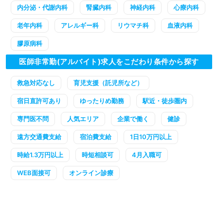
内分泌・代謝内科
腎臓内科
神経内科
心療内科
老年内科
アレルギー科
リウマチ科
血液内科
膠原病科
医師非常勤(アルバイト)求人をこだわり条件から探す
救急対応なし
育児支援（託児所など）
宿日直許可あり
ゆったりめ勤務
駅近・徒歩圏内
専門医不問
人気エリア
企業で働く
健診
遠方交通費支給
宿泊費支給
1日10万円以上
時給1.3万円以上
時短相談可
4月入職可
WEB面接可
オンライン診療