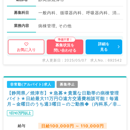
募集科目
一般内科、循環器内科、呼吸器内科、消化器内科、内分泌・代謝内科、腎臓内科
業務内容
病棟管理, その他
詳細を
募集状況を
見る
お気に入り
問い合わせる
求人更新日 : 2025/05/07
求人No. : 692542
非常勤(アルバイト)求人
募集停止
【静岡県／焼津市】★急募★貴重な日勤帯の病棟管理
バイト★日給最大11万円◎遠方交通費相談可能！毎週
月～金曜日のうち週3曜日～のご勤務◆（内科系／非常
勤）
1日10万円以上
給与
日給100,000円 ～ 110,000円