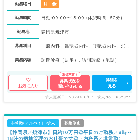
月
金
勤務曜日
勤務時間
日勤:09:00〜18:00 (休憩時間: 60分)
勤務地
静岡県焼津市
募集科目
一般内科、循環器内科、呼吸器内科、消化器内科、内分泌・代謝内科、腎臓内科、老年内科、血液内科
業務内容
訪問診療（居宅）, 訪問診療（施設）
詳細を
募集状況を
見る
お気に入り
問い合わせる
求人更新日 : 2024/06/07
求人No. : 652824
非常勤(アルバイト)求人
募集停止
【静岡県／焼津市】日給10万円◎平日のご勤務／9時～
18時の病棟管理のお仕事です◎（内科系／非常勤）