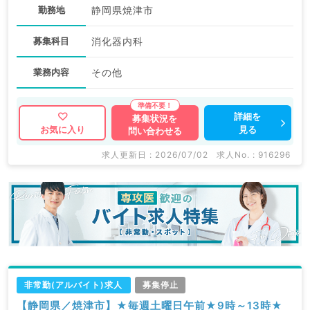
勤務地
静岡県焼津市
募集科目
消化器内科
業務内容
その他
詳細を
募集状況を
見る
お気に入り
問い合わせる
求人更新日 : 2026/07/02
求人No. : 916296
非常勤(アルバイト)求人
募集停止
【静岡県／焼津市】★毎週土曜日午前★9時～13時★