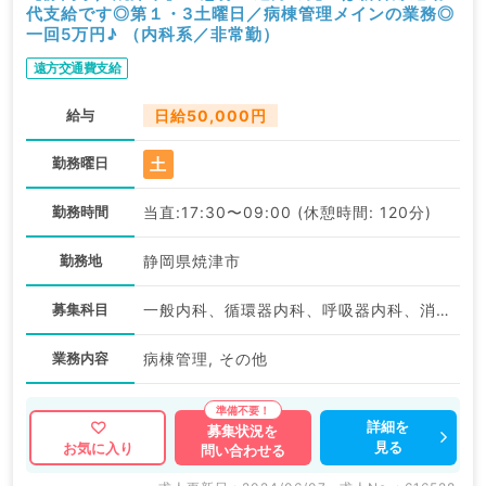
代支給です◎第１・3土曜日／病棟管理メインの業務◎
一回5万円♪ （内科系／非常勤）
遠方交通費支給
給与
日給50,000円
土
勤務曜日
勤務時間
当直:17:30〜09:00 (休憩時間: 120分)
勤務地
静岡県焼津市
募集科目
一般内科、循環器内科、呼吸器内科、消化器内科、内分泌・代謝内科、腎臓内科
業務内容
病棟管理, その他
詳細を
募集状況を
見る
お気に入り
問い合わせる