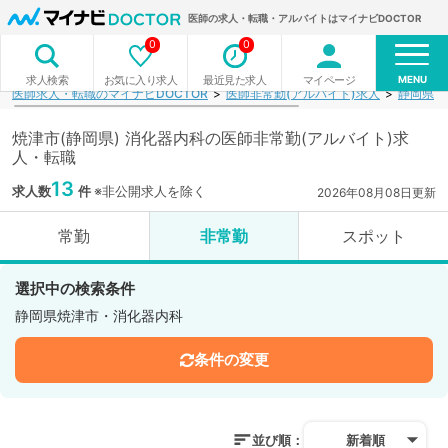
医師の求人・転職・アルバイトはマイナビDOCTOR
0
0
MENU
お気に入り求人
最近見た求人
マイページ
求人検索
医師求人・転職のマイナビDOCTOR
医師非常勤(アルバイト)求人
静岡県
焼津市(静岡県) 消化器内科の医師非常勤(アルバイト)求
人・転職
13
求人数
件
※非公開求人を除く
2026年08月08日更新
常勤
非常勤
スポット
選択中の検索条件
静岡県焼津市・消化器内科
条件の変更
並び順：
新着順