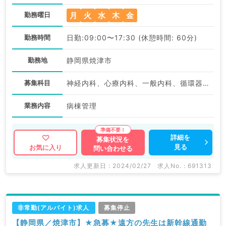
月
火
水
木
金
勤務曜日
勤務時間
日勤:09:00〜17:30 (休憩時間: 60分)
勤務地
静岡県焼津市
募集科目
神経内科、心療内科、一般内科、循環器内科、呼吸器内科、消化器内科、内分泌・代謝内科、腎臓内科、老年内科
業務内容
病棟管理
詳細を
募集状況を
見る
お気に入り
問い合わせる
求人更新日 : 2024/02/27
求人No. : 691313
非常勤(アルバイト)求人
募集停止
【静岡県／焼津市】★急募★遠方の先生は新幹線通勤