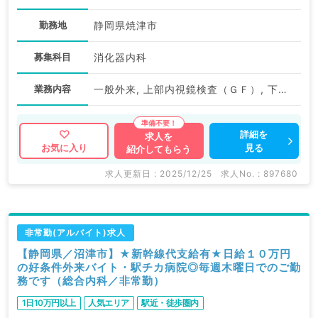
勤務地
静岡県焼津市
募集科目
消化器内科
業務内容
一般外来, 上部内視鏡検査（ＧＦ）, 下部内視鏡検査（ＣＦ）
詳細を
求人を
見る
お気に入り
紹介してもらう
求人更新日 : 2025/12/25
求人No. : 897680
非常勤(アルバイト)求人
【静岡県／沼津市】★新幹線代支給有★日給１０万円
の好条件外来バイト・駅チカ病院◎毎週木曜日でのご勤
務です（総合内科／非常勤）
1日10万円以上
人気エリア
駅近・徒歩圏内